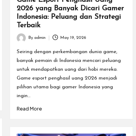
2026 yang Banyak Dicari Gamer
Indonesia: Peluang dan Strategi
Terbaik
By
admin
May 19, 2026
Posted
by
Seiring dengan perkembangan dunia game,
banyak pemain di Indonesia mencari peluang
untuk mendapatkan uang dari hobi mereka.
Game esport penghasil uang 2026 menjadi
pilihan utama bagi gamer Indonesia yang
ingin…
Read More