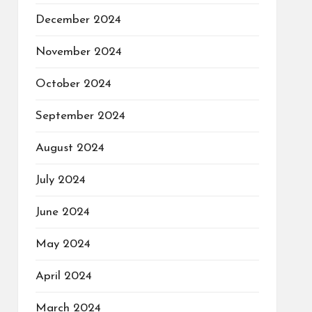
December 2024
November 2024
October 2024
September 2024
August 2024
July 2024
June 2024
May 2024
April 2024
March 2024