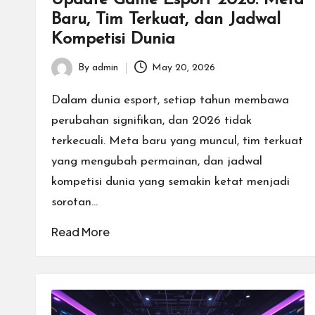
Baru, Tim Terkuat, dan Jadwal
rt
Kompetisi Dunia
T
By
admin
May 20, 2026
Posted
e
by
Dalam dunia esport, setiap tahun membawa
r
perubahan signifikan, dan 2026 tidak
terkecuali. Meta baru yang muncul, tim terkuat
b
yang mengubah permainan, dan jadwal
a
kompetisi dunia yang semakin ketat menjadi
sorotan…
ik
Read More
d
e
n