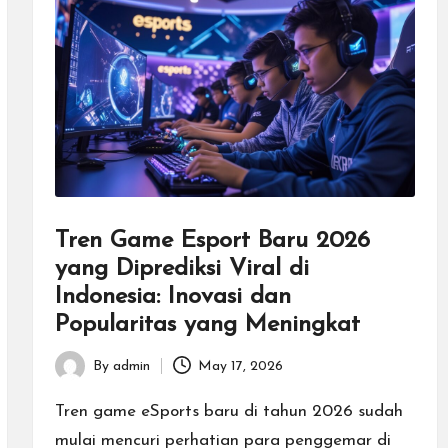
Tren Game Esport Baru 2026
yang Diprediksi Viral di
Indonesia: Inovasi dan
Popularitas yang Meningkat
By
admin
May 17, 2026
Posted
by
Tren game eSports baru di tahun 2026 sudah
mulai mencuri perhatian para penggemar di