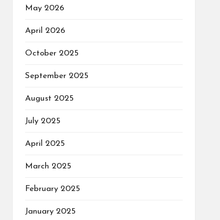
May 2026
April 2026
October 2025
September 2025
August 2025
July 2025
April 2025
March 2025
February 2025
January 2025