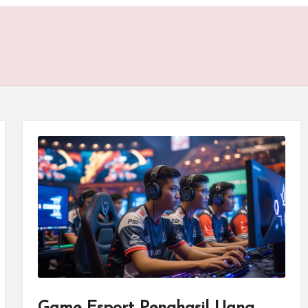
Game Esport Penghasil Uang