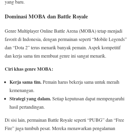
yang baru.
Dominasi MOBA dan Battle Royale
Genre Multiplayer Online Battle Arena (MOBA) tetap menjadi
favorit di Indonesia, dengan permainan seperti “Mobile Legends”
dan “Dota 2” terus menarik banyak pemain. Aspek kompetitif
dan kerja sama tim membuat genre ini sangat menarik.
Ciri khas genre MOBA:
Kerja sama tim.
Pemain harus bekerja sama untuk meraih
kemenangan.
Strategi yang dalam.
Setiap keputusan dapat mempengaruhi
hasil pertandingan.
Di sisi lain, permainan Battle Royale seperti “PUBG” dan “Free
Fire” juga tumbuh pesat. Mereka menawarkan pengalaman