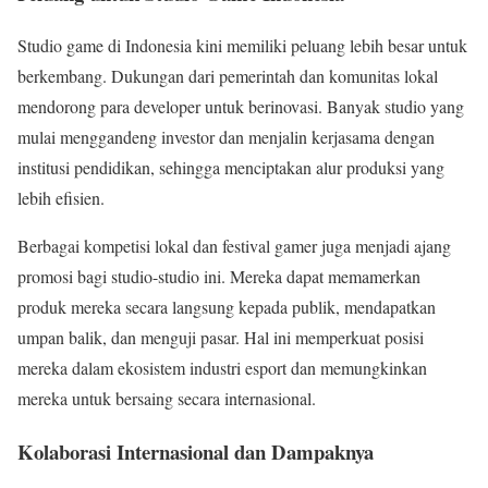
Studio game di Indonesia kini memiliki peluang lebih besar untuk
berkembang. Dukungan dari pemerintah dan komunitas lokal
mendorong para developer untuk berinovasi. Banyak studio yang
mulai menggandeng investor dan menjalin kerjasama dengan
institusi pendidikan, sehingga menciptakan alur produksi yang
lebih efisien.
Berbagai kompetisi lokal dan festival gamer juga menjadi ajang
promosi bagi studio-studio ini. Mereka dapat memamerkan
produk mereka secara langsung kepada publik, mendapatkan
umpan balik, dan menguji pasar. Hal ini memperkuat posisi
mereka dalam ekosistem industri esport dan memungkinkan
mereka untuk bersaing secara internasional.
Kolaborasi Internasional dan Dampaknya