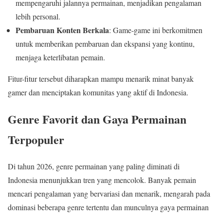
mempengaruhi jalannya permainan, menjadikan pengalaman
lebih personal.
Pembaruan Konten Berkala
: Game-game ini berkomitmen
untuk memberikan pembaruan dan ekspansi yang kontinu,
menjaga keterlibatan pemain.
Fitur-fitur tersebut diharapkan mampu menarik minat banyak
gamer dan menciptakan komunitas yang aktif di Indonesia.
Genre Favorit dan Gaya Permainan
Terpopuler
Di tahun 2026, genre permainan yang paling diminati di
Indonesia menunjukkan tren yang mencolok. Banyak pemain
mencari pengalaman yang bervariasi dan menarik, mengarah pada
dominasi beberapa genre tertentu dan munculnya gaya permainan