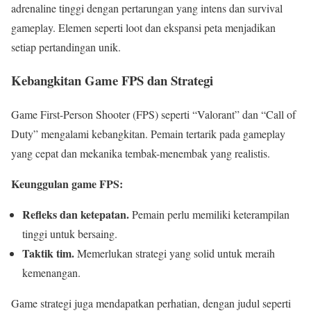
adrenaline tinggi dengan pertarungan yang intens dan survival
gameplay. Elemen seperti loot dan ekspansi peta menjadikan
setiap pertandingan unik.
Kebangkitan Game FPS dan Strategi
Game First-Person Shooter (FPS) seperti “Valorant” dan “Call of
Duty” mengalami kebangkitan. Pemain tertarik pada gameplay
yang cepat dan mekanika tembak-menembak yang realistis.
Keunggulan game FPS:
Refleks dan ketepatan.
Pemain perlu memiliki keterampilan
tinggi untuk bersaing.
Taktik tim.
Memerlukan strategi yang solid untuk meraih
kemenangan.
Game strategi juga mendapatkan perhatian, dengan judul seperti