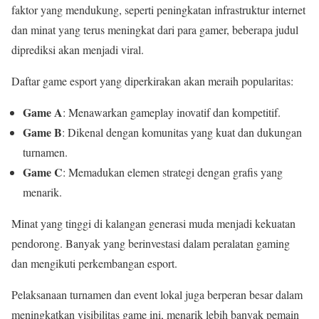
faktor yang mendukung, seperti peningkatan infrastruktur internet
dan minat yang terus meningkat dari para gamer, beberapa judul
diprediksi akan menjadi viral.
Daftar game esport yang diperkirakan akan meraih popularitas:
Game A
: Menawarkan gameplay inovatif dan kompetitif.
Game B
: Dikenal dengan komunitas yang kuat dan dukungan
turnamen.
Game C
: Memadukan elemen strategi dengan grafis yang
menarik.
Minat yang tinggi di kalangan generasi muda menjadi kekuatan
pendorong. Banyak yang berinvestasi dalam peralatan gaming
dan mengikuti perkembangan esport.
Pelaksanaan turnamen dan event lokal juga berperan besar dalam
meningkatkan visibilitas game ini, menarik lebih banyak pemain