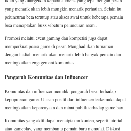
Iklan yang ditargetkan kepada audiens yang tepat dengan pesan
yang menarik akan lebih mungkin menarik perhatian. Selain itu,
peluncuran beta tertutup atau akses awal untuk beberapa pemain
bisa menciptakan buzz sebelum peluncuran resmi.
Promosi melalui event gaming dan kompetisi juga dapat
memperkuat posisi game di pasar. Menghadirkan turnamen
dengan hadiah menarik akan menarik lebih banyak pemain dan
meningkatkan engagement komunitas.
Pengaruh Komunitas dan Influencer
Komunitas dan influencer memiliki pengaruh besar terhadap
kepopuleran game. Ulasan positif dari influencer terkemuka dapat
meningkatkan kepercayaan dan minat publik terhadap game baru.
Komunitas yang aktif dapat menciptakan konten, seperti tutorial
atau gameplay, yang membantu pemain baru memulai. Diskusi