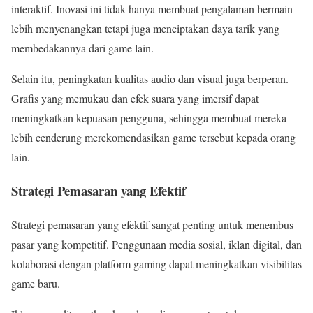
interaktif. Inovasi ini tidak hanya membuat pengalaman bermain
lebih menyenangkan tetapi juga menciptakan daya tarik yang
membedakannya dari game lain.
Selain itu, peningkatan kualitas audio dan visual juga berperan.
Grafis yang memukau dan efek suara yang imersif dapat
meningkatkan kepuasan pengguna, sehingga membuat mereka
lebih cenderung merekomendasikan game tersebut kepada orang
lain.
Strategi Pemasaran yang Efektif
Strategi pemasaran yang efektif sangat penting untuk menembus
pasar yang kompetitif. Penggunaan media sosial, iklan digital, dan
kolaborasi dengan platform gaming dapat meningkatkan visibilitas
game baru.