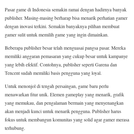
Pasar game di Indonesia semakin ramai dengan hadirnya banyak
publisher. Masing-masing berharap bisa menarik perhatian gamer
dengan inovasi terkini. Semakin banyaknya pilihan membuat
gamer sulit untuk memilih game yang ingin dimainkan.
Beberapa publisher besar telah menguasai pangsa pasar. Mereka
memiliki anggaran pemasaran yang cukup besar untuk kampanye
yang lebih efektif. Contohnya, publisher seperti Garena dan
Tencent sudah memiliki basis pengguna yang loyal.
Untuk menonjol di tengah persaingan, game baru perlu
menawarkan fitur unik. Elemen gameplay yang menarik, grafik
yang memukau, dan pengalaman bermain yang menyenangkan
akan menjadi kunci untuk menarik pengguna. Publisher harus
fokus untuk membangun komunitas yang solid agar gamer merasa
terhubung.