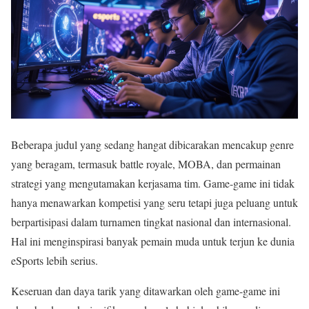
Beberapa judul yang sedang hangat dibicarakan mencakup genre
yang beragam, termasuk battle royale, MOBA, dan permainan
strategi yang mengutamakan kerjasama tim. Game-game ini tidak
hanya menawarkan kompetisi yang seru tetapi juga peluang untuk
berpartisipasi dalam turnamen tingkat nasional dan internasional.
Hal ini menginspirasi banyak pemain muda untuk terjun ke dunia
eSports lebih serius.
Keseruan dan daya tarik yang ditawarkan oleh game-game ini