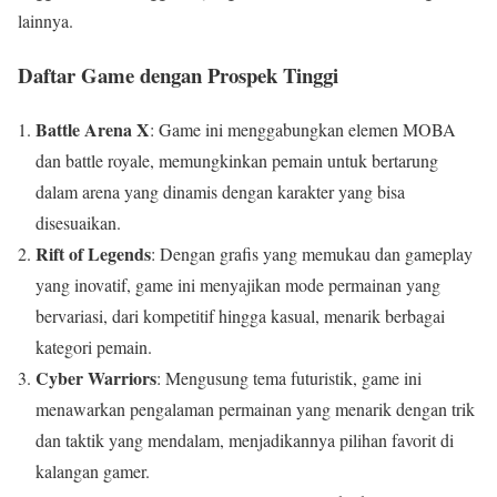
lainnya.
Daftar Game dengan Prospek Tinggi
Battle Arena X
: Game ini menggabungkan elemen MOBA
dan battle royale, memungkinkan pemain untuk bertarung
dalam arena yang dinamis dengan karakter yang bisa
disesuaikan.
Rift of Legends
: Dengan grafis yang memukau dan gameplay
yang inovatif, game ini menyajikan mode permainan yang
bervariasi, dari kompetitif hingga kasual, menarik berbagai
kategori pemain.
Cyber Warriors
: Mengusung tema futuristik, game ini
menawarkan pengalaman permainan yang menarik dengan trik
dan taktik yang mendalam, menjadikannya pilihan favorit di
kalangan gamer.