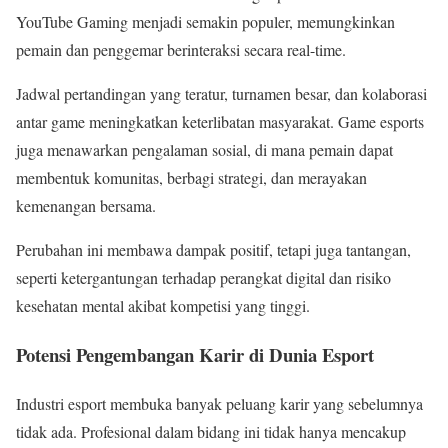
YouTube Gaming menjadi semakin populer, memungkinkan
pemain dan penggemar berinteraksi secara real-time.
Jadwal pertandingan yang teratur, turnamen besar, dan kolaborasi
antar game meningkatkan keterlibatan masyarakat. Game esports
juga menawarkan pengalaman sosial, di mana pemain dapat
membentuk komunitas, berbagi strategi, dan merayakan
kemenangan bersama.
Perubahan ini membawa dampak positif, tetapi juga tantangan,
seperti ketergantungan terhadap perangkat digital dan risiko
kesehatan mental akibat kompetisi yang tinggi.
Potensi Pengembangan Karir di Dunia Esport
Industri esport membuka banyak peluang karir yang sebelumnya
tidak ada. Profesional dalam bidang ini tidak hanya mencakup