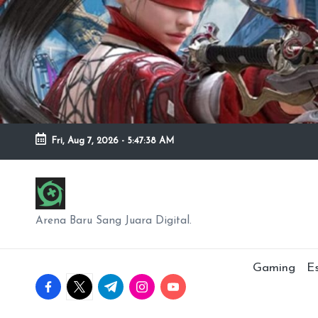
Skip
to
content
Fri, Aug 7, 2026
-
5:47:40 AM
S
e
Arena Baru Sang Juara Digital.
p
Gaming
E
u
facebook.com
twitter.com
t.me
instagram.com
youtube.com