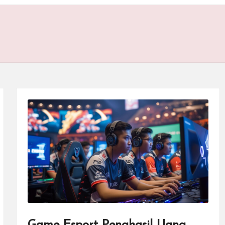
Game Esport Penghasil Uang