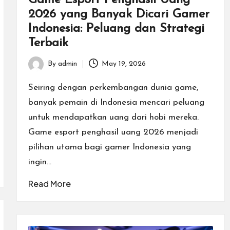
2026 yang Banyak Dicari Gamer
Indonesia: Peluang dan Strategi
Terbaik
By
admin
May 19, 2026
Posted
by
Seiring dengan perkembangan dunia game,
banyak pemain di Indonesia mencari peluang
untuk mendapatkan uang dari hobi mereka.
Game esport penghasil uang 2026 menjadi
pilihan utama bagi gamer Indonesia yang
ingin…
Read More