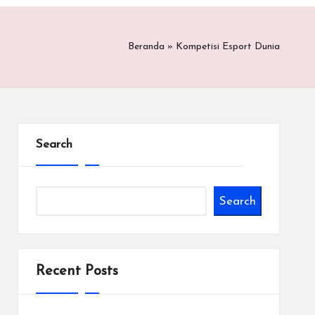
Beranda
»
Kompetisi Esport Dunia
Search
Search
Recent Posts