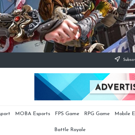
Subscr
sport
MOBA Esports
FPS Game
RPG Game
Mobile E
Battle Royale