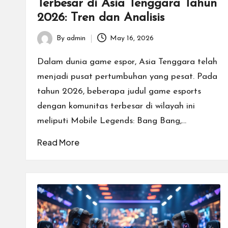
n
Terbesar di Asia Tenggara Tahun
2026: Tren dan Analisis
a
By
admin
May 16, 2026
Posted
l.
by
Dalam dunia game espor, Asia Tenggara telah
menjadi pusat pertumbuhan yang pesat. Pada
tahun 2026, beberapa judul game esports
dengan komunitas terbesar di wilayah ini
meliputi Mobile Legends: Bang Bang,…
Read More