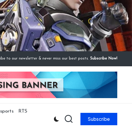
ibe to our newsletter & never miss our best posts.
Subscribe Now!
sports
RTS
Subscribe