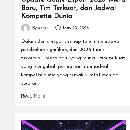
Baru, Tim Terkuat, dan Jadwal
rt
Kompetisi Dunia
T
By
admin
May 20, 2026
Posted
e
by
Dalam dunia esport, setiap tahun membawa
r
perubahan signifikan, dan 2026 tidak
terkecuali. Meta baru yang muncul, tim terkuat
b
yang mengubah permainan, dan jadwal
a
kompetisi dunia yang semakin ketat menjadi
sorotan…
ik
Read More
d
e
n