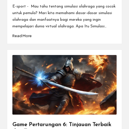
by
E-sport - Mau tahu tentang simulasi olahraga yang cocok
untuk pemula? Mari kita memahami dasar-dasar simulasi
olahraga dan manfaatnya bagi mereka yang ingin
mempelajari dunia virtual olahraga. Apa Itu Simulasi…
Read More
Game Pertarungan 6: Tinjauan Terbaik