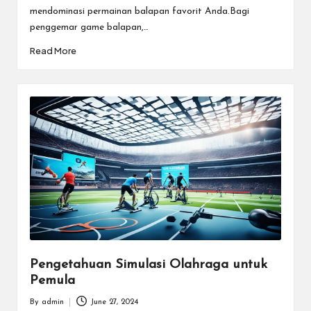
mendominasi permainan balapan favorit Anda.Bagi
penggemar game balapan,…
Read More
Pengetahuan Simulasi Olahraga untuk
Pemula
By
admin
June 27, 2024
Posted