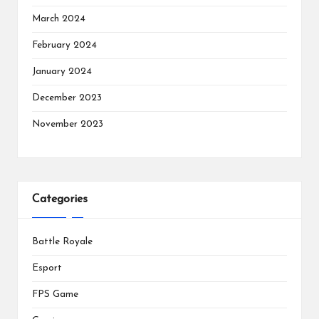
March 2024
February 2024
January 2024
December 2023
November 2023
Categories
Battle Royale
Esport
FPS Game