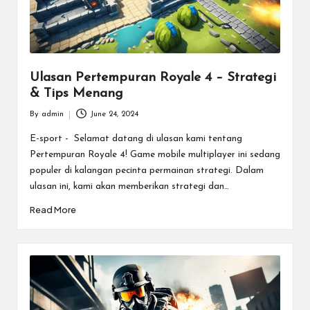
Ulasan Pertempuran Royale 4 – Strategi
& Tips Menang
By
admin
June 24, 2024
Posted
by
E-sport - Selamat datang di ulasan kami tentang
Pertempuran Royale 4! Game mobile multiplayer ini sedang
populer di kalangan pecinta permainan strategi. Dalam
ulasan ini, kami akan memberikan strategi dan…
Read More