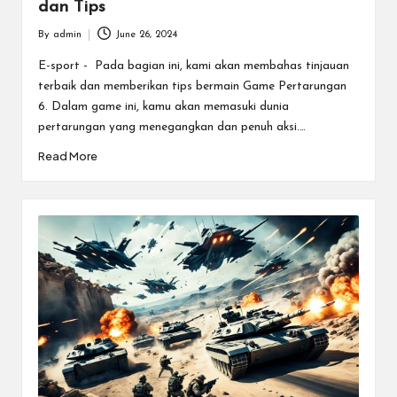
dan Tips
By
admin
June 26, 2024
Posted
by
E-sport - Pada bagian ini, kami akan membahas tinjauan
terbaik dan memberikan tips bermain Game Pertarungan
6. Dalam game ini, kamu akan memasuki dunia
pertarungan yang menegangkan dan penuh aksi.…
Read More