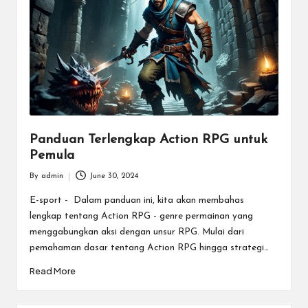
m
e
E
s
p
o
Panduan Terlengkap Action RPG untuk
Pemula
rt
By
admin
June 30, 2024
T
Posted
by
E-sport - Dalam panduan ini, kita akan membahas
e
lengkap tentang Action RPG - genre permainan yang
r
menggabungkan aksi dengan unsur RPG. Mulai dari
pemahaman dasar tentang Action RPG hingga strategi…
b
Read More
ai
k