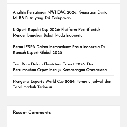
Analisis Persaingan MWI EWC 2026: Kejuaraan Dunia
MLBB Putri yang Tak Terlupakan
E-Sport Kapolri Cup 2026: Platform Positif untuk
Mengembangkan Bakat Muda Indonesia
Peran IESPA Dalam Memperkuat Posisi Indonesia Di
Kancah Esport Global 2026
Tren Baru Dalam Ekosistem Esport 2026: Dari
Pertumbuhan Cepat Menuju Kematangan Operasional
Mengenal Esports World Cup 2026: Format, Jadwal, dan
Total Hadiah Terbesar
Recent Comments