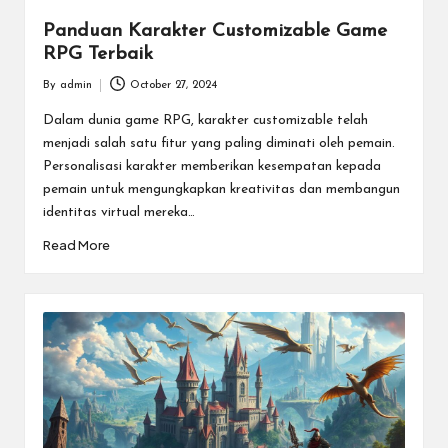
Panduan Karakter Customizable Game
RPG Terbaik
By
admin
October 27, 2024
Posted
by
Dalam dunia game RPG, karakter customizable telah
menjadi salah satu fitur yang paling diminati oleh pemain.
Personalisasi karakter memberikan kesempatan kepada
pemain untuk mengungkapkan kreativitas dan membangun
identitas virtual mereka…
Read More