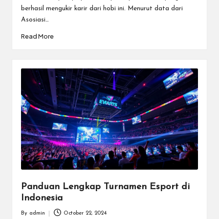
berhasil mengukir karir dari hobi ini. Menurut data dari
Asosiasi…
Read More
Panduan Lengkap Turnamen Esport di
Indonesia
By
admin
October 22, 2024
Posted