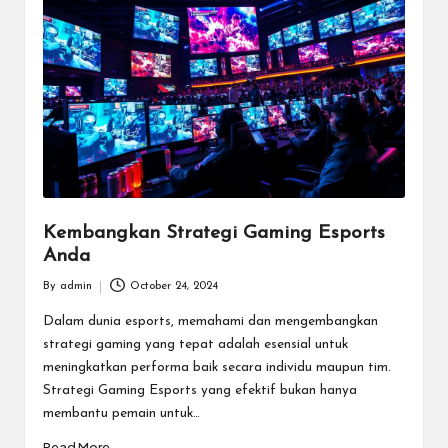
Kembangkan Strategi Gaming Esports
Anda
By
admin
October 24, 2024
Posted
by
Dalam dunia esports, memahami dan mengembangkan
strategi gaming yang tepat adalah esensial untuk
meningkatkan performa baik secara individu maupun tim.
Strategi Gaming Esports yang efektif bukan hanya
membantu pemain untuk…
Read More