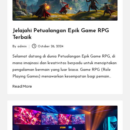
Jelajahi Petualangan Epik Game RPG
Terbaik
By
admin
October 26, 2024
Posted
by
Selamat datang di dunia Petualangan Epik Game RPG, di
mana imajinasi dan kreativitas berpadu untuk menciptakan
pengalaman bermain yang luar biasa. Game RPG (Role
Playing Games) menawarkan kesempatan bagi pemain…
Read More