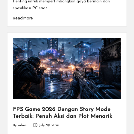
e
Penting untuk mempertimbangkan gaya bermain dan
spesifikasi PC saat…
n
Read More
In
te
r
n
a
si
o
n
a
FPS Game 2026 Dengan Story Mode
l.
Terbaik: Penuh Aksi dan Plot Menarik
By
admin
July 29, 2026
Posted