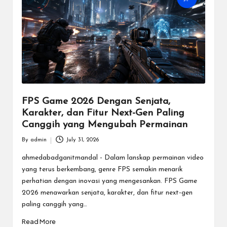
m
e
E
s
p
o
FPS Game 2026 Dengan Senjata,
Karakter, dan Fitur Next-Gen Paling
rt
Canggih yang Mengubah Permainan
T
By
admin
July 31, 2026
Posted
e
by
ahmedabadganitmandal - Dalam lanskap permainan video
r
yang terus berkembang, genre FPS semakin menarik
perhatian dengan inovasi yang mengesankan. FPS Game
b
2026 menawarkan senjata, karakter, dan fitur next-gen
ai
paling canggih yang…
k
Read More