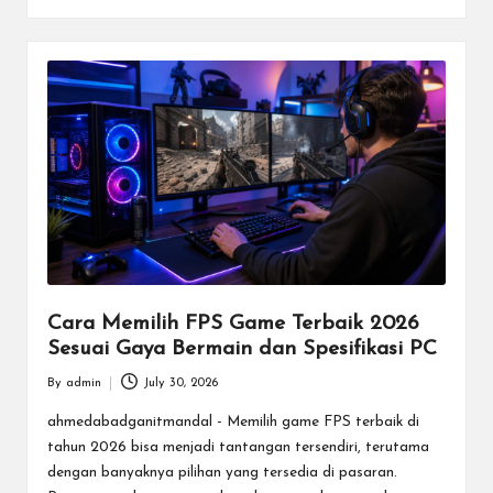
d
e
n
g
a
n
T
u
Cara Memilih FPS Game Terbaik 2026
r
Sesuai Gaya Bermain dan Spesifikasi PC
n
By
admin
July 30, 2026
Posted
a
by
ahmedabadganitmandal - Memilih game FPS terbaik di
m
tahun 2026 bisa menjadi tantangan tersendiri, terutama
dengan banyaknya pilihan yang tersedia di pasaran.