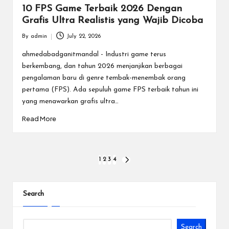
10 FPS Game Terbaik 2026 Dengan
Grafis Ultra Realistis yang Wajib Dicoba
By
admin
July 22, 2026
Posted
by
ahmedabadganitmandal - Industri game terus
berkembang, dan tahun 2026 menjanjikan berbagai
pengalaman baru di genre tembak-menembak orang
pertama (FPS). Ada sepuluh game FPS terbaik tahun ini
yang menawarkan grafis ultra…
Read More
Posts
1
2
3
4
NEXT
PAGE
pagination
Search
Search