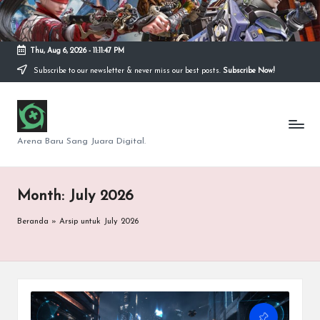
Skip
to
Thu, Aug 6, 2026
-
11:11:48 PM
content
Subscribe to our newsletter & never miss our best posts.
Subscribe Now!
S
e
Arena Baru Sang Juara Digital.
p
u
Month:
July 2026
t
Beranda
»
Arsip untuk July 2026
a
r
G
a