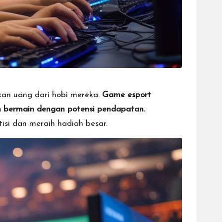
an uang dari hobi mereka.
Game esport
n bermain dengan potensi pendapatan.
si dan meraih hadiah besar.