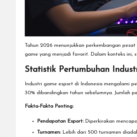
Tahun 2026 menunjukkan perkembangan pesat da
game yang menjadi favorit. Dalam konteks ini, st
Statistik Pertumbuhan Indus
Industri game esport di Indonesia mengalami pe
30% dibandingkan tahun sebelumnya. Jumlah pe
Fakta-Fakta Penting:
Pendapatan Esport:
Diperkirakan mencapai 1
Turnamen:
Lebih dari 500 turnamen diadak