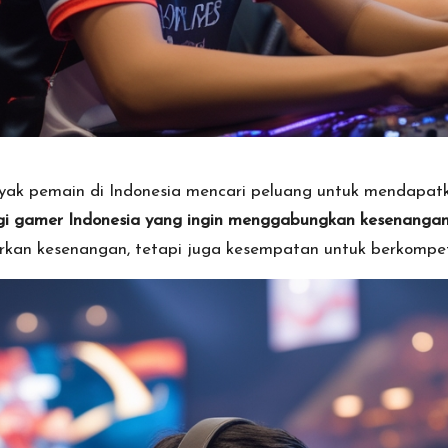
ak pemain di Indonesia mencari peluang untuk mendapatk
gi gamer Indonesia yang ingin menggabungkan kesenanga
kan kesenangan, tetapi juga kesempatan untuk berkompeti