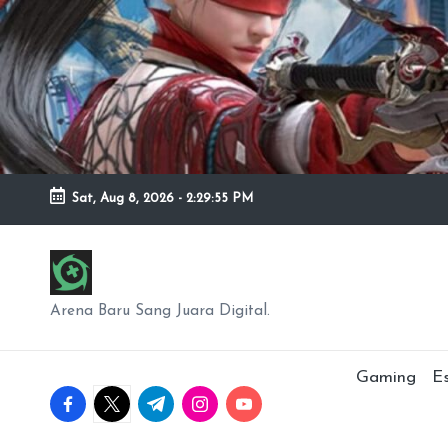
Skip
to
content
Sat, Aug 8, 2026
-
2:29:58 PM
S
e
Arena Baru Sang Juara Digital.
p
Gaming
E
u
facebook.com
twitter.com
t.me
instagram.com
youtube.com