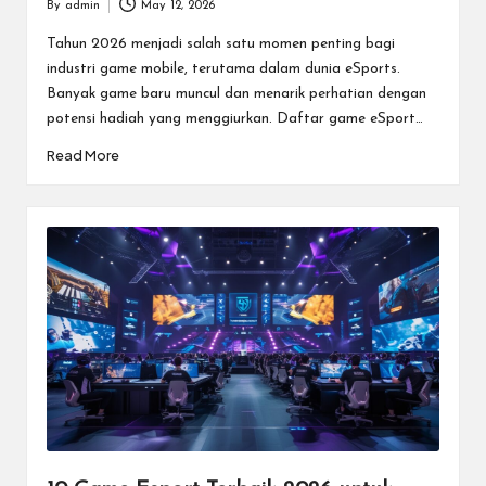
By
admin
May 12, 2026
Posted
by
Tahun 2026 menjadi salah satu momen penting bagi
industri game mobile, terutama dalam dunia eSports.
Banyak game baru muncul dan menarik perhatian dengan
potensi hadiah yang menggiurkan. Daftar game eSport…
Read More