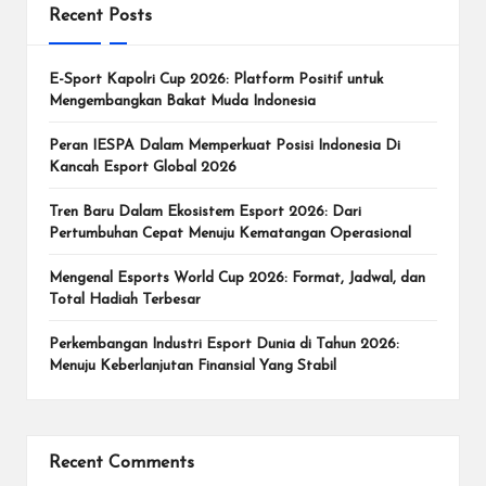
Recent Posts
E-Sport Kapolri Cup 2026: Platform Positif untuk
Mengembangkan Bakat Muda Indonesia
Peran IESPA Dalam Memperkuat Posisi Indonesia Di
Kancah Esport Global 2026
Tren Baru Dalam Ekosistem Esport 2026: Dari
Pertumbuhan Cepat Menuju Kematangan Operasional
Mengenal Esports World Cup 2026: Format, Jadwal, dan
Total Hadiah Terbesar
Perkembangan Industri Esport Dunia di Tahun 2026:
Menuju Keberlanjutan Finansial Yang Stabil
Recent Comments