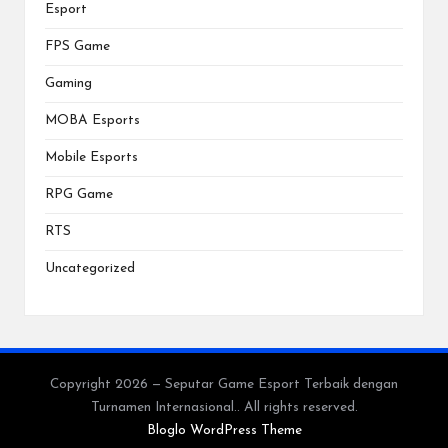
Esport
FPS Game
Gaming
MOBA Esports
Mobile Esports
RPG Game
RTS
Uncategorized
Copyright 2026 — Seputar Game Esport Terbaik dengan
Turnamen Internasional.. All rights reserved.
Bloglo WordPress Theme