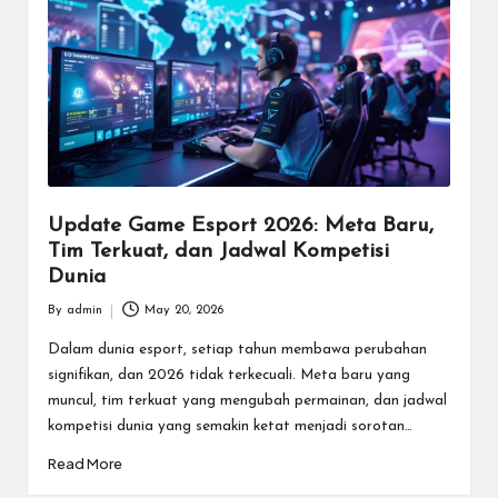
m
e
E
s
p
o
Update Game Esport 2026: Meta Baru,
Tim Terkuat, dan Jadwal Kompetisi
rt
Dunia
T
By
admin
May 20, 2026
Posted
e
by
Dalam dunia esport, setiap tahun membawa perubahan
r
signifikan, dan 2026 tidak terkecuali. Meta baru yang
muncul, tim terkuat yang mengubah permainan, dan jadwal
b
kompetisi dunia yang semakin ketat menjadi sorotan…
ai
Read More
k