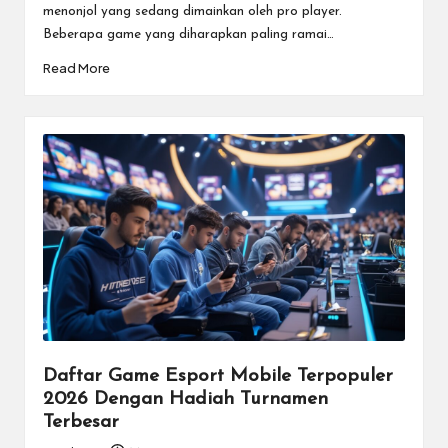
menonjol yang sedang dimainkan oleh pro player.
Beberapa game yang diharapkan paling ramai…
Read More
Daftar Game Esport Mobile Terpopuler
2026 Dengan Hadiah Turnamen
Terbesar