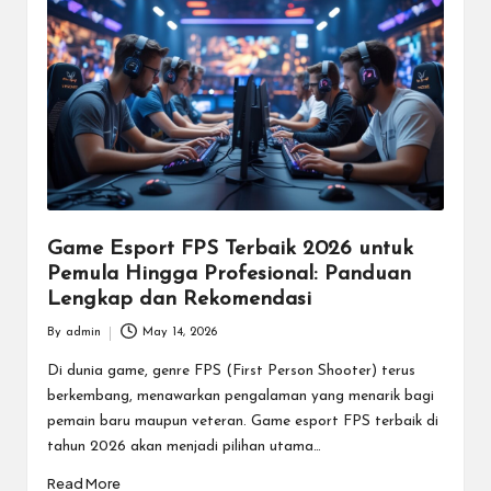
Game Esport FPS Terbaik 2026 untuk
Pemula Hingga Profesional: Panduan
Lengkap dan Rekomendasi
By
admin
May 14, 2026
Posted
by
Di dunia game, genre FPS (First Person Shooter) terus
berkembang, menawarkan pengalaman yang menarik bagi
pemain baru maupun veteran. Game esport FPS terbaik di
tahun 2026 akan menjadi pilihan utama…
Read More