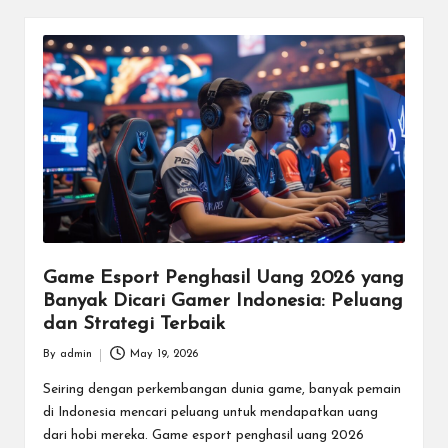
d
e
n
g
a
n
T
u
Game Esport Penghasil Uang 2026 yang
Banyak Dicari Gamer Indonesia: Peluang
r
dan Strategi Terbaik
n
By
admin
May 19, 2026
Posted
a
by
Seiring dengan perkembangan dunia game, banyak pemain
m
di Indonesia mencari peluang untuk mendapatkan uang
dari hobi mereka. Game esport penghasil uang 2026