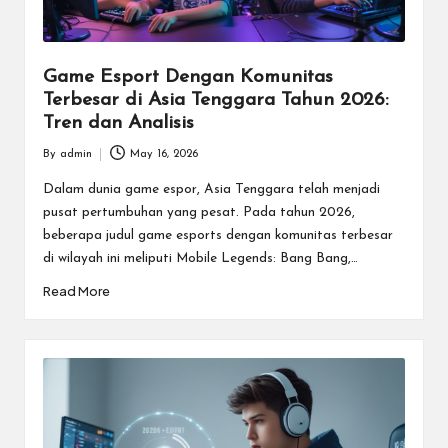
Game Esport Dengan Komunitas
Terbesar di Asia Tenggara Tahun 2026:
Tren dan Analisis
By
admin
May 16, 2026
Posted
by
Dalam dunia game espor, Asia Tenggara telah menjadi
pusat pertumbuhan yang pesat. Pada tahun 2026,
beberapa judul game esports dengan komunitas terbesar
di wilayah ini meliputi Mobile Legends: Bang Bang,…
Read More