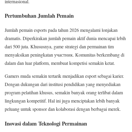
internasional.
Pertumbuhan Jumlah Pemain
Jumlah pemain esports pada tahun 2026 mengalami lonjakan
dramatis. Diperkirakan jumlah pemain aktif dunia mencapai lebih
dari 500 juta. Khususnya, game strategi dan permainan tim
menyaksikan peningkatan участник. Komunitas berkembang di
dalam dan luar platform, membuat kompetisi semakin ketat.
Gamers muda semakin tertarik menjadikan esport sebagai karier.
Dengan dukungan dari institusi pendidikan yang menyediakan
program pelatihan khusus, semakin banyak orang terlibat dalam
lingkungan kompetitif. Hal ini juga menciptakan lebih banyak
peluang untuk sponsor dan kolaborasi dengan berbagai merek.
Inovasi dalam Teknologi Permainan