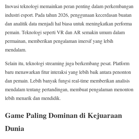
Inovasi teknologi memainkan peran penting dalam perkembangan
industri esport. Pada tahun 2026, penggunaan kecerdasan buatan
dan analitik data menjadi hal biasa untuk meningkatkan performa
pemain. Teknologi seperti VR dan AR semakin umum dalam
permainan, memberikan pengalaman imersif yang lebih
mendalam.
Selain itu, teknologi streaming juga berkembang pesat. Platform
baru menawarkan fitur interaksi yang lebih baik antara penonton
dan pemain. Lebih banyak fungsi real-time memberikan analisis
mendalam tentang pertandingan, membuat pengalaman menonton
lebih menarik dan mendidik.
Game Paling Dominan di Kejuaraan
Dunia