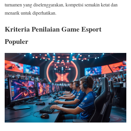
turnamen yang diselenggarakan, kompetisi semakin ketat dan
menarik untuk diperhatikan.
Kriteria Penilaian Game Esport
Populer