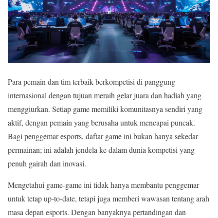
Para pemain dan tim terbaik berkompetisi di panggung
internasional dengan tujuan meraih gelar juara dan hadiah yang
menggiurkan. Setiap game memiliki komunitasnya sendiri yang
aktif, dengan pemain yang berusaha untuk mencapai puncak.
Bagi penggemar esports, daftar game ini bukan hanya sekedar
permainan; ini adalah jendela ke dalam dunia kompetisi yang
penuh gairah dan inovasi.
Mengetahui game-game ini tidak hanya membantu penggemar
untuk tetap up-to-date, tetapi juga memberi wawasan tentang arah
masa depan esports. Dengan banyaknya pertandingan dan