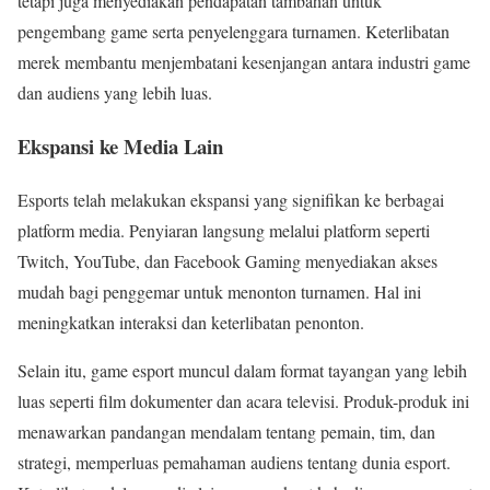
tetapi juga menyediakan pendapatan tambahan untuk
pengembang game serta penyelenggara turnamen. Keterlibatan
merek membantu menjembatani kesenjangan antara industri game
dan audiens yang lebih luas.
Ekspansi ke Media Lain
Esports telah melakukan ekspansi yang signifikan ke berbagai
platform media. Penyiaran langsung melalui platform seperti
Twitch, YouTube, dan Facebook Gaming menyediakan akses
mudah bagi penggemar untuk menonton turnamen. Hal ini
meningkatkan interaksi dan keterlibatan penonton.
Selain itu, game esport muncul dalam format tayangan yang lebih
luas seperti film dokumenter dan acara televisi. Produk-produk ini
menawarkan pandangan mendalam tentang pemain, tim, dan
strategi, memperluas pemahaman audiens tentang dunia esport.