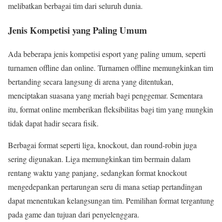
melibatkan berbagai tim dari seluruh dunia.
Jenis Kompetisi yang Paling Umum
Ada beberapa jenis kompetisi esport yang paling umum, seperti
turnamen offline dan online. Turnamen offline memungkinkan tim
bertanding secara langsung di arena yang ditentukan,
menciptakan suasana yang meriah bagi penggemar. Sementara
itu, format online memberikan fleksibilitas bagi tim yang mungkin
tidak dapat hadir secara fisik.
Berbagai format seperti liga, knockout, dan round-robin juga
sering digunakan. Liga memungkinkan tim bermain dalam
rentang waktu yang panjang, sedangkan format knockout
mengedepankan pertarungan seru di mana setiap pertandingan
dapat menentukan kelangsungan tim. Pemilihan format tergantung
pada game dan tujuan dari penyelenggara.