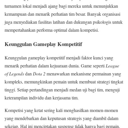
turnamen lokal menjadi ajang bagi mereka untuk menunjukkan
kemampuan dan menarik perhatian tim besar. Banyak organisasi
juga menyediakan fasilitas latihan dan dukungan psikologis untuk
mempertahankan performa optimal dalam kompetisi.
Keunggulan Gameplay Kompetitif
Keunggulan gameplay kompetitif menjadi faktor kunci yang
menarik perhatian dalam kejuaraan dunia. Game seperti
League
of Legends
dan
Dota 2
menawarkan mekanisme permainan yang
kompleks, memungkinkan pemain untuk membuat strategi tingkat
tinggi. Setiap pertandingan menjadi medan uji bagi tim, menguji
keterampilan individu dan kerjasama tim.
Kompetisi yang ketat sering kali menghasilkan momen-momen
yang mendebarkan dan keputusan strategis yang diambil dalam
sekejap. Hal ini menciptakan suspense tidak hanya bagi pemain,