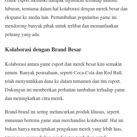
hiburan, terutama dalam hal kolaborasi dengan merek besar dan
ekspansi ke media lain. Pertumbuhan popularitas game ini
mendorong banyak pihak untuk terlibat dan memanfaatkan
peluang yang ada.
Kolaborasi dengan Brand Besar
Kolaborasi antara game esport dan merek besar kini semakin
umum. Banyak perusahaan, seperti Coca-Cola dan Red Bull,
telah menyuntikkan dana ke dalam turnamen dan tim esport.
Dukungan ini memberikan perhatian tambahan terhadap game
dan meningkatkan citra merek.
Brand-brand ini sering meluncurkan produk khusus, seperti
minuman bertema game atau merchandise kolaboratif. Hal ini
bukan hanya menciptakan pengakuan merek yang lebih luas,