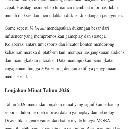
cepat. Hashtag resmi setiap turnamen membuat informasi lebih
mudah diakses dan memudahkan diskusi di kalangan penggemar.
Game seperti
Valorant
mendapatkan dukungan besar dari
influencer yang mempromosikan gameplay dan strategi.
Kolaborasi antara tim esports dan kreator konten mendorong
kehadiran mereka di platform lain, memperluas jangkauan audiens
dan meningkatkan interaksi. Data menunjukkan peningkatan
engagement hingga 30% seiring dengan aktifnya penggunaan
media sosial.
Lonjakan Minat Tahun 2026
Tahun 2026 menandai lonjakan minat yang signifikan terhadap
esports, didorong oleh inovasi dalam gameplay dan teknologi.
Diversifikasi genre game, dari battle royale hingga MOBA,
menarik lebih banyak pemain dan penonton. Riset menunjukkan