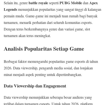
battle royale
PUBG Mobile
Apex
Selain itu, genre
seperti
dan
Legends
menunjukkan popularitas yang sangat tinggi di kalangan
pemain muda. Game-game ini menjadi tuan rumah bagi banyak
turnamen, menarik perhatian dari seluruh komunitas esports.
Dengan terus berkembangnya genre dan variasi game, slot
turnamen akan terus meningkat.
Analisis Popularitas Setiap Game
Berbagai faktor memengaruhi popularitas game esports di tahun
2026. Data viewership, pengaruh media sosial, dan lonjakan
minat menjadi aspek penting untuk dipertimbangkan.
Data Viewership dan Engagement
Data viewership menunjukkan seberapa besar audiens yang
terlibat dalam turnamen esports. Untuk tahun 2026, platform