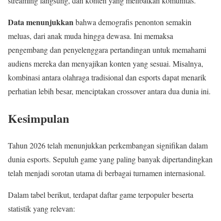
streaming langsung, dan konten yang melibatkan komunitas.
Data menunjukkan
bahwa demografis penonton semakin
meluas, dari anak muda hingga dewasa. Ini memaksa
pengembang dan penyelenggara pertandingan untuk memahami
audiens mereka dan menyajikan konten yang sesuai. Misalnya,
kombinasi antara olahraga tradisional dan esports dapat menarik
perhatian lebih besar, menciptakan crossover antara dua dunia ini.
Kesimpulan
Tahun 2026 telah menunjukkan perkembangan signifikan dalam
dunia esports. Sepuluh game yang paling banyak dipertandingkan
telah menjadi sorotan utama di berbagai turnamen internasional.
Dalam tabel berikut, terdapat daftar game terpopuler beserta
statistik yang relevan: