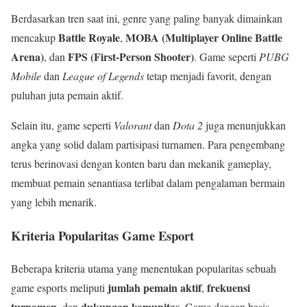
Berdasarkan tren saat ini, genre yang paling banyak dimainkan
Battle Royale
MOBA (Multiplayer Online Battle
mencakup
,
Arena)
FPS (First-Person Shooter)
, dan
. Game seperti
PUBG
Mobile
dan
League of Legends
tetap menjadi favorit, dengan
puluhan juta pemain aktif.
Selain itu, game seperti
Valorant
dan
Dota 2
juga menunjukkan
angka yang solid dalam partisipasi turnamen. Para pengembang
terus berinovasi dengan konten baru dan mekanik gameplay,
membuat pemain senantiasa terlibat dalam pengalaman bermain
yang lebih menarik.
Kriteria Popularitas Game Esport
Beberapa kriteria utama yang menentukan popularitas sebuah
jumlah pemain aktif
frekuensi
game esports meliputi
,
turnamen
dukungan komunitas
, dan
. Game dengan basis