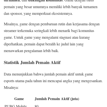
pemain yang besar umumnya memiliki lebih banyak turnamen
dan sponsor, yang memperkuat ekosistemnya.
Misalnya, game dengan pembaruan rutin dan kerjasama dengan
streamer terkemuka seringkali lebih menarik bagi komunitas
game. Untuk game yang mengalami stagnasi atau kurang
diperhatikan, pemain dapat beralih ke judul lain yang
menawarkan pengalaman lebih baik.
Statistik Jumlah Pemain Aktif
Data menunjukkan bahwa jumlah pemain aktif untuk game
esports utama pada tahun ini mencapai angka yang mengesankan.
Misalnya:
Game
Jumlah Pemain Aktif (juta)
PUBG Mobile
80