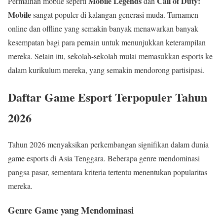
Mobile Legends
Call of Duty:
Permainan mobile seperti
dan
Mobile
sangat populer di kalangan generasi muda. Turnamen
online dan offline yang semakin banyak menawarkan banyak
kesempatan bagi para pemain untuk menunjukkan keterampilan
mereka. Selain itu, sekolah-sekolah mulai memasukkan esports ke
dalam kurikulum mereka, yang semakin mendorong partisipasi.
Daftar Game Esport Terpopuler Tahun
2026
Tahun 2026 menyaksikan perkembangan signifikan dalam dunia
game esports di Asia Tenggara. Beberapa genre mendominasi
pangsa pasar, sementara kriteria tertentu menentukan popularitas
mereka.
Genre Game yang Mendominasi