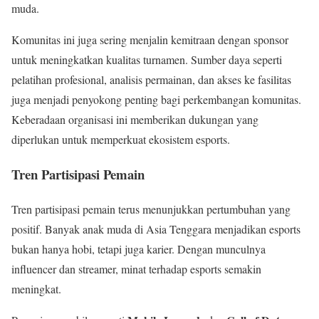
muda.
Komunitas ini juga sering menjalin kemitraan dengan sponsor
untuk meningkatkan kualitas turnamen. Sumber daya seperti
pelatihan profesional, analisis permainan, dan akses ke fasilitas
juga menjadi penyokong penting bagi perkembangan komunitas.
Keberadaan organisasi ini memberikan dukungan yang
diperlukan untuk memperkuat ekosistem esports.
Tren Partisipasi Pemain
Tren partisipasi pemain terus menunjukkan pertumbuhan yang
positif. Banyak anak muda di Asia Tenggara menjadikan esports
bukan hanya hobi, tetapi juga karier. Dengan munculnya
influencer dan streamer, minat terhadap esports semakin
meningkat.