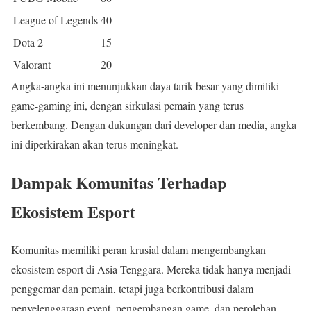
League of Legends
40
Dota 2
15
Valorant
20
Angka-angka ini menunjukkan daya tarik besar yang dimiliki
game-gaming ini, dengan sirkulasi pemain yang terus
berkembang. Dengan dukungan dari developer dan media, angka
ini diperkirakan akan terus meningkat.
Dampak Komunitas Terhadap
Ekosistem Esport
Komunitas memiliki peran krusial dalam mengembangkan
ekosistem esport di Asia Tenggara. Mereka tidak hanya menjadi
penggemar dan pemain, tetapi juga berkontribusi dalam
penyelenggaraan event, pengembangan game, dan perolehan