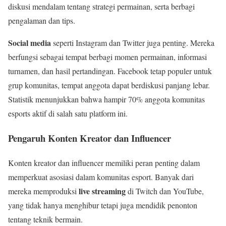
diskusi mendalam tentang strategi permainan, serta berbagi
pengalaman dan tips.
Social media
seperti Instagram dan Twitter juga penting. Mereka
berfungsi sebagai tempat berbagi momen permainan, informasi
turnamen, dan hasil pertandingan. Facebook tetap populer untuk
grup komunitas, tempat anggota dapat berdiskusi panjang lebar.
Statistik menunjukkan bahwa hampir 70% anggota komunitas
esports aktif di salah satu platform ini.
Pengaruh Konten Kreator dan Influencer
Konten kreator dan influencer memiliki peran penting dalam
memperkuat asosiasi dalam komunitas esport. Banyak dari
live streaming
mereka memproduksi
di Twitch dan YouTube,
yang tidak hanya menghibur tetapi juga mendidik penonton
tentang teknik bermain.