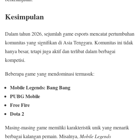
Kesimpulan
Dalam tahun 2026, sejumlah game esports mencatat pertumbuhan
komunitas yang signifikan di Asia Tenggara. Komunitas ini tidak
hanya besar, tetapi juga aktif dan terlibat dalam berbagai
kompetisi.
Beberapa game yang mendominasi termasuk:
Mobile Legends: Bang Bang
PUBG Mobile
Free Fire
Dota 2
Masing-masing game memiliki karakteristik unik yang menarik
berbagai kalangan pemain. Misalnya,
Mobile Legends