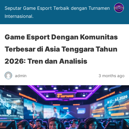
Seputar Game Esport Terbaik dengan Turnamen
Internasional.
Game Esport Dengan Komunitas
Terbesar di Asia Tenggara Tahun
2026: Tren dan Analisis
admin
3 months ago