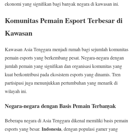
ekonomi yang signifikan bagi banyak negara di kawasan ini.
Komunitas Pemain Esport Terbesar di
Kawasan
Kawasan Asia Tenggara menjadi rumah bagi sejumlah komunitas
pemain esports yang berkembang pesat. Negara-negara dengan
jumlah pemain yang signifikan dan organisasi komunitas yang
kuat berkontribusi pada ekosistem esports yang dinamis. Tren
partisipasi juga menunjukkan pertumbuhan yang menarik di
wilayah ini.
Negara-negara dengan Basis Pemain Terbanyak
Beberapa negara di Asia Tenggara dikenal memiliki basis pemain
Indonesia
esports yang besar.
, dengan populasi gamer yang