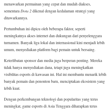
menawarkan permainan yang cepat dan mudah diakses,
sementara
Dota 2
dikenal dengan kedalaman strategi yang
ditawarkannya.
Pertumbuhan ini dipicu oleh beberapa faktor, seperti
meningkatnya akses internet dan dukungan dari penyelenggara
turnamen. Banyak liga lokal dan internasional kini menjadi lebih
umum, menyediakan platform bagi pemain untuk bersaing.
Keterlibatan sponsor dan media juga berperan penting. Mereka
tidak hanya menyediakan dana, tetapi juga meningkatkan
visibilitas esports di kawasan ini. Hal ini membantu menarik lebih
banyak pemain dan penonton baru, menciptakan ekosistem yang
lebih kuat.
Dengan perkembangan teknologi dan popularitas yang terus
meningkat, game esports di Asia Tenggara diharapkan terus