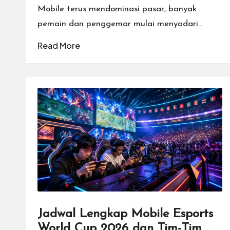
n
Mobile terus mendominasi pasar, banyak
pemain dan penggemar mulai menyadari…
I
Read More
n
t
e
r
n
a
si
o
Jadwal Lengkap Mobile Esports
World Cup 2026 dan Tim-Tim