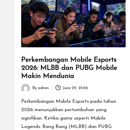
g
a
n
T
u
Perkembangan Mobile Esports
2026: MLBB dan PUBG Mobile
r
Makin Mendunia
n
By
admin
June 29, 2026
Posted
a
by
Perkembangan Mobile Esports pada tahun
m
2026 menunjukkan pertumbuhan yang
signifikan. Ketika game seperti Mobile
e
Legends: Bang Bang (MLBB) dan PUBG