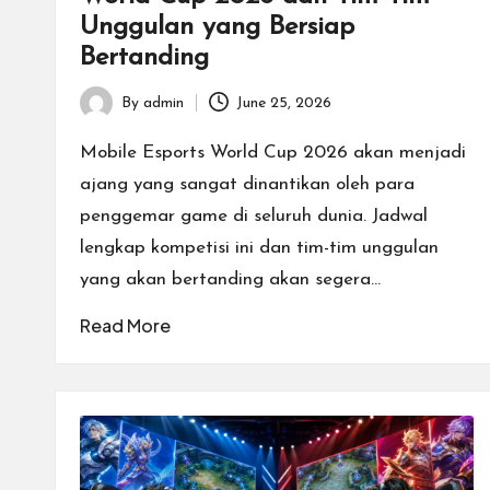
n
Unggulan yang Bersiap
a
Bertanding
l.
By
admin
June 25, 2026
Posted
by
Mobile Esports World Cup 2026 akan menjadi
ajang yang sangat dinantikan oleh para
penggemar game di seluruh dunia. Jadwal
lengkap kompetisi ini dan tim-tim unggulan
yang akan bertanding akan segera…
Read More