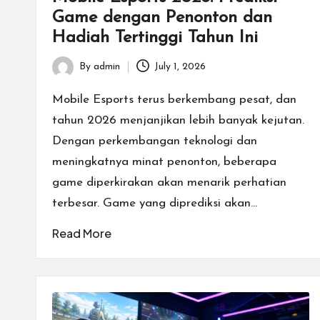
Game dengan Penonton dan
rt
Hadiah Tertinggi Tahun Ini
T
By
admin
July 1, 2026
Posted
e
by
Mobile Esports terus berkembang pesat, dan
r
tahun 2026 menjanjikan lebih banyak kejutan.
Dengan perkembangan teknologi dan
b
meningkatnya minat penonton, beberapa
a
game diperkirakan akan menarik perhatian
terbesar. Game yang diprediksi akan…
ik
Read More
d
e
n