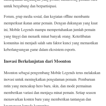
untuk bergabung dan berpartisipasi.
Forum, grup media sosial, dan kegiatan offline membantu
memperkuat ikatan antar pemain. Dengan dukungan yang kuat
ini, Mobile Legends mampu mempertahankan jumlah pemain
yang tinggi dan menarik minat banyak orang. Keterlibatan
komunitas ini menjadi salah satu faktor kunci yang memastikan
keberlangsungan game dalam ekosistem esports.
Inovasi Berkelanjutan dari Moonton
Moonton sebagai pengembang Mobile Legends terus melakukan
inovasi untuk meningkatkan pengalaman pemain. Pembaruan
rutin yang mencakup hero baru, skin, dan mode permainan
memberikan variasi dan menjaga minat pemain. Setiap season
menawarkan konten baru yang memberikan tantangan dan
kesenangan kepada komunitas.