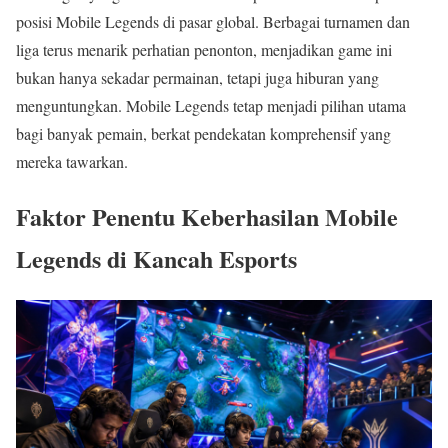
posisi Mobile Legends di pasar global. Berbagai turnamen dan
liga terus menarik perhatian penonton, menjadikan game ini
bukan hanya sekadar permainan, tetapi juga hiburan yang
menguntungkan. Mobile Legends tetap menjadi pilihan utama
bagi banyak pemain, berkat pendekatan komprehensif yang
mereka tawarkan.
Faktor Penentu Keberhasilan Mobile
Legends di Kancah Esports