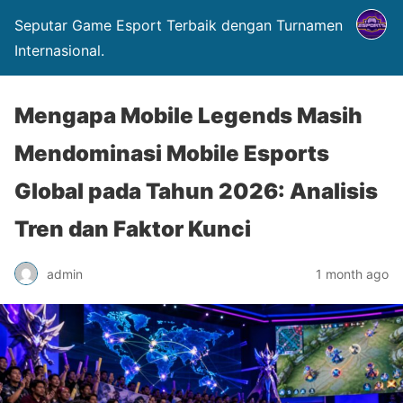
Seputar Game Esport Terbaik dengan Turnamen
Internasional.
Mengapa Mobile Legends Masih
Mendominasi Mobile Esports
Global pada Tahun 2026: Analisis
Tren dan Faktor Kunci
admin
1 month ago