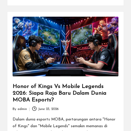
Honor of Kings Vs Mobile Legends
2026: Siapa Raja Baru Dalam Dunia
MOBA Esports?
By
admin
June 23, 2026
Posted
by
Dalam dunia esports MOBA, pertarungan antara "Honor
of Kings" dan "Mobile Legends" semakin memanas di