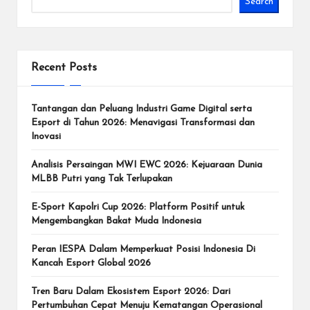
Search
Recent Posts
Tantangan dan Peluang Industri Game Digital serta
Esport di Tahun 2026: Menavigasi Transformasi dan
Inovasi
Analisis Persaingan MWI EWC 2026: Kejuaraan Dunia
MLBB Putri yang Tak Terlupakan
E-Sport Kapolri Cup 2026: Platform Positif untuk
Mengembangkan Bakat Muda Indonesia
Peran IESPA Dalam Memperkuat Posisi Indonesia Di
Kancah Esport Global 2026
Tren Baru Dalam Ekosistem Esport 2026: Dari
Pertumbuhan Cepat Menuju Kematangan Operasional