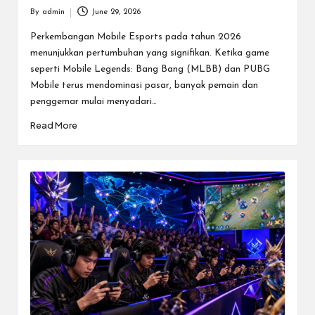
By
admin
June 29, 2026
Posted
by
Perkembangan Mobile Esports pada tahun 2026
menunjukkan pertumbuhan yang signifikan. Ketika game
seperti Mobile Legends: Bang Bang (MLBB) dan PUBG
Mobile terus mendominasi pasar, banyak pemain dan
penggemar mulai menyadari…
Read More