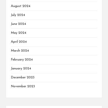
August 2024
July 2024
June 2024
May 2024
April 2024
March 2024
February 2024
January 2024
December 2023
November 2023