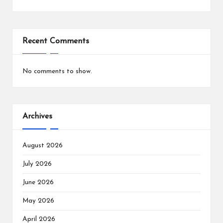
Recent Comments
No comments to show.
Archives
August 2026
July 2026
June 2026
May 2026
April 2026