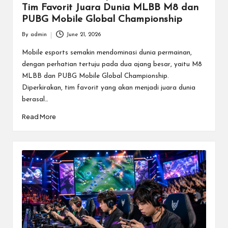
Tim Favorit Juara Dunia MLBB M8 dan
PUBG Mobile Global Championship
By
admin
June 21, 2026
Posted
by
Mobile esports semakin mendominasi dunia permainan,
dengan perhatian tertuju pada dua ajang besar, yaitu M8
MLBB dan PUBG Mobile Global Championship.
Diperkirakan, tim favorit yang akan menjadi juara dunia
berasal…
Read More