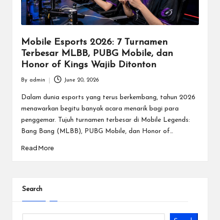
Mobile Esports 2026: 7 Turnamen
Terbesar MLBB, PUBG Mobile, dan
Honor of Kings Wajib Ditonton
By
admin
June 20, 2026
Posted
by
Dalam dunia esports yang terus berkembang, tahun 2026
menawarkan begitu banyak acara menarik bagi para
penggemar. Tujuh turnamen terbesar di Mobile Legends:
Bang Bang (MLBB), PUBG Mobile, dan Honor of…
Read More
Search