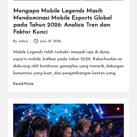
Mengapa Mobile Legends Masih
Mendominasi Mobile Esports Global
pada Tahun 2026: Analisis Tren dan
Faktor Kunci
By
admin
June 27, 2026
Posted
by
Mobile Legends telah terbukti menjadi raja di dunia
esports mobile, bahkan pada tahun 2026. Keberhasilan ini
didorong oleh kombinasi gameplay yang menarik, dukungan
komunitas yang kuat, dan pengembangan konten yang…
Read More