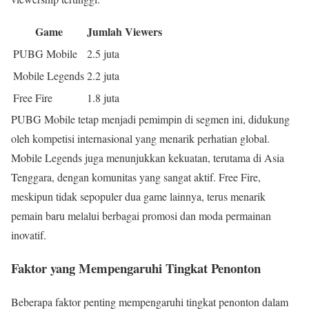
Game
Jumlah Viewers
PUBG Mobile
2.5 juta
Mobile Legends
2.2 juta
Free Fire
1.8 juta
PUBG Mobile tetap menjadi pemimpin di segmen ini, didukung
oleh kompetisi internasional yang menarik perhatian global.
Mobile Legends juga menunjukkan kekuatan, terutama di Asia
Tenggara, dengan komunitas yang sangat aktif. Free Fire,
meskipun tidak sepopuler dua game lainnya, terus menarik
pemain baru melalui berbagai promosi dan moda permainan
inovatif.
Faktor yang Mempengaruhi Tingkat Penonton
Beberapa faktor penting mempengaruhi tingkat penonton dalam