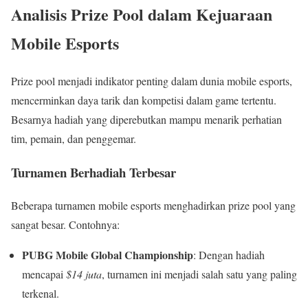
Analisis Prize Pool dalam Kejuaraan
Mobile Esports
Prize pool menjadi indikator penting dalam dunia mobile esports,
mencerminkan daya tarik dan kompetisi dalam game tertentu.
Besarnya hadiah yang diperebutkan mampu menarik perhatian
tim, pemain, dan penggemar.
Turnamen Berhadiah Terbesar
Beberapa turnamen mobile esports menghadirkan prize pool yang
sangat besar. Contohnya:
PUBG Mobile Global Championship
: Dengan hadiah
mencapai
$14 juta
, turnamen ini menjadi salah satu yang paling
terkenal.