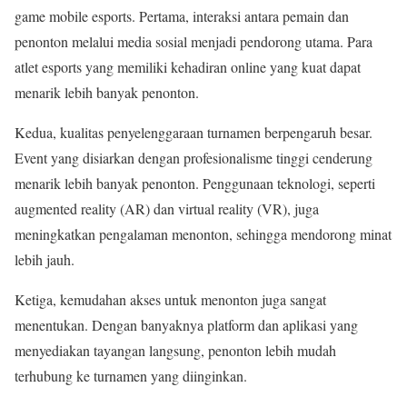
game mobile esports. Pertama, interaksi antara pemain dan
penonton melalui media sosial menjadi pendorong utama. Para
atlet esports yang memiliki kehadiran online yang kuat dapat
menarik lebih banyak penonton.
Kedua, kualitas penyelenggaraan turnamen berpengaruh besar.
Event yang disiarkan dengan profesionalisme tinggi cenderung
menarik lebih banyak penonton. Penggunaan teknologi, seperti
augmented reality (AR) dan virtual reality (VR), juga
meningkatkan pengalaman menonton, sehingga mendorong minat
lebih jauh.
Ketiga, kemudahan akses untuk menonton juga sangat
menentukan. Dengan banyaknya platform dan aplikasi yang
menyediakan tayangan langsung, penonton lebih mudah
terhubung ke turnamen yang diinginkan.