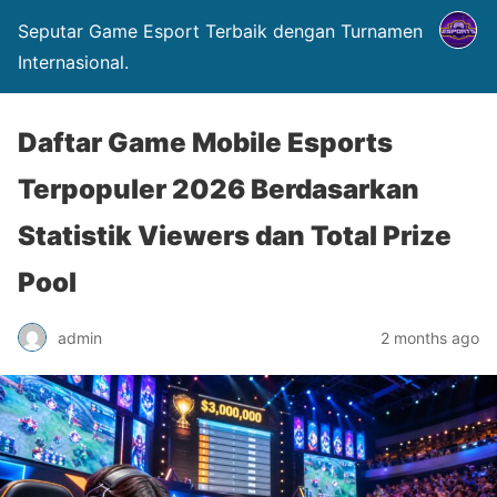
Seputar Game Esport Terbaik dengan Turnamen
Internasional.
Daftar Game Mobile Esports
Terpopuler 2026 Berdasarkan
Statistik Viewers dan Total Prize
Pool
admin
2 months ago