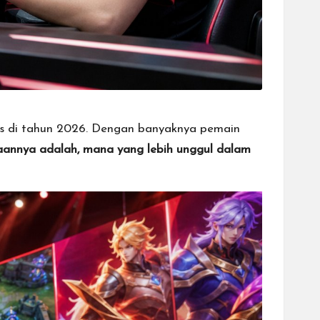
s di tahun 2026. Dengan banyaknya pemain
aannya adalah, mana yang lebih unggul dalam