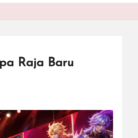
apa Raja Baru