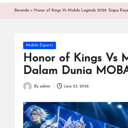
t
a
Beranda
»
Honor of Kings Vs Mobile Legends 2026: Siapa Ra
r
G
Posted
Mobile Esports
a
in
Honor of Kings Vs 
m
Dalam Dunia MOBA
e
E
By
admin
June 23, 2026
Posted
by
s
p
o