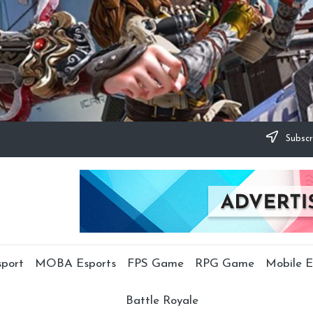
Subscr
sport
MOBA Esports
FPS Game
RPG Game
Mobile E
Battle Royale