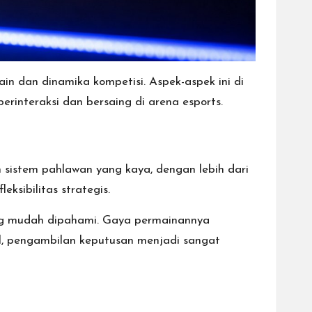
dan dinamika kompetisi. Aspek-aspek ini di
interaksi dan bersaing di arena esports.
sistem pahlawan yang kaya, dengan lebih dari
ksibilitas strategis.
ang mudah dipahami. Gaya permainannya
il, pengambilan keputusan menjadi sangat