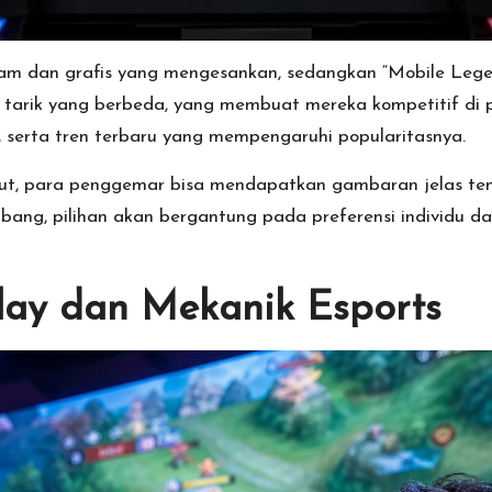
m dan grafis yang mengesankan, sedangkan “Mobile Legend
arik yang berbeda, yang membuat mereka kompetitif di pas
serta tren terbaru yang mempengaruhi popularitasnya.
but, para penggemar bisa mendapatkan gambaran jelas te
bang, pilihan akan bergantung pada preferensi individu
ay dan Mekanik Esports