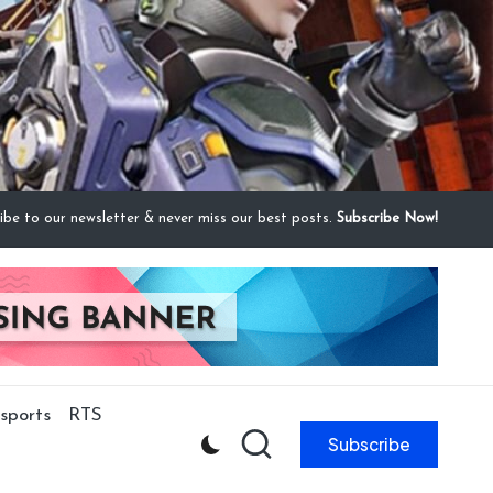
ibe to our newsletter & never miss our best posts.
Subscribe Now!
sports
RTS
Subscribe