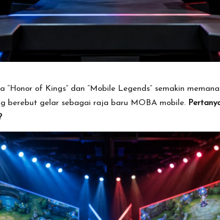
a “Honor of Kings” dan “Mobile Legends” semakin memana
ng berebut gelar sebagai raja baru MOBA mobile.
Pertany
?