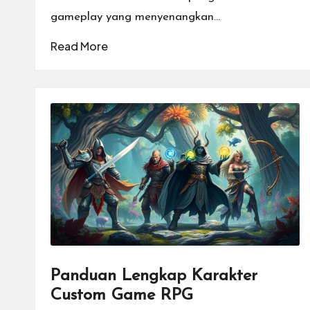
n
gameplay yang menyenangkan…
I
Read More
n
t
e
r
n
a
si
Panduan Lengkap Karakter
o
Custom Game RPG