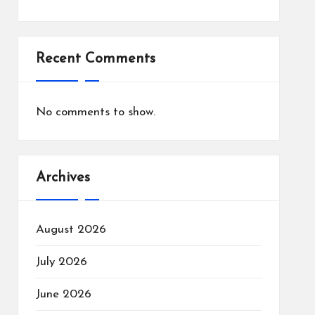
Recent Comments
No comments to show.
Archives
August 2026
July 2026
June 2026