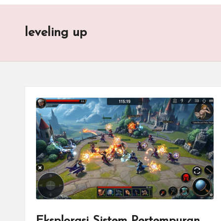
t
a
leveling up
r
G
a
m
e
E
s
p
o
Eksplorasi Sistem Pertempuran