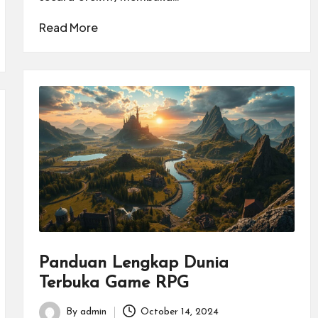
Read More
Panduan Lengkap Dunia
Terbuka Game RPG
By
admin
October 14, 2024