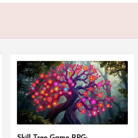
Skill Tree Game RPG: