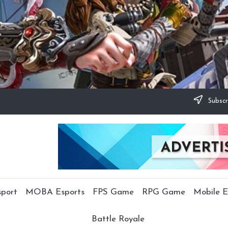
Subscr
sport
MOBA Esports
FPS Game
RPG Game
Mobile E
Battle Royale