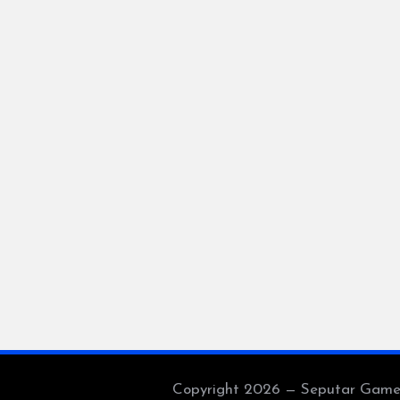
Copyright 2026 — Seputar Game Es