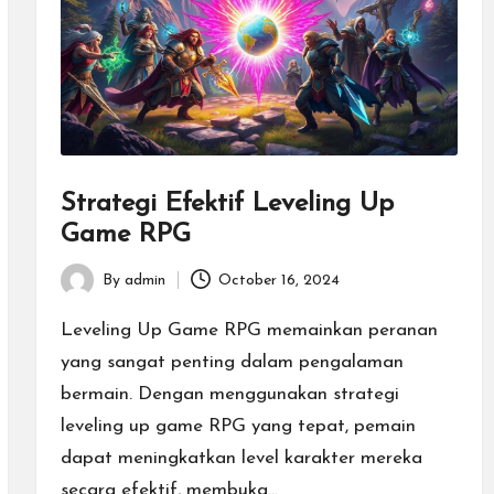
Strategi Efektif Leveling Up
Game RPG
By
admin
October 16, 2024
Posted
by
Leveling Up Game RPG memainkan peranan
yang sangat penting dalam pengalaman
bermain. Dengan menggunakan strategi
leveling up game RPG yang tepat, pemain
dapat meningkatkan level karakter mereka
secara efektif, membuka…