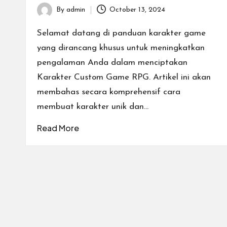
n
By
admin
October 13, 2024
Posted
a
by
Selamat datang di panduan karakter game
l.
yang dirancang khusus untuk meningkatkan
pengalaman Anda dalam menciptakan
Karakter Custom Game RPG. Artikel ini akan
membahas secara komprehensif cara
membuat karakter unik dan…
Read More