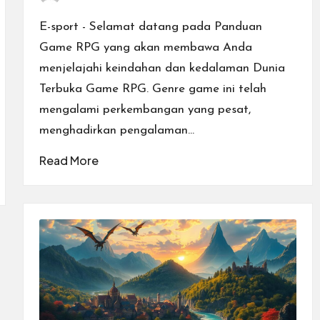
Posted
by
E-sport - Selamat datang pada Panduan
Game RPG yang akan membawa Anda
menjelajahi keindahan dan kedalaman Dunia
Terbuka Game RPG. Genre game ini telah
mengalami perkembangan yang pesat,
menghadirkan pengalaman…
Read More