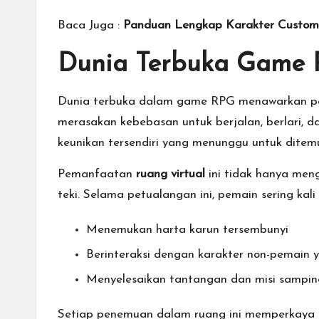
Baca Juga :
Panduan Lengkap Karakter Custo
Dunia Terbuka Game R
Dunia terbuka dalam game RPG menawarkan pel
merasakan kebebasan untuk berjalan, berlari, d
keunikan tersendiri yang menunggu untuk ditem
Pemanfaatan
ruang virtual
ini tidak hanya men
teki. Selama petualangan ini, pemain sering 
Menemukan harta karun tersembunyi
Berinteraksi dengan karakter non-pemain 
Menyelesaikan tantangan dan misi sampi
Setiap penemuan dalam ruang ini memperkaya