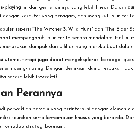
e-playing
ini dan genre lainnya yang lebih linear. Dalam
du
si dengan karakter yang beragam, dan mengikuti alur cerit
ler seperti “The Witcher 3: Wild Hunt” dan “The Elder Sc
dapat mempengaruhi alur cerita secara mendalam. Hal ini
 merasakan dampak dari pilihan yang mereka buat dalam 
isi utama, tetapi juga dapat mengeksplorasi berbagai que
nsi masing-masing. Dengan demikian, dunia terbuka tidak
 secara lebih interaktif.
an Perannya
adi perwakilan pemain yang berinteraksi dengan elemen-e
emiliki keunikan serta kemampuan khusus yang berbeda. Da
r terhadap strategi bermain.