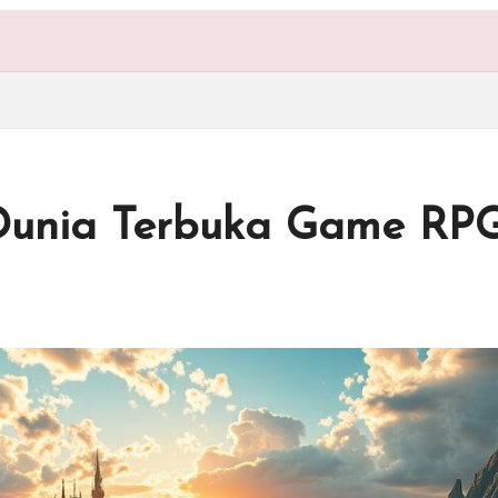
Dunia Terbuka Game RP