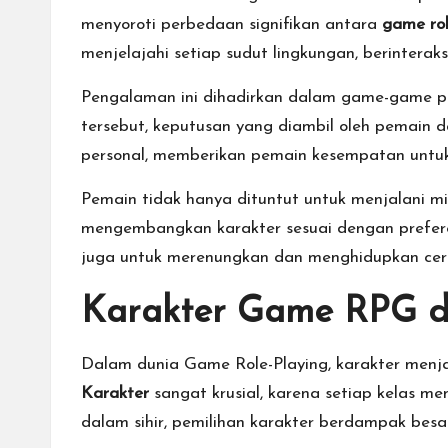
n
menyoroti perbedaan signifikan antara
game rol
I
menjelajahi setiap sudut lingkungan, berinterak
n
Pengalaman ini dihadirkan dalam game-game popu
tersebut, keputusan yang diambil oleh pemain 
t
personal, memberikan pemain kesempatan untuk
e
Pemain tidak hanya dituntut untuk menjalani m
mengembangkan karakter sesuai dengan prefere
r
juga untuk merenungkan dan menghidupkan cerita
n
Karakter Game RPG d
a
si
Dalam dunia Game Role-Playing, karakter menj
Karakter
sangat krusial, karena setiap kelas m
o
dalam sihir, pemilihan karakter berdampak besa