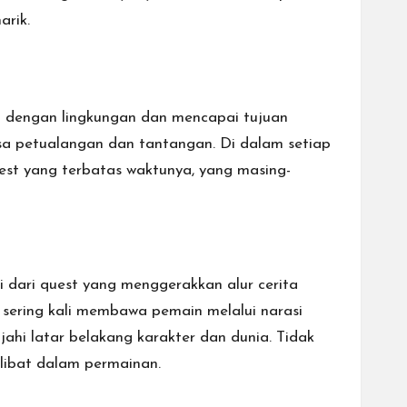
arik.
 dengan lingkungan dan mencapai tujuan
sa petualangan dan tantangan. Di dalam setiap
est yang terbatas waktunya, yang masing-
dari quest yang menggerakkan alur cerita
sering kali membawa pemain melalui narasi
hi latar belakang karakter dan dunia. Tidak
libat dalam permainan.