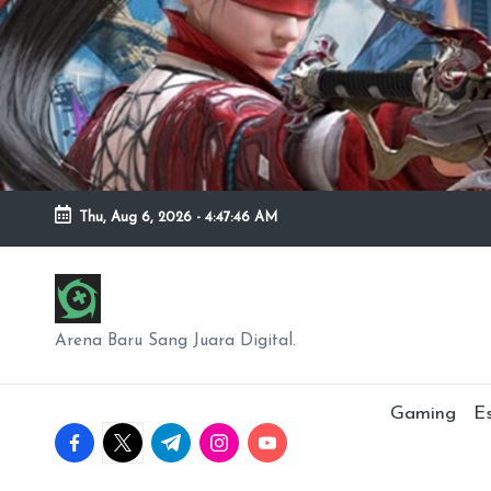
Skip
to
content
Thu, Aug 6, 2026
-
4:47:48 AM
S
e
Arena Baru Sang Juara Digital.
p
Gaming
E
u
facebook.com
twitter.com
t.me
instagram.com
youtube.com