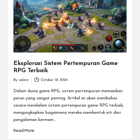
m
e
E
s
p
o
Eksplorasi Sistem Pertempuran Game
RPG Terbaik
rt
By
admin
October 18, 2024
T
Posted
by
Dalam dunia game RPG, sistem pertempuran memainkan
e
peran yang sangat penting. Artikel ini akan membahas
r
secara mendalam sistem pertempuran game RPG terbaik,
mengungkapkan bagaimana mereka membentuk inti dari
b
pengalaman bermain.…
ai
Read More
k