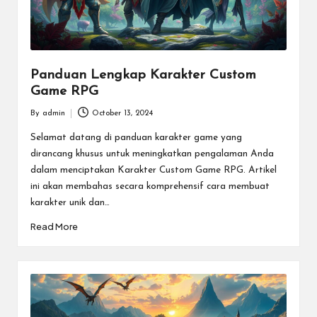
Panduan Lengkap Karakter Custom
Game RPG
By
admin
October 13, 2024
Posted
by
Selamat datang di panduan karakter game yang
dirancang khusus untuk meningkatkan pengalaman Anda
dalam menciptakan Karakter Custom Game RPG. Artikel
ini akan membahas secara komprehensif cara membuat
karakter unik dan…
Read More