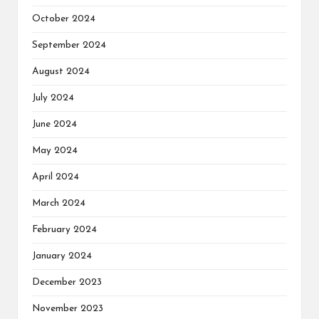
October 2024
September 2024
August 2024
July 2024
June 2024
May 2024
April 2024
March 2024
February 2024
January 2024
December 2023
November 2023