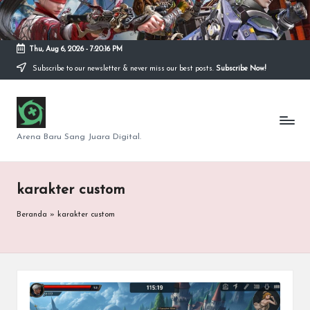
Skip
to
Thu, Aug 6, 2026
-
7:20:16 PM
content
Subscribe to our newsletter & never miss our best posts.
Subscribe Now!
S
e
Arena Baru Sang Juara Digital.
p
u
karakter custom
t
Beranda
»
karakter custom
a
r
G
a