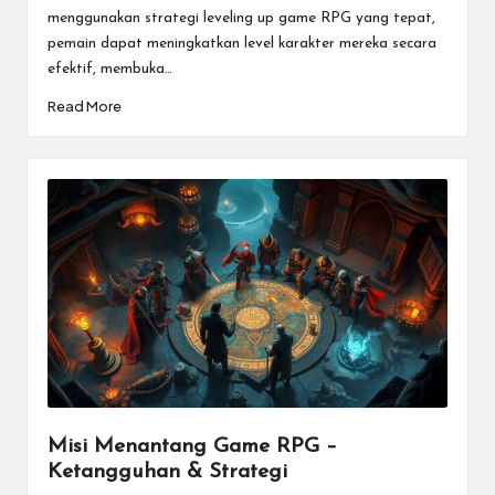
menggunakan strategi leveling up game RPG yang tepat,
pemain dapat meningkatkan level karakter mereka secara
efektif, membuka…
Read More
Misi Menantang Game RPG –
Ketangguhan & Strategi