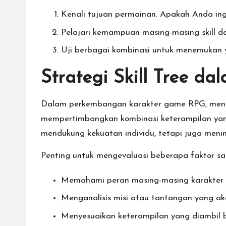
Kenali tujuan permainan. Apakah Anda ing
Pelajari kemampuan masing-masing skill d
Uji berbagai kombinasi untuk menemukan 
Strategi Skill Tree d
Dalam perkembangan karakter game RPG, me
mempertimbangkan kombinasi keterampilan yang
mendukung kekuatan individu, tetapi juga menin
Penting untuk mengevaluasi beberapa faktor 
Memahami peran masing-masing karakter 
Menganalisis misi atau tantangan yang ak
Menyesuaikan keterampilan yang diambil b