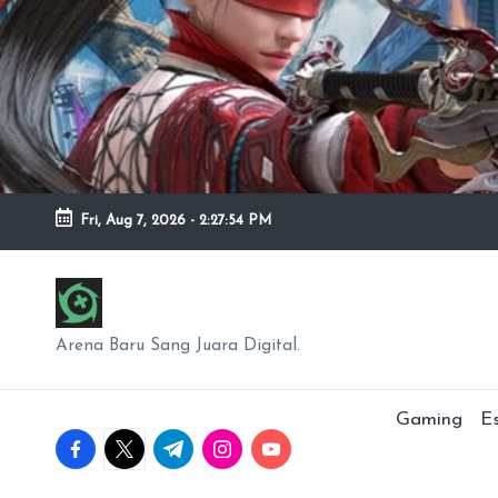
Skip
to
content
Fri, Aug 7, 2026
-
2:27:55 PM
S
e
Arena Baru Sang Juara Digital.
p
Gaming
E
u
facebook.com
twitter.com
t.me
instagram.com
youtube.com