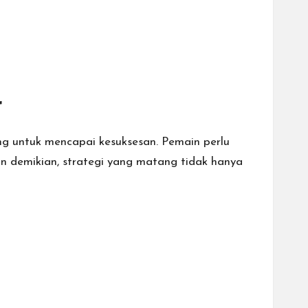
r
g untuk mencapai kesuksesan. Pemain perlu
 demikian, strategi yang matang tidak hanya