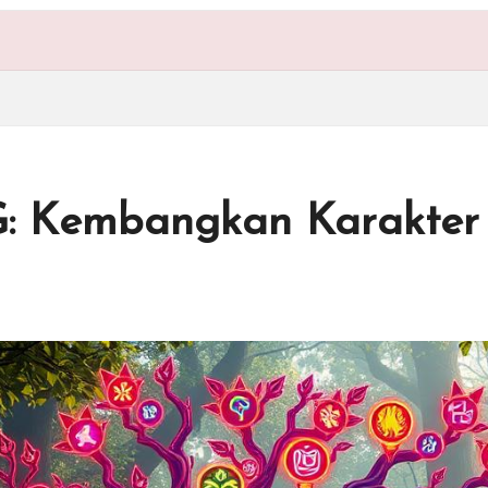
PG: Kembangkan Karakte