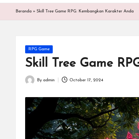
t
a
Beranda
»
Skill Tree Game RPG: Kembangkan Karakter Anda
r
G
Posted
RPG Game
a
in
Skill Tree Game R
m
e
By
admin
October 17, 2024
Posted
by
E
s
p
o