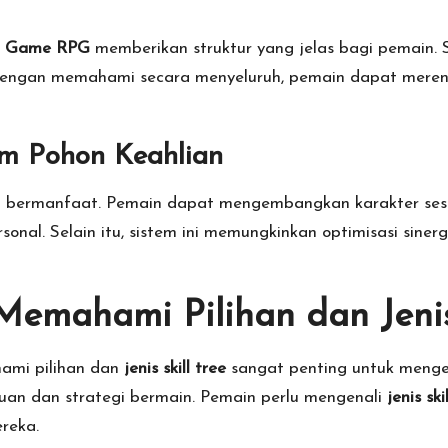
n Game RPG
memberikan struktur yang jelas bagi pemain. 
a. Dengan memahami secara menyeluruh, pemain dapat mere
m Pohon Keahlian
n bermanfaat. Pemain dapat mengembangkan karakter ses
al. Selain itu, sistem ini memungkinkan optimisasi sinerg
 Memahami Pilihan dan Jeni
mi pilihan dan
jenis skill tree
sangat penting untuk menge
an dan strategi bermain. Pemain perlu mengenali
jenis ski
ereka.