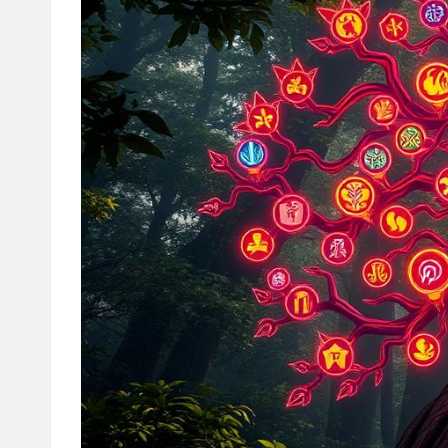
rt
T
e
r
b
a
ik
d
e
n