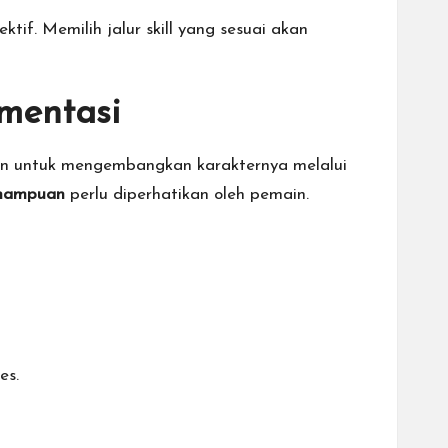
f. Memilih jalur skill yang sesuai akan
mentasi
n untuk mengembangkan karakternya melalui
emampuan
perlu diperhatikan oleh pemain.
es.