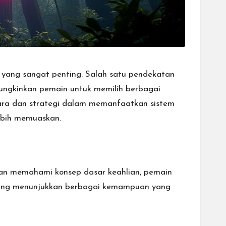
yang sangat penting. Salah satu pendekatan
ngkinkan pemain untuk memilih berbagai
cara dan strategi dalam memanfaatkan sistem
ebih memuaskan.
an memahami konsep dasar keahlian, pemain
 yang menunjukkan berbagai kemampuan yang