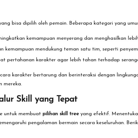
yang bisa dipilih oleh pemain. Beberapa kategori yang um
Meningkatkan kemampuan menyerang dan menghasilkan leb
tkan kemampuan mendukung teman satu tim, seperti penyem
uat pertahanan karakter agar lebih tahan terhadap serang
i cara karakter bertarung dan berinteraksi dengan lingkun
n mereka.
ur Skill yang Tepat
ree untuk membuat
pilihan skill tree
yang efektif. Menentukan
memengaruhi pengalaman bermain secara keseluruhan. Beri