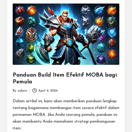
d
e
n
g
a
n
T
Panduan Build Item Efektif MOBA bagi
u
Pemula
r
By
admin
April 9, 2024
Posted
n
by
Dalam artikel ini, kami akan memberikan panduan lengkap
tentang bagaimana membangun item secara efektif dalam
a
permainan MOBA. Jika Anda seorang pemula, panduan ini
m
akan membantu Anda memahami strategi pembangunan
item…