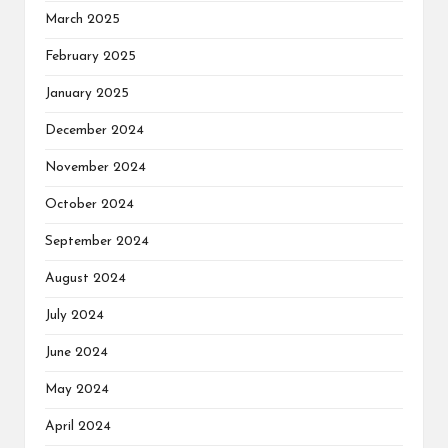
March 2025
February 2025
January 2025
December 2024
November 2024
October 2024
September 2024
August 2024
July 2024
June 2024
May 2024
April 2024