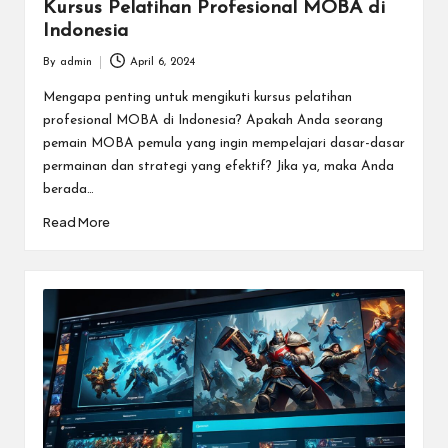
Kursus Pelatihan Profesional MOBA di
Indonesia
By
admin
April 6, 2024
Posted
by
Mengapa penting untuk mengikuti kursus pelatihan
profesional MOBA di Indonesia? Apakah Anda seorang
pemain MOBA pemula yang ingin mempelajari dasar-dasar
permainan dan strategi yang efektif? Jika ya, maka Anda
berada…
Read More