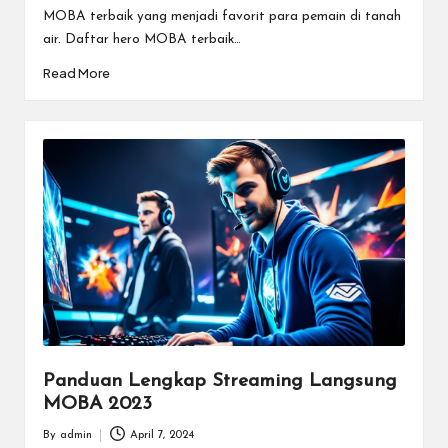
MOBA terbaik yang menjadi favorit para pemain di tanah
air. Daftar hero MOBA terbaik…
Read More
Panduan Lengkap Streaming Langsung
MOBA 2023
By
admin
April 7, 2024
Posted