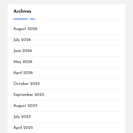
Archives
August 2026
July 2026
June 2026
May 2026
April 2026
October 2025
September 2025
August 2025
July 2025
April 2025