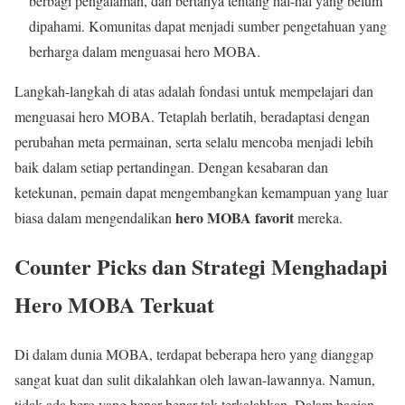
berbagi pengalaman, dan bertanya tentang hal-hal yang belum
dipahami. Komunitas dapat menjadi sumber pengetahuan yang
berharga dalam menguasai hero MOBA.
Langkah-langkah di atas adalah fondasi untuk mempelajari dan
menguasai hero MOBA. Tetaplah berlatih, beradaptasi dengan
perubahan meta permainan, serta selalu mencoba menjadi lebih
baik dalam setiap pertandingan. Dengan kesabaran dan
ketekunan, pemain dapat mengembangkan kemampuan yang luar
hero MOBA favorit
biasa dalam mengendalikan
mereka.
Counter Picks dan Strategi Menghadapi
Hero MOBA Terkuat
Di dalam dunia MOBA, terdapat beberapa hero yang dianggap
sangat kuat dan sulit dikalahkan oleh lawan-lawannya. Namun,
tidak ada hero yang benar-benar tak terkalahkan. Dalam bagian