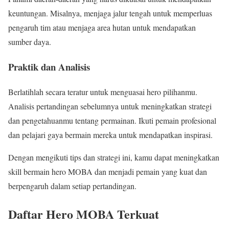
keuntungan. Misalnya, menjaga jalur tengah untuk memperluas
pengaruh tim atau menjaga area hutan untuk mendapatkan
sumber daya.
Praktik dan Analisis
Berlatihlah secara teratur untuk menguasai hero pilihanmu.
Analisis pertandingan sebelumnya untuk meningkatkan strategi
dan pengetahuanmu tentang permainan. Ikuti pemain profesional
dan pelajari gaya bermain mereka untuk mendapatkan inspirasi.
Dengan mengikuti tips dan strategi ini, kamu dapat meningkatkan
skill bermain hero MOBA dan menjadi pemain yang kuat dan
berpengaruh dalam setiap pertandingan.
Daftar Hero MOBA Terkuat