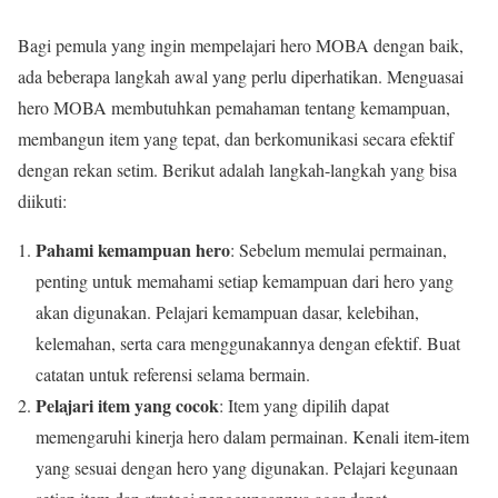
Bagi pemula yang ingin mempelajari hero MOBA dengan baik,
ada beberapa langkah awal yang perlu diperhatikan. Menguasai
hero MOBA membutuhkan pemahaman tentang kemampuan,
membangun item yang tepat, dan berkomunikasi secara efektif
dengan rekan setim. Berikut adalah langkah-langkah yang bisa
diikuti:
Pahami kemampuan hero
: Sebelum memulai permainan,
penting untuk memahami setiap kemampuan dari hero yang
akan digunakan. Pelajari kemampuan dasar, kelebihan,
kelemahan, serta cara menggunakannya dengan efektif. Buat
catatan untuk referensi selama bermain.
Pelajari item yang cocok
: Item yang dipilih dapat
memengaruhi kinerja hero dalam permainan. Kenali item-item
yang sesuai dengan hero yang digunakan. Pelajari kegunaan