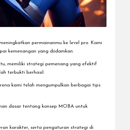
ningkatkan permainanmu ke level pro. Kami
pai kemenangan yang diidamkan.
u, memiliki strategi pemenang yang efektif
ah terbukti berhasil.
ena kami telah mengumpulkan berbagai tips
aman dasar tentang konsep MOBA untuk
n karakter, serta pengaturan strategi di