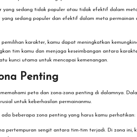
 yang sedang tidak populer atau tidak efektif dalam meta 
 yang sedang populer dan efektif dalam meta permainan 
 pemilihan karakter, kamu dapat meningkatkan kemungki
ngkan tim kamu dan menjaga keseimbangan antara karakter
satu kunci utama untuk mencapai kemenangan.
ona Penting
 memahami peta dan zona-zona penting di dalamnya. Da
krusial untuk keberhasilan permainanmu.
i, ada beberapa zona penting yang harus kamu perhatikan:
 pertempuran sengit antara tim-tim terjadi. Di zona ini,