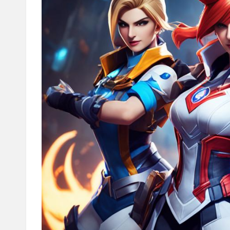
rt
T
e
r
b
a
ik
d
e
n