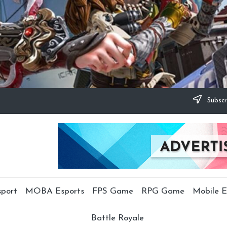
Subscr
sport
MOBA Esports
FPS Game
RPG Game
Mobile E
Battle Royale