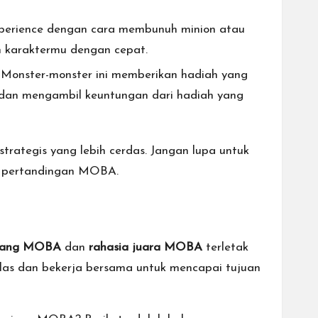
perience dengan cara membunuh minion atau
n karaktermu dengan cepat.
 Monster-monster ini memberikan hadiah yang
 dan mengambil keuntungan dari hadiah yang
ategis yang lebih cerdas. Jangan lupa untuk
n pertandingan MOBA.
enang MOBA
dan
rahasia juara MOBA
terletak
las dan bekerja bersama untuk mencapai tujuan