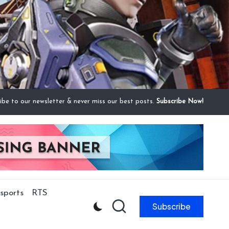
ibe to our newsletter & never miss our best posts.
Subscribe Now!
sports
RTS
Subscribe