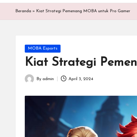
t
a
Beranda
»
Kiat Strategi Pemenang MOBA untuk Pro Gamer
r
G
Posted
MOBA Esports
a
in
Kiat Strategi Pem
m
e
By
admin
April 3, 2024
Posted
by
E
s
p
o