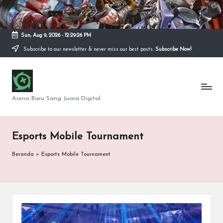
Skip
to
Sun, Aug 9, 2026
-
12:29:27 PM
content
Subscribe to our newsletter & never miss our best posts.
Subscribe Now!
S
e
Arena Baru Sang Juara Digital.
p
u
Esports Mobile Tournament
t
Beranda
»
Esports Mobile Tournament
a
r
G
a