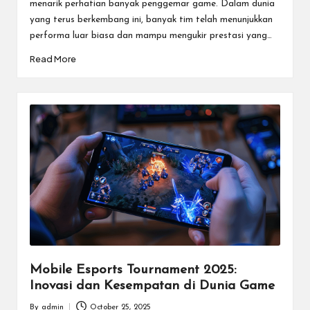
menarik perhatian banyak penggemar game. Dalam dunia
yang terus berkembang ini, banyak tim telah menunjukkan
performa luar biasa dan mampu mengukir prestasi yang…
Read More
Mobile Esports Tournament 2025:
Inovasi dan Kesempatan di Dunia Game
By
admin
October 25, 2025