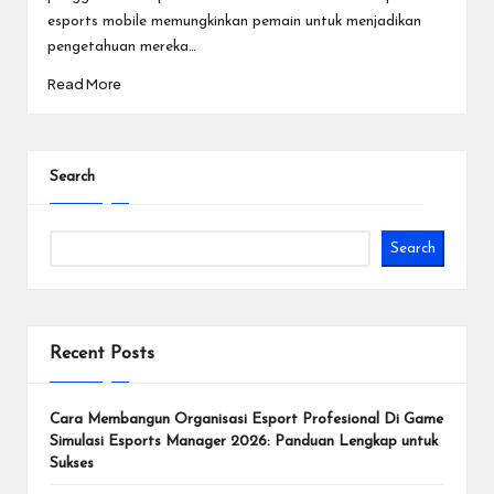
esports mobile memungkinkan pemain untuk menjadikan
pengetahuan mereka…
Read More
Search
Search
Recent Posts
Cara Membangun Organisasi Esport Profesional Di Game
Simulasi Esports Manager 2026: Panduan Lengkap untuk
Sukses