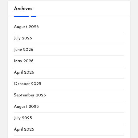
Archives
August 2026
July 2026
June 2026
May 2026
April 2026
October 2025
September 2025
August 2025
July 2025
April 2025