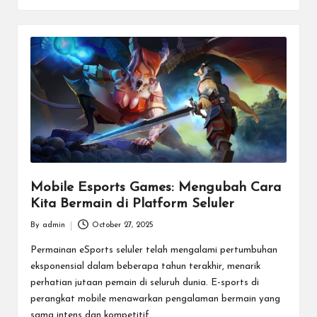
e
n
In
te
r
n
a
si
Mobile Esports Games: Mengubah Cara
o
Kita Bermain di Platform Seluler
n
By
admin
October 27, 2025
Posted
a
by
Permainan eSports seluler telah mengalami pertumbuhan
eksponensial dalam beberapa tahun terakhir, menarik
l.
perhatian jutaan pemain di seluruh dunia. E-sports di
perangkat mobile menawarkan pengalaman bermain yang
sama intens dan kompetitif…