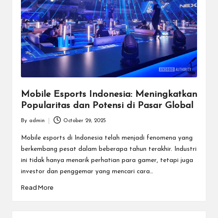
m
e
E
s
p
o
Mobile Esports Indonesia: Meningkatkan
Popularitas dan Potensi di Pasar Global
rt
By
admin
October 29, 2025
Posted
T
by
Mobile esports di Indonesia telah menjadi fenomena yang
e
berkembang pesat dalam beberapa tahun terakhir. Industri
r
ini tidak hanya menarik perhatian para gamer, tetapi juga
investor dan penggemar yang mencari cara…
b
Read More
ai
k