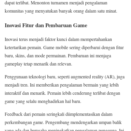
dapat terlibat. Menonton turnamen menjadi pengalaman
komunitas yang menyatukan banyak orang dalam satu minat.
Inovasi Fitur dan Pembaruan Game
Inovasi terus menjadi faktor kunci dalam mempertahankan
ketertarikan pemain. Game mobile sering diperbarui dengan fitur
baru, skins, dan mode permainan. Pembaruan ini menjaga
gameplay tetap menarik dan relevan.
Penggunaan teknologi baru, seperti augmented reality (AR), juga
menjadi tren. Ini memberikan pengalaman bermain yang lebih
interaktif dan menarik. Pemain lebih cenderung terlibat dengan
game yang selalu menghadirkan hal baru.
Feedback dari pemain seringkali diimplementasikan dalam
perkembangan game. Pengembang mendengarkan umpan balik
yang ada dan berusaha meningkatkan pengalaman pengguna. Ini