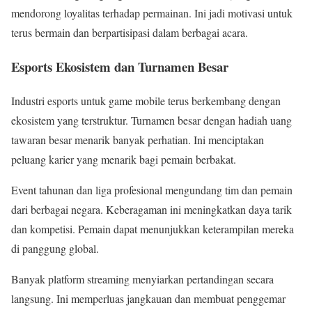
mendorong loyalitas terhadap permainan. Ini jadi motivasi untuk
terus bermain dan berpartisipasi dalam berbagai acara.
Esports Ekosistem dan Turnamen Besar
Industri esports untuk game mobile terus berkembang dengan
ekosistem yang terstruktur. Turnamen besar dengan hadiah uang
tawaran besar menarik banyak perhatian. Ini menciptakan
peluang karier yang menarik bagi pemain berbakat.
Event tahunan dan liga profesional mengundang tim dan pemain
dari berbagai negara. Keberagaman ini meningkatkan daya tarik
dan kompetisi. Pemain dapat menunjukkan keterampilan mereka
di panggung global.
Banyak platform streaming menyiarkan pertandingan secara
langsung. Ini memperluas jangkauan dan membuat penggemar