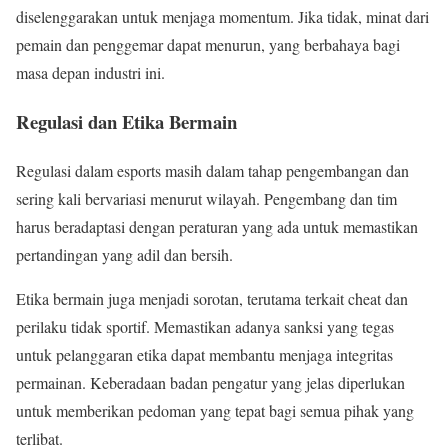
diselenggarakan untuk menjaga momentum. Jika tidak, minat dari
pemain dan penggemar dapat menurun, yang berbahaya bagi
masa depan industri ini.
Regulasi dan Etika Bermain
Regulasi dalam esports masih dalam tahap pengembangan dan
sering kali bervariasi menurut wilayah. Pengembang dan tim
harus beradaptasi dengan peraturan yang ada untuk memastikan
pertandingan yang adil dan bersih.
Etika bermain juga menjadi sorotan, terutama terkait cheat dan
perilaku tidak sportif. Memastikan adanya sanksi yang tegas
untuk pelanggaran etika dapat membantu menjaga integritas
permainan. Keberadaan badan pengatur yang jelas diperlukan
untuk memberikan pedoman yang tepat bagi semua pihak yang
terlibat.