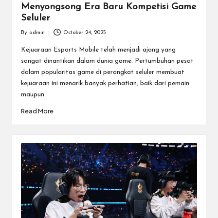
Menyongsong Era Baru Kompetisi Game
Seluler
By
admin
October 24, 2025
Posted
by
Kejuaraan Esports Mobile telah menjadi ajang yang
sangat dinantikan dalam dunia game. Pertumbuhan pesat
dalam popularitas game di perangkat seluler membuat
kejuaraan ini menarik banyak perhatian, baik dari pemain
maupun…
Read More