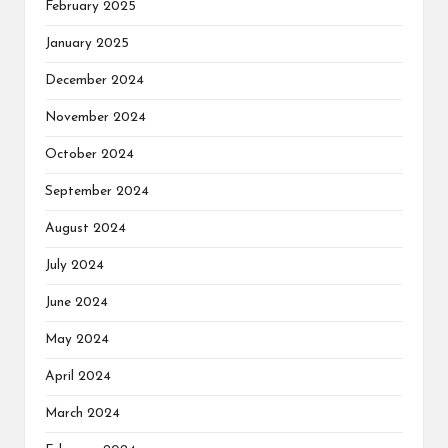
February 2025
January 2025
December 2024
November 2024
October 2024
September 2024
August 2024
July 2024
June 2024
May 2024
April 2024
March 2024