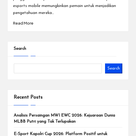
esports mobile memungkinkan pemain untuk menjadikan
pengetahuan mereka…
Read More
Search
Search
Recent Posts
Analisis Persaingan MWI EWC 2026: Kejuaraan Dunia
MLBB Putri yang Tak Terlupakan
E-Sport Kapolri Cup 2026: Platform Positif untuk