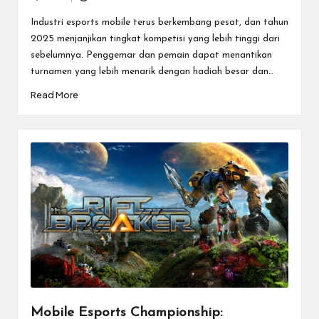
Posted
by
Industri esports mobile terus berkembang pesat, dan tahun
2025 menjanjikan tingkat kompetisi yang lebih tinggi dari
sebelumnya. Penggemar dan pemain dapat menantikan
turnamen yang lebih menarik dengan hadiah besar dan…
Read More
Mobile Esports Championship: