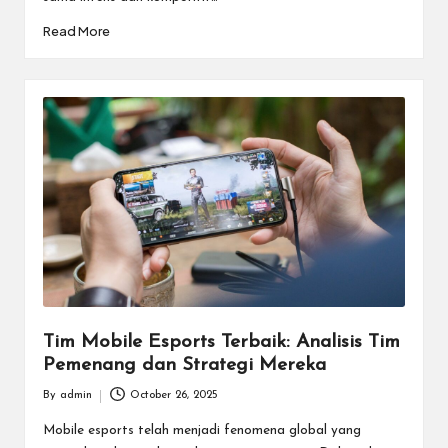
Read More
Tim Mobile Esports Terbaik: Analisis Tim
Pemenang dan Strategi Mereka
By
admin
October 26, 2025
Posted
by
Mobile esports telah menjadi fenomena global yang