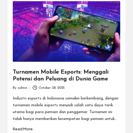
d
e
n
g
a
n
T
Turnamen Mobile Esports: Menggali
Potensi dan Peluang di Dunia Game
u
By
admin
October 28, 2025
r
Posted
by
Industri esports di Indonesia semakin berkembang, dengan
n
turnamen mobile esports menjadi salah satu daya tarik
a
utama bagi para pemain dan penggemar. Turnamen ini
tidak hanya memberikan kesempatan bagi pemain untuk…
m
Read More