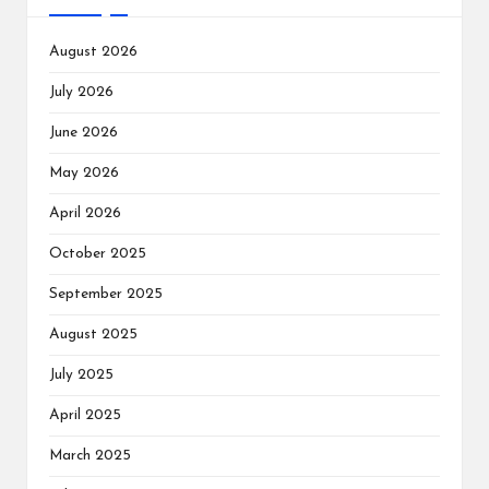
August 2026
July 2026
June 2026
May 2026
April 2026
October 2025
September 2025
August 2025
July 2025
April 2025
March 2025