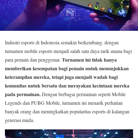
Industri esports di Indonesia semakin berkembang, dengan
turnamen mobile esports menjadi salah satu daya tarik utama bagi
Turnamen ini tidak hanya
para pemain dan penggemar.
memberikan kesempatan bagi pemain untuk menunjukkan
keterampilan mereka, tetapi juga menjadi wadah bagi
komunitas untuk bersatu dan merayakan kecintaan mereka
pada permainan.
Dengan berbagai permainan seperti Mobile
Legends dan PUBG Mobile, turnamen ini menarik perhatian
banyak orang dan meningkatkan popularitas esports di kalangan
generasi muda.