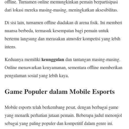
offline. Turnamen online memungkinkan pemain berpartisipasi
dari lokasi mereka masing-masing, meningkatkan aksesibilitas.
Di sisi lain, turnamen offline diadakan di arena fisik. Ini memberi
nuansa berbeda, termasuk kesempatan bagi pemain untuk
bertemu langsung dan merasakan atmosfer kompetisi yang lebih
intens.
keunggulan
Keduanya memiliki
dan tantangan masing-masing.
Online menawarkan kenyamanan, sementara offline memberikan
pengalaman sosial yang lebih kaya.
Game Populer dalam Mobile Esports
Mobile esports telah berkembang pesat, dengan berbagai game
yang menarik perhatian jutaan pemain. Beberapa judul menonjol
sebagai yang paling populer dan kompetitif dalam genre ini.