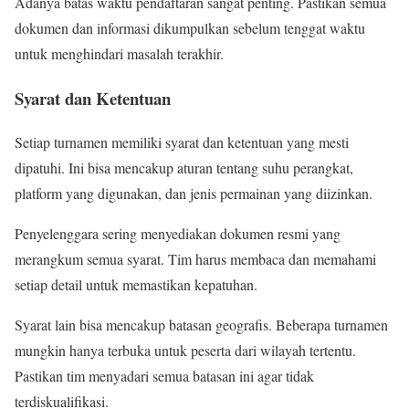
Adanya batas waktu pendaftaran sangat penting. Pastikan semua
dokumen dan informasi dikumpulkan sebelum tenggat waktu
untuk menghindari masalah terakhir.
Syarat dan Ketentuan
Setiap turnamen memiliki syarat dan ketentuan yang mesti
dipatuhi. Ini bisa mencakup aturan tentang suhu perangkat,
platform yang digunakan, dan jenis permainan yang diizinkan.
Penyelenggara sering menyediakan dokumen resmi yang
merangkum semua syarat. Tim harus membaca dan memahami
setiap detail untuk memastikan kepatuhan.
Syarat lain bisa mencakup batasan geografis. Beberapa turnamen
mungkin hanya terbuka untuk peserta dari wilayah tertentu.
Pastikan tim menyadari semua batasan ini agar tidak
terdiskualifikasi.