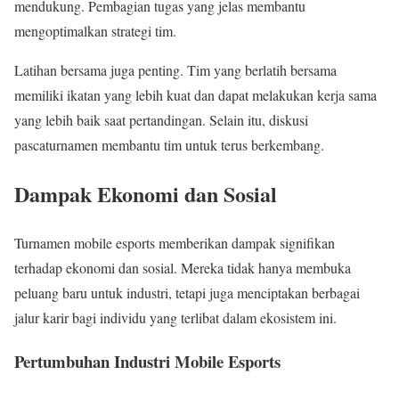
mendukung. Pembagian tugas yang jelas membantu
mengoptimalkan strategi tim.
Latihan bersama juga penting. Tim yang berlatih bersama
memiliki ikatan yang lebih kuat dan dapat melakukan kerja sama
yang lebih baik saat pertandingan. Selain itu, diskusi
pascaturnamen membantu tim untuk terus berkembang.
Dampak Ekonomi dan Sosial
Turnamen mobile esports memberikan dampak signifikan
terhadap ekonomi dan sosial. Mereka tidak hanya membuka
peluang baru untuk industri, tetapi juga menciptakan berbagai
jalur karir bagi individu yang terlibat dalam ekosistem ini.
Pertumbuhan Industri Mobile Esports