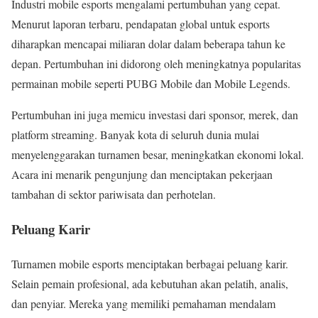
Industri mobile esports mengalami pertumbuhan yang cepat.
Menurut laporan terbaru, pendapatan global untuk esports
diharapkan mencapai miliaran dolar dalam beberapa tahun ke
depan. Pertumbuhan ini didorong oleh meningkatnya popularitas
permainan mobile seperti PUBG Mobile dan Mobile Legends.
Pertumbuhan ini juga memicu investasi dari sponsor, merek, dan
platform streaming. Banyak kota di seluruh dunia mulai
menyelenggarakan turnamen besar, meningkatkan ekonomi lokal.
Acara ini menarik pengunjung dan menciptakan pekerjaan
tambahan di sektor pariwisata dan perhotelan.
Peluang Karir
Turnamen mobile esports menciptakan berbagai peluang karir.
Selain pemain profesional, ada kebutuhan akan pelatih, analis,
dan penyiar. Mereka yang memiliki pemahaman mendalam