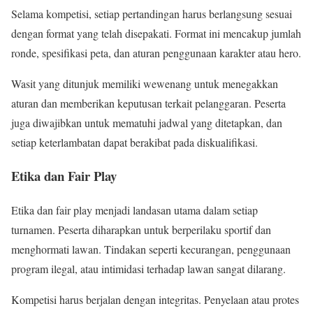
Selama kompetisi, setiap pertandingan harus berlangsung sesuai
dengan format yang telah disepakati. Format ini mencakup jumlah
ronde, spesifikasi peta, dan aturan penggunaan karakter atau hero.
Wasit yang ditunjuk memiliki wewenang untuk menegakkan
aturan dan memberikan keputusan terkait pelanggaran. Peserta
juga diwajibkan untuk mematuhi jadwal yang ditetapkan, dan
setiap keterlambatan dapat berakibat pada diskualifikasi.
Etika dan Fair Play
Etika dan fair play menjadi landasan utama dalam setiap
turnamen. Peserta diharapkan untuk berperilaku sportif dan
menghormati lawan. Tindakan seperti kecurangan, penggunaan
program ilegal, atau intimidasi terhadap lawan sangat dilarang.
Kompetisi harus berjalan dengan integritas. Penyelaan atau protes