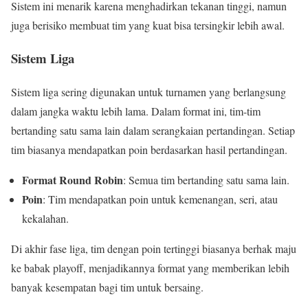
Sistem ini menarik karena menghadirkan tekanan tinggi, namun
juga berisiko membuat tim yang kuat bisa tersingkir lebih awal.
Sistem Liga
Sistem liga sering digunakan untuk turnamen yang berlangsung
dalam jangka waktu lebih lama. Dalam format ini, tim-tim
bertanding satu sama lain dalam serangkaian pertandingan. Setiap
tim biasanya mendapatkan poin berdasarkan hasil pertandingan.
Format Round Robin
: Semua tim bertanding satu sama lain.
Poin
: Tim mendapatkan poin untuk kemenangan, seri, atau
kekalahan.
Di akhir fase liga, tim dengan poin tertinggi biasanya berhak maju
ke babak playoff, menjadikannya format yang memberikan lebih
banyak kesempatan bagi tim untuk bersaing.