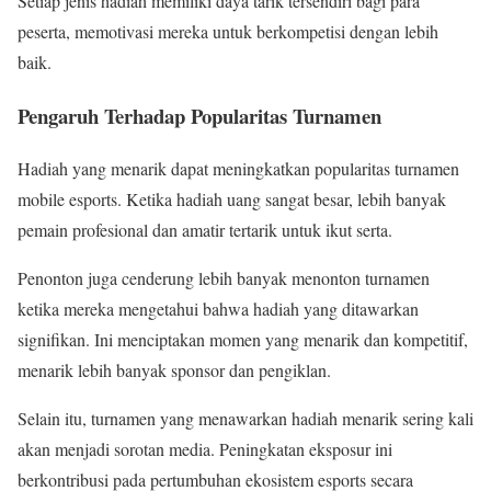
Setiap jenis hadiah memiliki daya tarik tersendiri bagi para
peserta, memotivasi mereka untuk berkompetisi dengan lebih
baik.
Pengaruh Terhadap Popularitas Turnamen
Hadiah yang menarik dapat meningkatkan popularitas turnamen
mobile esports. Ketika hadiah uang sangat besar, lebih banyak
pemain profesional dan amatir tertarik untuk ikut serta.
Penonton juga cenderung lebih banyak menonton turnamen
ketika mereka mengetahui bahwa hadiah yang ditawarkan
signifikan. Ini menciptakan momen yang menarik dan kompetitif,
menarik lebih banyak sponsor dan pengiklan.
Selain itu, turnamen yang menawarkan hadiah menarik sering kali
akan menjadi sorotan media. Peningkatan eksposur ini
berkontribusi pada pertumbuhan ekosistem esports secara