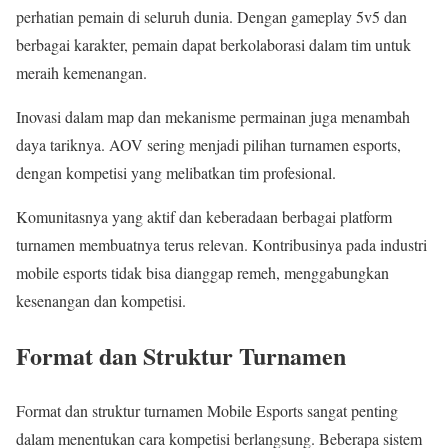
perhatian pemain di seluruh dunia. Dengan gameplay 5v5 dan
berbagai karakter, pemain dapat berkolaborasi dalam tim untuk
meraih kemenangan.
Inovasi dalam map dan mekanisme permainan juga menambah
daya tariknya. AOV sering menjadi pilihan turnamen esports,
dengan kompetisi yang melibatkan tim profesional.
Komunitasnya yang aktif dan keberadaan berbagai platform
turnamen membuatnya terus relevan. Kontribusinya pada industri
mobile esports tidak bisa dianggap remeh, menggabungkan
kesenangan dan kompetisi.
Format dan Struktur Turnamen
Format dan struktur turnamen Mobile Esports sangat penting
dalam menentukan cara kompetisi berlangsung. Beberapa sistem