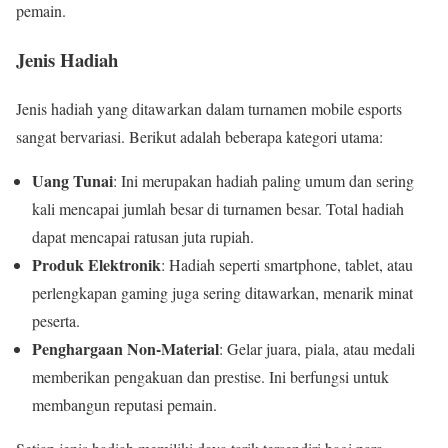
pemain.
Jenis Hadiah
Jenis hadiah yang ditawarkan dalam turnamen mobile esports
sangat bervariasi. Berikut adalah beberapa kategori utama:
Uang Tunai
: Ini merupakan hadiah paling umum dan sering
kali mencapai jumlah besar di turnamen besar. Total hadiah
dapat mencapai ratusan juta rupiah.
Produk Elektronik
: Hadiah seperti smartphone, tablet, atau
perlengkapan gaming juga sering ditawarkan, menarik minat
peserta.
Penghargaan Non-Material
: Gelar juara, piala, atau medali
memberikan pengakuan dan prestise. Ini berfungsi untuk
membangun reputasi pemain.