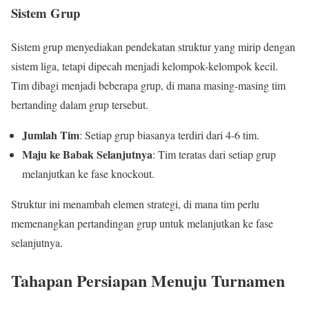
Sistem Grup
Sistem grup menyediakan pendekatan struktur yang mirip dengan
sistem liga, tetapi dipecah menjadi kelompok-kelompok kecil.
Tim dibagi menjadi beberapa grup, di mana masing-masing tim
bertanding dalam grup tersebut.
Jumlah Tim
: Setiap grup biasanya terdiri dari 4-6 tim.
Maju ke Babak Selanjutnya
: Tim teratas dari setiap grup
melanjutkan ke fase knockout.
Struktur ini menambah elemen strategi, di mana tim perlu
memenangkan pertandingan grup untuk melanjutkan ke fase
selanjutnya.
Tahapan Persiapan Menuju Turnamen