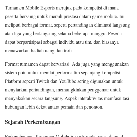
Turnamen Mobile Esports merujuk pada kompetisi di mana
peserta bersaing untuk meraih prestasi dalam game mobile. Ini
meliputi berbagai format, seperti pertandingan eliminasi langsung
atau liga yang berlangsung selama beberapa minggu. Peserta
dapat berpartisipasi sebagai individu atau tim, dan biasanya
menawarkan hadiah uang dan trofi.
Format turnamen dapat bervariasi. Ada juga yang menggunakan
sistem poin untuk menilai performa tim sepanjang kompetisi.
Platform seperti Twitch dan YouTube sering digunakan untuk
menyiarkan pertandingan, memungkinkan penggemar untuk
menyaksikan secara langsung. Aspek interaktivitas memfasilitasi
hubungan lebih dekat antara pemain dan penonton.
Sejarah Perkembangan
Perkembangan Turnamen Mobile Esports mulai pesat di awal