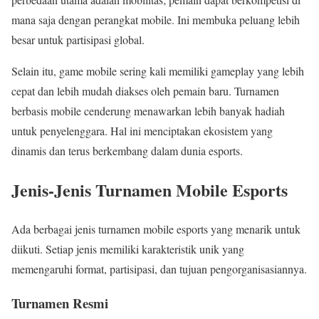
mana saja dengan perangkat mobile. Ini membuka peluang lebih
besar untuk partisipasi global.
Selain itu, game mobile sering kali memiliki gameplay yang lebih
cepat dan lebih mudah diakses oleh pemain baru. Turnamen
berbasis mobile cenderung menawarkan lebih banyak hadiah
untuk penyelenggara. Hal ini menciptakan ekosistem yang
dinamis dan terus berkembang dalam dunia esports.
Jenis-Jenis Turnamen Mobile Esports
Ada berbagai jenis turnamen mobile esports yang menarik untuk
diikuti. Setiap jenis memiliki karakteristik unik yang
memengaruhi format, partisipasi, dan tujuan pengorganisasiannya.
Turnamen Resmi