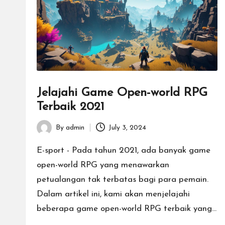
g
a
n
T
Jelajahi Game Open-world RPG
u
Terbaik 2021
r
By
admin
July 3, 2024
Posted
n
by
E-sport - Pada tahun 2021, ada banyak game
a
open-world RPG yang menawarkan
petualangan tak terbatas bagi para pemain.
m
Dalam artikel ini, kami akan menjelajahi
e
beberapa game open-world RPG terbaik yang…