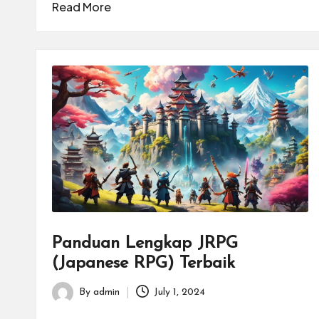
Read More
n
I
n
t
e
r
n
a
Panduan Lengkap JRPG
si
(Japanese RPG) Terbaik
o
By
admin
July 1, 2024
Posted
by