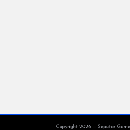
Copyright 2026 — Seputar Game Es