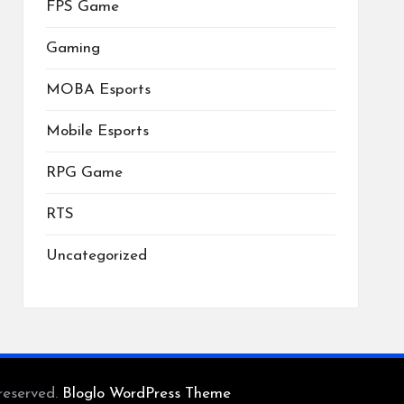
FPS Game
Gaming
MOBA Esports
Mobile Esports
RPG Game
RTS
Uncategorized
reserved.
Bloglo WordPress Theme