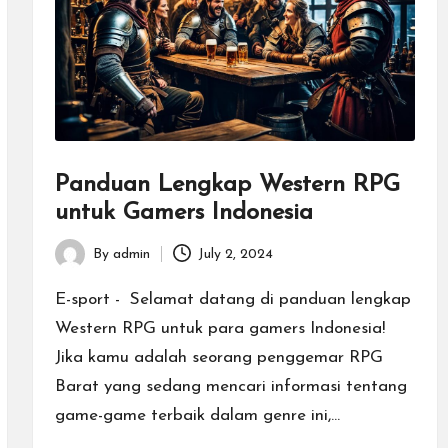
Panduan Lengkap Western RPG
untuk Gamers Indonesia
By
admin
July 2, 2024
Posted
by
E-sport - Selamat datang di panduan lengkap
Western RPG untuk para gamers Indonesia!
Jika kamu adalah seorang penggemar RPG
Barat yang sedang mencari informasi tentang
game-game terbaik dalam genre ini,…