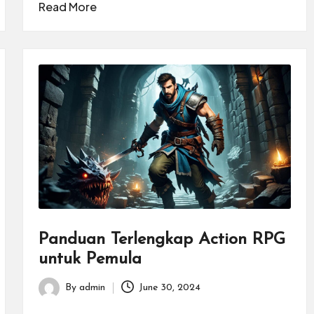
Read More
Panduan Terlengkap Action RPG
untuk Pemula
By
admin
June 30, 2024
Posted
by