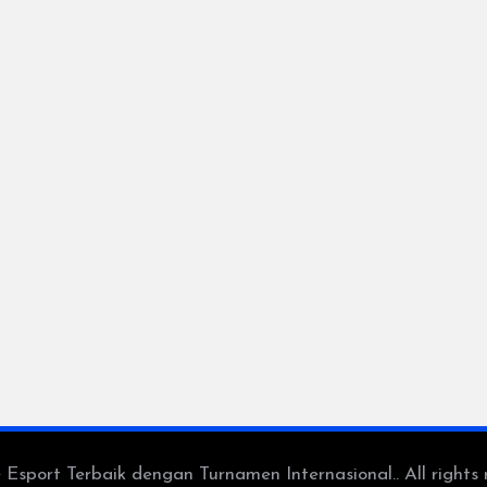
port Terbaik dengan Turnamen Internasional.. All rights 