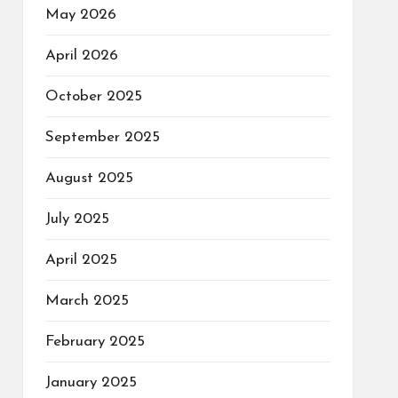
May 2026
April 2026
October 2025
September 2025
August 2025
July 2025
April 2025
March 2025
February 2025
January 2025