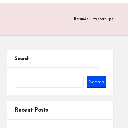
Beranda
»
western rpg
Search
Search
Recent Posts