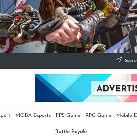
Subscr
sport
MOBA Esports
FPS Game
RPG Game
Mobile E
Battle Royale