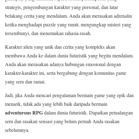
strategis, pengembangan karakter yang personal, dan latar
belakang cerita yang mendalam. Anda akan merasakan adrenalin
ketika menghadapi puzzle yang rumit, mengungkap misteri yang
tersembunyi, dan menemukan rahasia-rasah.
Karakter alien yang unik dan cerita yang kompleks akan
membawa Anda ke dalam dunia futuristik yang begitu mendalam.
Anda akan merasakan adanya hubungan emosional dengan
karakter-karakter ini, serta bergabung dengan komunitas game
yang seru dan ramai.
Jadi, jika Anda mencari pengalaman bermain game yang epik dan
menarik, tidak ada yang lebih baik daripada bermain
adventurous RPG
dalam dunia futuristik. Dapatkan petualangan
seru dan rasakan sensasi yang belum pernah Anda rasakan
sebelumnya.