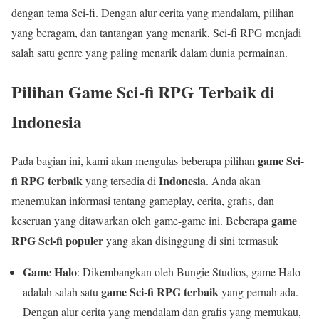
dengan tema Sci-fi. Dengan alur cerita yang mendalam, pilihan
yang beragam, dan tantangan yang menarik, Sci-fi RPG menjadi
salah satu genre yang paling menarik dalam dunia permainan.
Pilihan Game Sci-fi RPG Terbaik di
Indonesia
game Sci-
Pada bagian ini, kami akan mengulas beberapa pilihan
fi RPG terbaik
Indonesia
yang tersedia di
. Anda akan
menemukan informasi tentang gameplay, cerita, grafis, dan
game
keseruan yang ditawarkan oleh game-game ini. Beberapa
RPG Sci-fi populer
yang akan disinggung di sini termasuk
Game Halo
: Dikembangkan oleh Bungie Studios, game Halo
game Sci-fi RPG terbaik
adalah salah satu
yang pernah ada.
Dengan alur cerita yang mendalam dan grafis yang memukau,