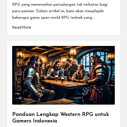
RPG yang menawarkan petualangan tak terbatas bagi
para pemain. Dalam artikel ini, kami akan menjelajahi
beberapa game open-world RPG terbaik yang…
Read More
Panduan Lengkap Western RPG untuk
Gamers Indonesia