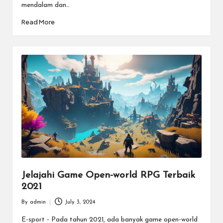
e
mendalam dan…
n
Read More
In
te
r
n
a
si
o
n
a
Jelajahi Game Open-world RPG Terbaik
2021
l.
By
admin
July 3, 2024
Posted
by
E-sport - Pada tahun 2021, ada banyak game open-world