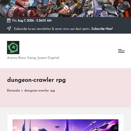
Skip
to
Fri, Aug 7, 2026
-
5:39:04 AM
content
Subscribe to our newsletter & never miss our best posts.
Subscribe Now!
S
e
Arena Baru Sang Juara Digital.
p
u
dungeon-crawler rpg
t
Beranda
»
dungeon-crawler rpg
a
r
G
a