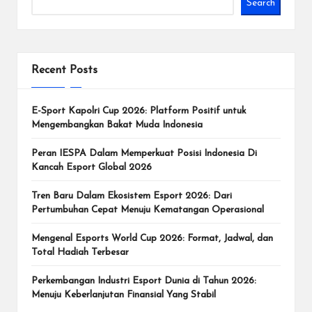
Search
Recent Posts
E-Sport Kapolri Cup 2026: Platform Positif untuk
Mengembangkan Bakat Muda Indonesia
Peran IESPA Dalam Memperkuat Posisi Indonesia Di
Kancah Esport Global 2026
Tren Baru Dalam Ekosistem Esport 2026: Dari
Pertumbuhan Cepat Menuju Kematangan Operasional
Mengenal Esports World Cup 2026: Format, Jadwal, dan
Total Hadiah Terbesar
Perkembangan Industri Esport Dunia di Tahun 2026:
Menuju Keberlanjutan Finansial Yang Stabil