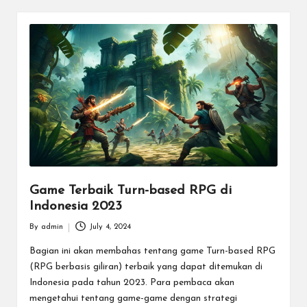
d
e
n
g
a
n
T
u
Game Terbaik Turn-based RPG di
Indonesia 2023
r
By
admin
July 4, 2024
n
Posted
by
Bagian ini akan membahas tentang game Turn-based RPG
a
(RPG berbasis giliran) terbaik yang dapat ditemukan di
m
Indonesia pada tahun 2023. Para pembaca akan
mengetahui tentang game-game dengan strategi