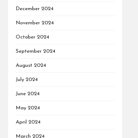
December 2024
November 2024
October 2024
September 2024
August 2024
July 2024
June 2024
May 2024
April 2024
March 2024