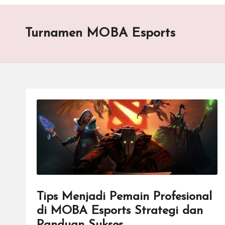
t
a
Turnamen MOBA Esports
r
G
a
m
e
E
s
p
Tips Menjadi Pemain Profesional
di MOBA Esports Strategi dan
o
Panduan Sukses