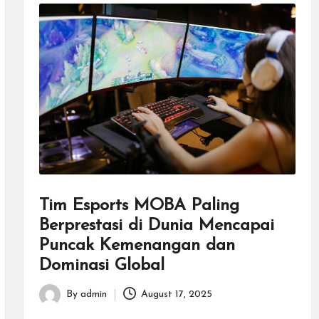
Tim Esports MOBA Paling
Berprestasi di Dunia Mencapai
Puncak Kemenangan dan
Dominasi Global
By
admin
August 17, 2025
Posted