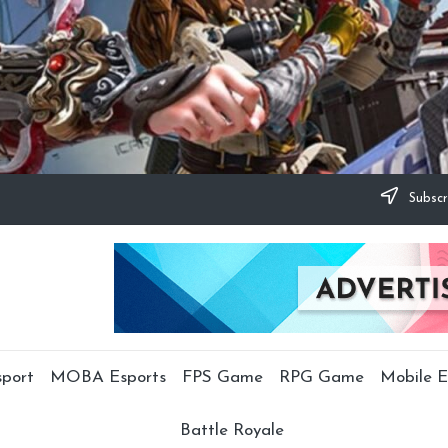
Subscr
sport
MOBA Esports
FPS Game
RPG Game
Mobile E
Battle Royale