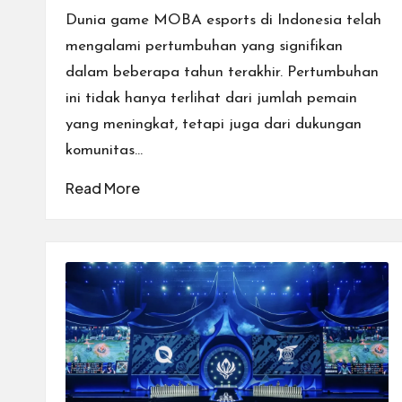
n
by
Dunia game MOBA esports di Indonesia telah
a
mengalami pertumbuhan yang signifikan
dalam beberapa tahun terakhir. Pertumbuhan
l.
ini tidak hanya terlihat dari jumlah pemain
yang meningkat, tetapi juga dari dukungan
komunitas…
Read More