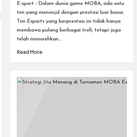
by
E-sport - Dalam dunia game MOBA, ada satu
tim yang menonjol dengan prestasi luar biasa.
Tim Esports yang berprestasi ini tidak hanya
membawa pulang berbagai trofi, tetapi juga
telah menorehkan…
Read More