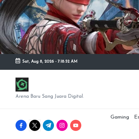
Skip
to
content
Sat, Aug 8, 2026
-
7:18:53 AM
S
e
Arena Baru Sang Juara Digital.
p
Gaming
E
u
facebook.com
twitter.com
t.me
instagram.com
youtube.com