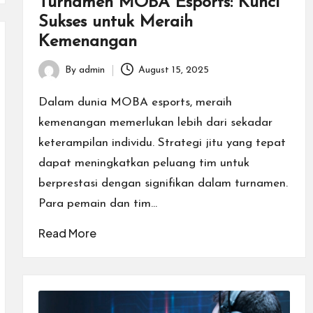
Turnamen MOBA Esports: Kunci
Sukses untuk Meraih
Kemenangan
By
admin
August 15, 2025
Posted
by
Dalam dunia MOBA esports, meraih
kemenangan memerlukan lebih dari sekadar
keterampilan individu. Strategi jitu yang tepat
dapat meningkatkan peluang tim untuk
berprestasi dengan signifikan dalam turnamen.
Para pemain dan tim…
Read More