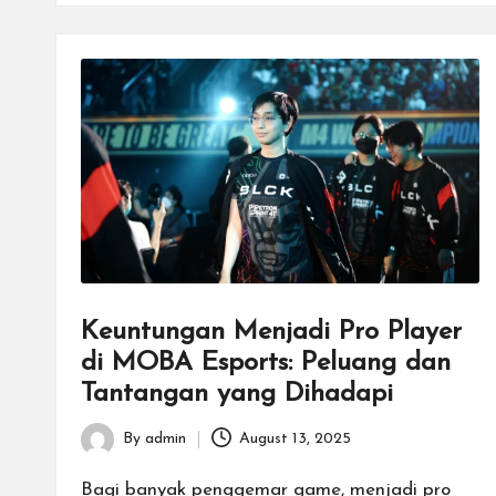
Keuntungan Menjadi Pro Player
di MOBA Esports: Peluang dan
Tantangan yang Dihadapi
By
admin
August 13, 2025
Posted
by
Bagi banyak penggemar game, menjadi pro