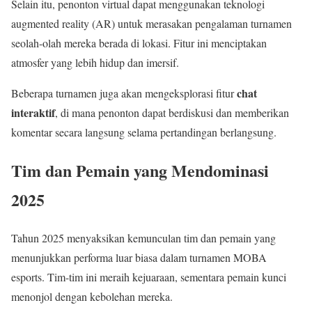
Selain itu, penonton virtual dapat menggunakan teknologi
augmented reality (AR) untuk merasakan pengalaman turnamen
seolah-olah mereka berada di lokasi. Fitur ini menciptakan
atmosfer yang lebih hidup dan imersif.
chat
Beberapa turnamen juga akan mengeksplorasi fitur
interaktif
, di mana penonton dapat berdiskusi dan memberikan
komentar secara langsung selama pertandingan berlangsung.
Tim dan Pemain yang Mendominasi
2025
Tahun 2025 menyaksikan kemunculan tim dan pemain yang
menunjukkan performa luar biasa dalam turnamen MOBA
esports. Tim-tim ini meraih kejuaraan, sementara pemain kunci
menonjol dengan kebolehan mereka.