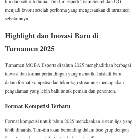
tim dari seluruh dunia. Tim-tim seperti Team Secret dan OG
menjadi favorit setelah performa yang mengesankan di turnamen
sebelumnya.
Highlight dan Inovasi Baru di
Turnamen 2025
Turnamen MOBA Esports di tahun 2025 menghadirkan berbagai
inovasi dan format pertandingan yang menarik. Inisiatif baru
dalam format kompetisi dan teknologi streaming menciptakan
pengalaman yang lebih baik untuk pemain dan penonton.
Format Kompetisi Terbaru
Format kompetisi untuk tahun 2025 menekankan sistem liga yang
lebih dinamis. Tim-tim akan bertanding dalam fase grup dengan