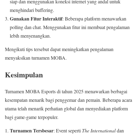
siap dan menggunakan koneksi internet yang andal untuk
menghindari buffering.
Gunakan Fitur Interaktif
: Beberapa platform menawarkan
polling dan chat. Menggunakan fitur ini membuat pengalaman
lebih menyenangkan.
Mengikuti tips tersebut dapat meningkatkan pengalaman
menyaksikan turnamen MOBA.
Kesimpulan
Turnamen MOBA Esports di tahun 2025 menawarkan berbagai
kesempatan menarik bagi penggemar dan pemain. Beberapa acara
utama telah menarik perhatian global dan menyediakan platform
bagi game-game terpopuler.
Turnamen Tersbesar
: Event seperti
The International
dan