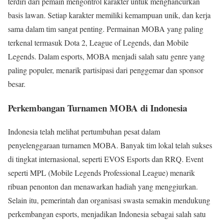
terdiri dari pemain mengontrol karakter untuk menghancurkan
basis lawan. Setiap karakter memiliki kemampuan unik, dan kerja
sama dalam tim sangat penting. Permainan MOBA yang paling
terkenal termasuk Dota 2, League of Legends, dan Mobile
Legends. Dalam esports, MOBA menjadi salah satu genre yang
paling populer, menarik partisipasi dari penggemar dan sponsor
besar.
Perkembangan Turnamen MOBA di Indonesia
Indonesia telah melihat pertumbuhan pesat dalam
penyelenggaraan turnamen MOBA. Banyak tim lokal telah sukses
di tingkat internasional, seperti EVOS Esports dan RRQ. Event
seperti MPL (Mobile Legends Professional League) menarik
ribuan penonton dan menawarkan hadiah yang menggiurkan.
Selain itu, pemerintah dan organisasi swasta semakin mendukung
perkembangan esports, menjadikan Indonesia sebagai salah satu