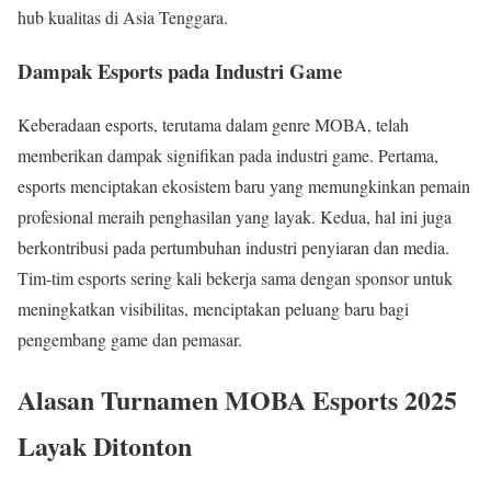
hub kualitas di Asia Tenggara.
Dampak Esports pada Industri Game
Keberadaan esports, terutama dalam genre MOBA, telah
memberikan dampak signifikan pada industri game. Pertama,
esports menciptakan ekosistem baru yang memungkinkan pemain
profesional meraih penghasilan yang layak. Kedua, hal ini juga
berkontribusi pada pertumbuhan industri penyiaran dan media.
Tim-tim esports sering kali bekerja sama dengan sponsor untuk
meningkatkan visibilitas, menciptakan peluang baru bagi
pengembang game dan pemasar.
Alasan Turnamen MOBA Esports 2025
Layak Ditonton