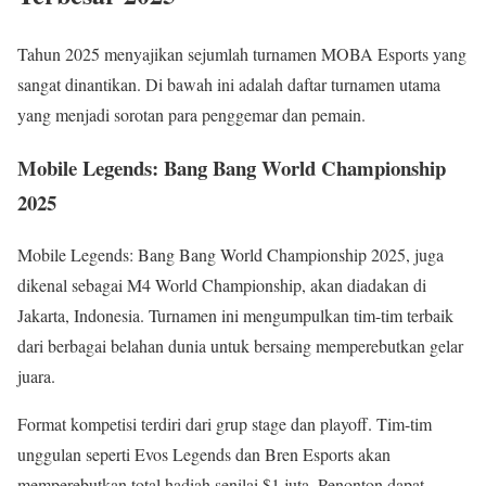
Tahun 2025 menyajikan sejumlah turnamen MOBA Esports yang
sangat dinantikan. Di bawah ini adalah daftar turnamen utama
yang menjadi sorotan para penggemar dan pemain.
Mobile Legends: Bang Bang World Championship
2025
Mobile Legends: Bang Bang World Championship 2025, juga
dikenal sebagai M4 World Championship, akan diadakan di
Jakarta, Indonesia. Turnamen ini mengumpulkan tim-tim terbaik
dari berbagai belahan dunia untuk bersaing memperebutkan gelar
juara.
Format kompetisi terdiri dari grup stage dan playoff. Tim-tim
unggulan seperti Evos Legends dan Bren Esports akan
memperebutkan total hadiah senilai $1 juta. Penonton dapat