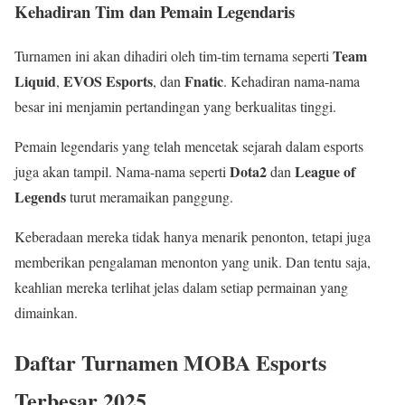
Kehadiran Tim dan Pemain Legendaris
Team
Turnamen ini akan dihadiri oleh tim-tim ternama seperti
Liquid
EVOS Esports
Fnatic
,
, dan
. Kehadiran nama-nama
besar ini menjamin pertandingan yang berkualitas tinggi.
Pemain legendaris yang telah mencetak sejarah dalam esports
Dota2
League of
juga akan tampil. Nama-nama seperti
dan
Legends
turut meramaikan panggung.
Keberadaan mereka tidak hanya menarik penonton, tetapi juga
memberikan pengalaman menonton yang unik. Dan tentu saja,
keahlian mereka terlihat jelas dalam setiap permainan yang
dimainkan.
Daftar Turnamen MOBA Esports
Terbesar 2025