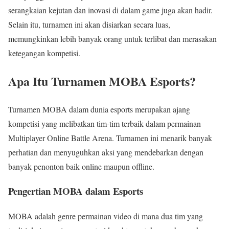
serangkaian kejutan dan inovasi di dalam game juga akan hadir.
Selain itu, turnamen ini akan disiarkan secara luas,
memungkinkan lebih banyak orang untuk terlibat dan merasakan
ketegangan kompetisi.
Apa Itu Turnamen MOBA Esports?
Turnamen MOBA dalam dunia esports merupakan ajang
kompetisi yang melibatkan tim-tim terbaik dalam permainan
Multiplayer Online Battle Arena. Turnamen ini menarik banyak
perhatian dan menyuguhkan aksi yang mendebarkan dengan
banyak penonton baik online maupun offline.
Pengertian MOBA dalam Esports
MOBA adalah genre permainan video di mana dua tim yang