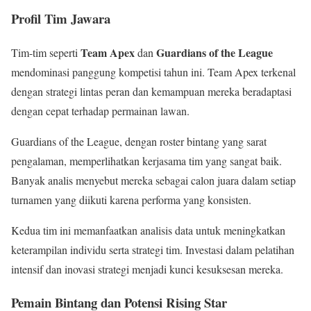
Profil Tim Jawara
Team Apex
Guardians of the League
Tim-tim seperti
dan
mendominasi panggung kompetisi tahun ini. Team Apex terkenal
dengan strategi lintas peran dan kemampuan mereka beradaptasi
dengan cepat terhadap permainan lawan.
Guardians of the League, dengan roster bintang yang sarat
pengalaman, memperlihatkan kerjasama tim yang sangat baik.
Banyak analis menyebut mereka sebagai calon juara dalam setiap
turnamen yang diikuti karena performa yang konsisten.
Kedua tim ini memanfaatkan analisis data untuk meningkatkan
keterampilan individu serta strategi tim. Investasi dalam pelatihan
intensif dan inovasi strategi menjadi kunci kesuksesan mereka.
Pemain Bintang dan Potensi Rising Star