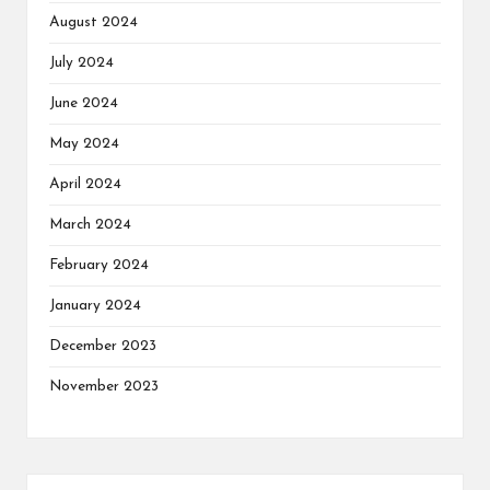
August 2024
July 2024
June 2024
May 2024
April 2024
March 2024
February 2024
January 2024
December 2023
November 2023