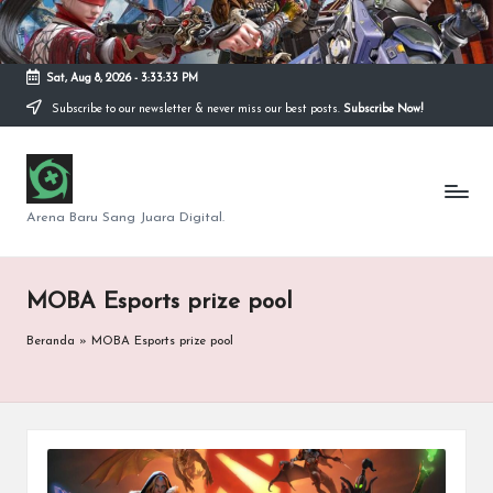
Skip
to
Sat, Aug 8, 2026
-
3:33:34 PM
content
Subscribe to our newsletter & never miss our best posts.
Subscribe Now!
S
e
Arena Baru Sang Juara Digital.
p
u
MOBA Esports prize pool
t
Beranda
»
MOBA Esports prize pool
a
r
G
a