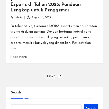
Esports di Tahun 2025: Panduan
Lengkap untuk Penggemar
By
admin
August 11, 2025
Posted
by
Di tahun 2025, turnamen MOBA esports menjadi sorotan
utama di dunia gaming. Dengan berbagai jadwal yang
padat dan tim-tim terbaik yang bersaing, penggemar
esports memiliki banyak yang dinantikan. Penjadwalan
dan…
Read More
Posts
1
2
3
4
NEXT
PAGE
pagination
Search
Search