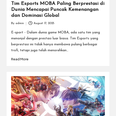
Tim Esports MOBA Paling Berprestasi di
Dunia Mencapai Puncak Kemenangan
dan Dominasi Global
By
admin
August 17, 2025
Posted
by
E-sport - Dalam dunia game MOBA, ada satu tim yang
menonjol dengan prestasi luar biasa. Tim Esports yang
berprestasi ini tidak hanya membawa pulang berbagai
trofi, tetapi juga telah menorehkan…
Read More