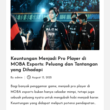
Keuntungan Menjadi Pro Player di
MOBA Esports: Peluang dan Tantangan
yang Dihadapi
By
admin
August 13, 2025
Posted
by
Bagi banyak penggemar game, menjadi pro player di
MOBA esports bukan hanya sekadar mimpi, tetapi juga
sebuah peluang nyata untuk mengubah hobi menjadi karier.
Keuntungan yang didapat meliputi potensi pendapatan…