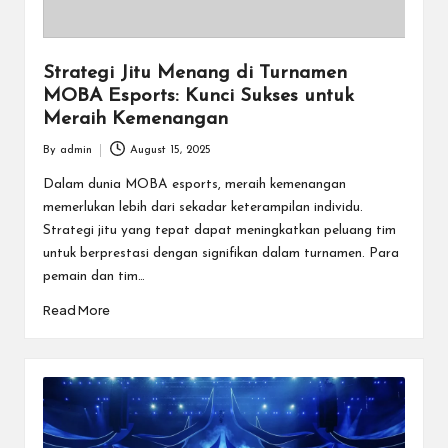
Strategi Jitu Menang di Turnamen
MOBA Esports: Kunci Sukses untuk
Meraih Kemenangan
By
admin
August 15, 2025
Posted
by
Dalam dunia MOBA esports, meraih kemenangan
memerlukan lebih dari sekadar keterampilan individu.
Strategi jitu yang tepat dapat meningkatkan peluang tim
untuk berprestasi dengan signifikan dalam turnamen. Para
pemain dan tim…
Read More