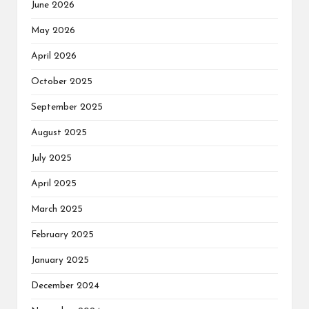
June 2026
May 2026
April 2026
October 2025
September 2025
August 2025
July 2025
April 2025
March 2025
February 2025
January 2025
December 2024