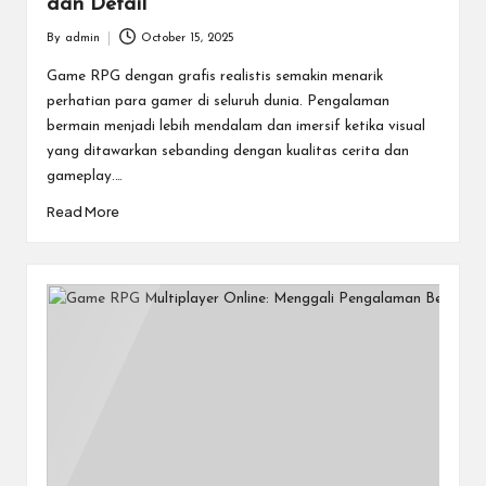
dan Detail
By
admin
October 15, 2025
Posted
by
Game RPG dengan grafis realistis semakin menarik
perhatian para gamer di seluruh dunia. Pengalaman
bermain menjadi lebih mendalam dan imersif ketika visual
yang ditawarkan sebanding dengan kualitas cerita dan
gameplay.…
Read More