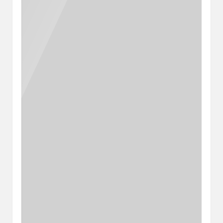
m
e
E
s
p
o
rt
T
e
r
b
ai
k