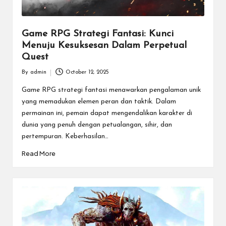
Game RPG Strategi Fantasi: Kunci
Menuju Kesuksesan Dalam Perpetual
Quest
By
admin
October 12, 2025
Posted
by
Game RPG strategi fantasi menawarkan pengalaman unik
yang memadukan elemen peran dan taktik. Dalam
permainan ini, pemain dapat mengendalikan karakter di
dunia yang penuh dengan petualangan, sihir, dan
pertempuran. Keberhasilan…
Read More