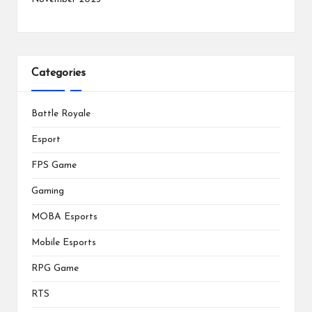
Categories
Battle Royale
Esport
FPS Game
Gaming
MOBA Esports
Mobile Esports
RPG Game
RTS