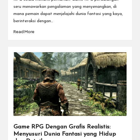
seru menawarkan pengalaman yang menyenangkan, di
mana pemain dapat menjelajahi dunia fantasi yang kaya,
berinteraksi dengan…
Read More
Game RPG Dengan Grafis Realistis:
Menyusuri Dunia Fantasi yang Hidup