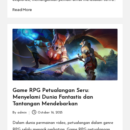
Read More
Game RPG Petualangan Seru:
Menyelami Dunia Fantastis dan
Tantangan Mendebarkan
By
admin
October 16, 2025
Posted
by
Dalam dunia permainan video, petualangan dalam genre
RPG selalu menarik perhatian. Game RPG petualangan