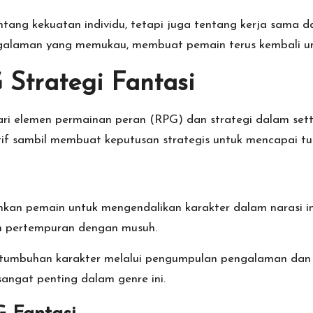
ntang kekuatan individu, tetapi juga tentang kerja sama 
ngalaman yang memukau, membuat pemain terus kembali un
Strategi Fantasi
ri elemen permainan peran (RPG) dan strategi dalam setti
tif sambil membuat keputusan strategis untuk mencapai tu
nkan pemain untuk mengendalikan karakter dalam narasi 
lam pertempuran dengan musuh.
umbuhan karakter melalui pengumpulan pengalaman dan ite
ngat penting dalam genre ini.