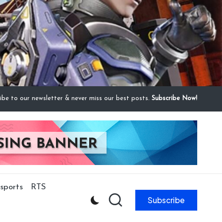
ibe to our newsletter & never miss our best posts.
Subscribe Now!
sports
RTS
Subscribe