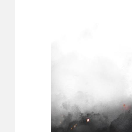
rt
T
e
r
b
a
ik
d
e
n