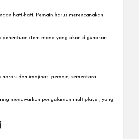
ngan hati-hati. Pemain harus merencanakan
dan penentuan item mana yang akan digunakan.
 narasi dan imajinasi pemain, sementara
ring menawarkan pengalaman multiplayer, yang
i