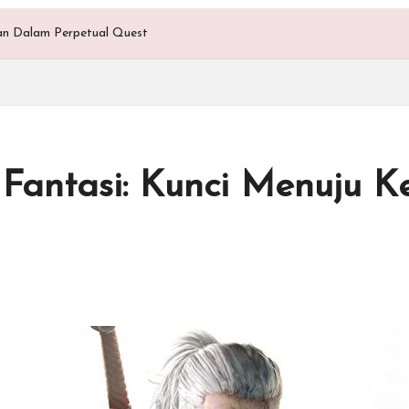
an Dalam Perpetual Quest
Fantasi: Kunci Menuju 