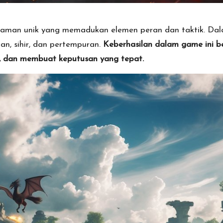
aman unik yang memadukan elemen peran dan taktik. Dal
n, sihir, dan pertempuran.
Keberhasilan dalam game ini 
, dan membuat keputusan yang tepat.