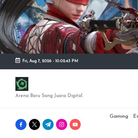
Skip
to
content
Fri, Aug 7, 2026
-
10:02:45 PM
S
e
Arena Baru Sang Juara Digital.
p
Gaming
E
u
facebook.com
twitter.com
t.me
instagram.com
youtube.com