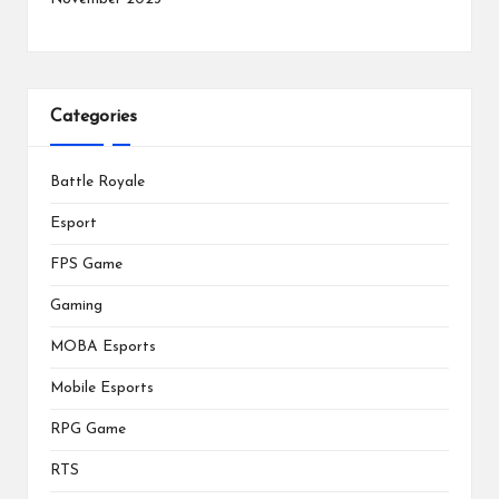
Categories
Battle Royale
Esport
FPS Game
Gaming
MOBA Esports
Mobile Esports
RPG Game
RTS