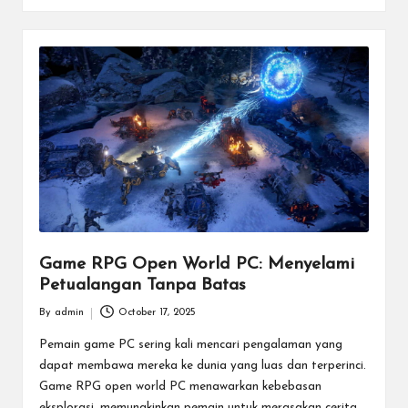
Game RPG Open World PC: Menyelami
Petualangan Tanpa Batas
By
admin
October 17, 2025
Posted
by
Pemain game PC sering kali mencari pengalaman yang
dapat membawa mereka ke dunia yang luas dan terperinci.
Game RPG open world PC menawarkan kebebasan
eksplorasi, memungkinkan pemain untuk merasakan cerita…