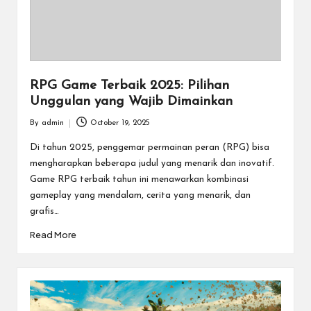
e
n
In
te
RPG Game Terbaik 2025: Pilihan
r
Unggulan yang Wajib Dimainkan
n
By
admin
October 19, 2025
Posted
a
by
Di tahun 2025, penggemar permainan peran (RPG) bisa
mengharapkan beberapa judul yang menarik dan inovatif.
si
Game RPG terbaik tahun ini menawarkan kombinasi
o
gameplay yang mendalam, cerita yang menarik, dan
grafis…
n
Read More
a
l.