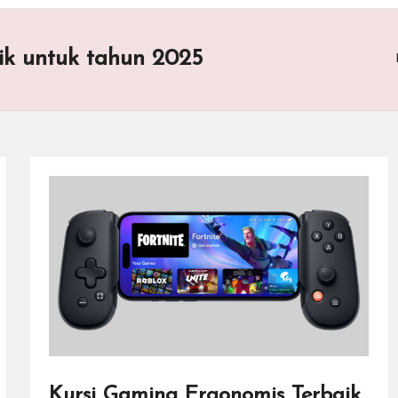
ik untuk tahun 2025
Kursi Gaming Ergonomis Terbaik