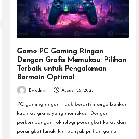
Game PC Gaming Ringan
Dengan Grafis Memukau: Pilihan
Terbaik untuk Pengalaman
Bermain Optimal
By
admin
August 25, 2025
Posted
by
PC gaming ringan tidak berarti mengorbankan
kualitas grafis yang memukau. Dengan
perkembangan teknologi perangkat keras dan
perangkat lunak, kini banyak pilihan game