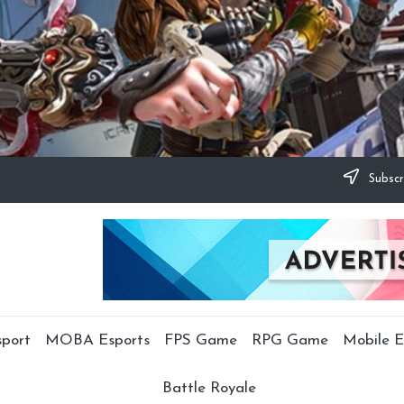
Subscr
sport
MOBA Esports
FPS Game
RPG Game
Mobile E
Battle Royale