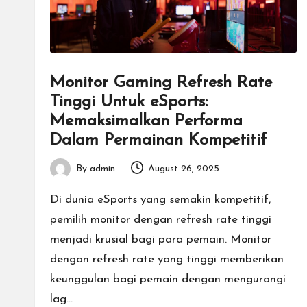
n
a
l.
Monitor Gaming Refresh Rate
Tinggi Untuk eSports:
Memaksimalkan Performa
Dalam Permainan Kompetitif
By
admin
August 26, 2025
Posted
by
Di dunia eSports yang semakin kompetitif,
pemilih monitor dengan refresh rate tinggi
menjadi krusial bagi para pemain. Monitor
dengan refresh rate yang tinggi memberikan
keunggulan bagi pemain dengan mengurangi
lag…