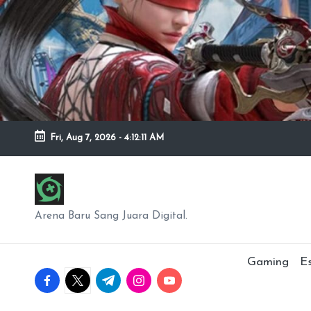
Skip
to
content
Fri, Aug 7, 2026
-
4:12:11 AM
S
e
Arena Baru Sang Juara Digital.
p
Gaming
E
u
facebook.com
twitter.com
t.me
instagram.com
youtube.com