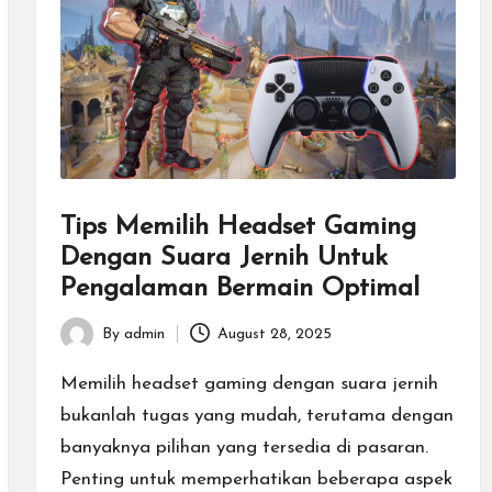
Tips Memilih Headset Gaming
Dengan Suara Jernih Untuk
Pengalaman Bermain Optimal
By
admin
August 28, 2025
Posted
by
Memilih headset gaming dengan suara jernih
bukanlah tugas yang mudah, terutama dengan
banyaknya pilihan yang tersedia di pasaran.
Penting untuk memperhatikan beberapa aspek