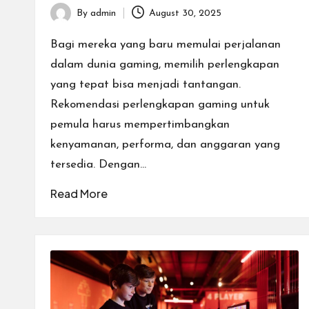
n
By
admin
August 30, 2025
Posted
I
by
Bagi mereka yang baru memulai perjalanan
dalam dunia gaming, memilih perlengkapan
n
yang tepat bisa menjadi tantangan.
t
Rekomendasi perlengkapan gaming untuk
pemula harus mempertimbangkan
e
kenyamanan, performa, dan anggaran yang
r
tersedia. Dengan…
n
Read More
a
si
o