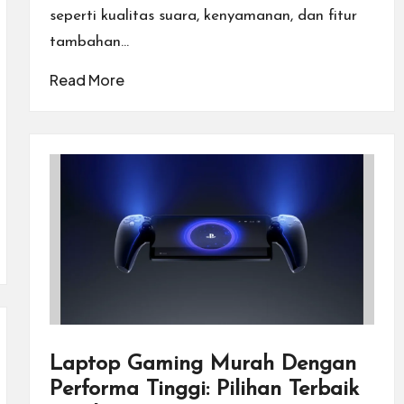
seperti kualitas suara, kenyamanan, dan fitur
tambahan…
Read More
Laptop Gaming Murah Dengan
Performa Tinggi: Pilihan Terbaik