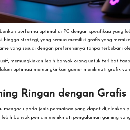
erikan performa optimal di PC dengan spesifikasi yang lebi
i, hingga strategi, yang semua memiliki grafis yang memi
e yang sesuai dengan preferensinya tanpa terbebani ole
sif, memungkinkan lebih banyak orang untuk terlibat tanp
i dalam optimasi memungkinkan gamer menikmati grafik 
ing Ringan dengan Grafi
mengacu pada jenis permainan yang dapat dijalankan pa
an lebih banyak pemain menikmati pengalaman gaming yang