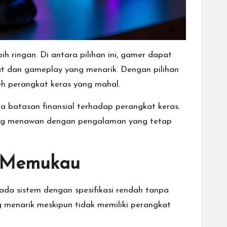
h ringan. Di antara pilihan ini, gamer dapat
kat dan gameplay yang menarik. Dengan pilihan
h perangkat keras yang mahal.
a batasan finansial terhadap perangkat keras.
yang menawan dengan pengalaman yang tetap
s Memukau
da sistem dengan spesifikasi rendah tanpa
 menarik meskipun tidak memiliki perangkat