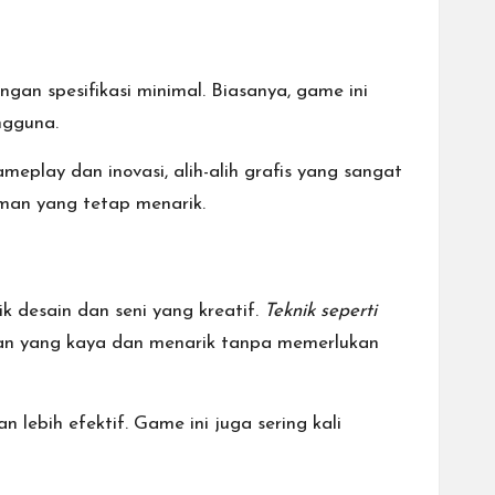
n spesifikasi minimal. Biasanya, game ini
ngguna.
play dan inovasi, alih-alih grafis yang sangat
aman yang tetap menarik.
 desain dan seni yang kreatif.
Teknik seperti
n yang kaya dan menarik tanpa memerlukan
bih efektif. Game ini juga sering kali