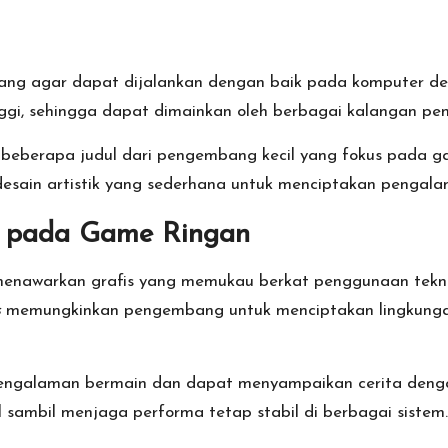
g agar dapat dijalankan dengan baik pada komputer denga
inggi, sehingga dapat dimainkan oleh berbagai kalangan pe
berapa judul dari pengembang kecil yang fokus pada game
desain artistik yang sederhana untuk menciptakan pengal
u pada Game Ringan
i menawarkan grafis yang memukau berkat penggunaan teknik
s
memungkinkan pengembang untuk menciptakan lingkunga
galaman bermain dan dapat menyampaikan cerita dengan le
l sambil menjaga performa tetap stabil di berbagai sistem.