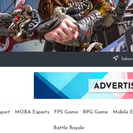
Subscr
sport
MOBA Esports
FPS Game
RPG Game
Mobile E
Battle Royale