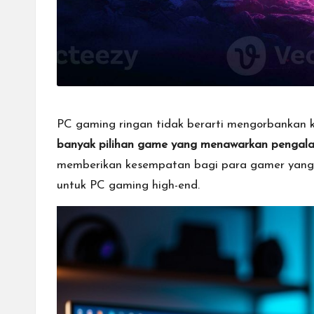
g
a
n
T
PC gaming ringan tidak berarti mengorbankan 
u
banyak pilihan game yang menawarkan pengalam
memberikan kesempatan bagi para gamer yang m
r
untuk PC gaming high-end.
n
a
m
e