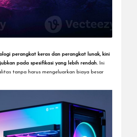
ogi perangkat keras dan perangkat lunak, kini
bkan pada spesifikasi yang lebih rendah.
Ini
itas tanpa harus mengeluarkan biaya besar