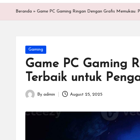
t
a
Beranda
»
Game PC Gaming Ringan Dengan Grafis Memukau: Pil
r
G
Posted
Gaming
a
in
Game PC Gaming Ri
m
Terbaik untuk Peng
e
E
By
admin
August 25, 2025
Posted
by
s
p
o