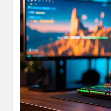
n
I
n
t
e
r
n
a
si
o