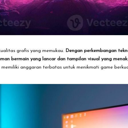
kualitas grafis yang memukau.
Dengan perkembangan teknol
an bermain yang lancar dan tampilan visual yang menakju
emiliki anggaran terbatas untuk menikmati game berkual