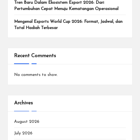
e
Tren Baru Dalam Ekosistem Esport 2026: Dari
n
Pertumbuhan Cepat Menuju Kematangan Operasional
In
Mengenal Esports World Cup 2026: Format, Jadwal, dan
Total Hadiah Terbesar
te
r
n
Recent Comments
a
si
No comments to show.
o
n
Archives
a
l.
August 2026
July 2026