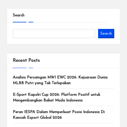
d
Search
e
n
Search
g
a
n
Recent Posts
T
u
Analisis Persaingan MWI EWC 2026: Kejuaraan Dunia
MLBB Putri yang Tak Terlupakan
r
E-Sport Kapolri Cup 2026: Platform Positif untuk
n
Mengembangkan Bakat Muda Indonesia
a
Peran IESPA Dalam Memperkuat Posisi Indonesia Di
m
Kancah Esport Global 2026