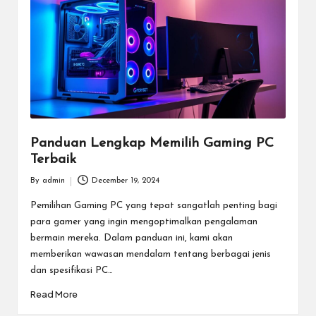
m
e
E
s
p
o
Panduan Lengkap Memilih Gaming PC
Terbaik
rt
By
admin
December 19, 2024
T
Posted
by
Pemilihan Gaming PC yang tepat sangatlah penting bagi
e
para gamer yang ingin mengoptimalkan pengalaman
r
bermain mereka. Dalam panduan ini, kami akan
memberikan wawasan mendalam tentang berbagai jenis
b
dan spesifikasi PC…
ai
Read More
k