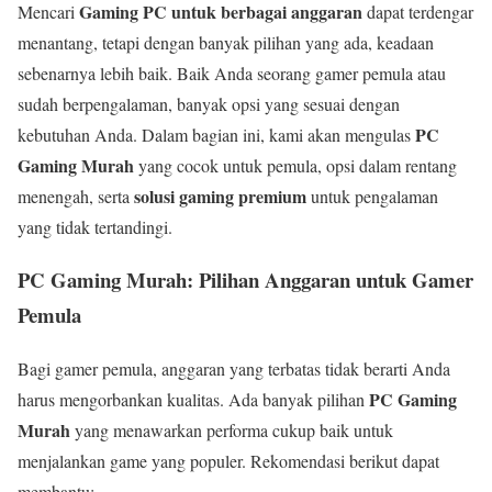
Gaming PC untuk berbagai anggaran
Mencari
dapat terdengar
menantang, tetapi dengan banyak pilihan yang ada, keadaan
sebenarnya lebih baik. Baik Anda seorang gamer pemula atau
sudah berpengalaman, banyak opsi yang sesuai dengan
PC
kebutuhan Anda. Dalam bagian ini, kami akan mengulas
Gaming Murah
yang cocok untuk pemula, opsi dalam rentang
solusi gaming premium
menengah, serta
untuk pengalaman
yang tidak tertandingi.
PC Gaming Murah: Pilihan Anggaran untuk Gamer
Pemula
Bagi gamer pemula, anggaran yang terbatas tidak berarti Anda
PC Gaming
harus mengorbankan kualitas. Ada banyak pilihan
Murah
yang menawarkan performa cukup baik untuk
menjalankan game yang populer. Rekomendasi berikut dapat
membantu: