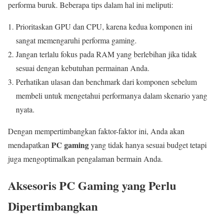
performa buruk. Beberapa tips dalam hal ini meliputi:
Prioritaskan GPU dan CPU, karena kedua komponen ini
sangat memengaruhi performa gaming.
Jangan terlalu fokus pada RAM yang berlebihan jika tidak
sesuai dengan kebutuhan permainan Anda.
Perhatikan ulasan dan benchmark dari komponen sebelum
membeli untuk mengetahui performanya dalam skenario yang
nyata.
Dengan mempertimbangkan faktor-faktor ini, Anda akan
PC gaming
mendapatkan
yang tidak hanya sesuai budget tetapi
juga mengoptimalkan pengalaman bermain Anda.
Aksesoris PC Gaming yang Perlu
Dipertimbangkan