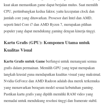
kuat akan memastikan game dapat berjalan mulus. Saat memilih
CPU, pertimbangkan kedua faktor, yaitu kecepatan clock dan
jumlah core yang ditawarkan. Prosesor dari Intel dan AMD,
seperti Intel Core i7 dan AMD Ryzen 7, merupakan pilihan
populer yang dapat mendukung gaming dengan kinerja tinggi.
Kartu Grafis (GPU): Komponen Utama untuk
Kualitas Visual
Kartu Grafis untuk Game
berfungsi untuk menangani semua
grafis dalam permainan. Memilih GPU yang tepat merupakan
langkah krusial guna mendapatkan kualitas visual yang maksimal.
Nvidia GeForce dan AMD Radeon adalah dua merek terkemuka
yang menawarkan beragam model sesuai kebutuhan gaming.
Pastikan kartu grafis yang dipilih memiliki RAM video yang
memadai untuk mendukung resolusi tinggi dan framerate stabil.