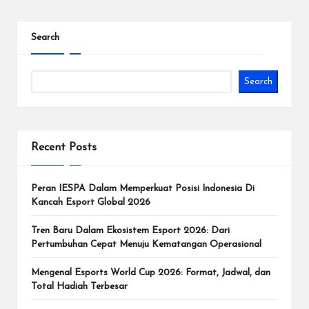
d
Search
e
n
Search
g
a
n
Recent Posts
T
u
Peran IESPA Dalam Memperkuat Posisi Indonesia Di
Kancah Esport Global 2026
r
Tren Baru Dalam Ekosistem Esport 2026: Dari
n
Pertumbuhan Cepat Menuju Kematangan Operasional
a
Mengenal Esports World Cup 2026: Format, Jadwal, dan
m
Total Hadiah Terbesar