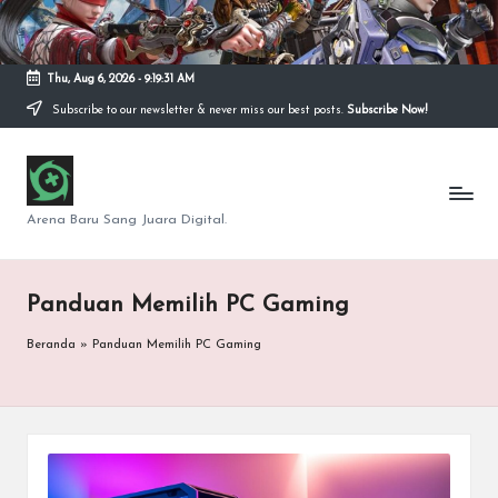
Skip
to
Thu, Aug 6, 2026
-
9:19:32 AM
content
Subscribe to our newsletter & never miss our best posts.
Subscribe Now!
S
e
Arena Baru Sang Juara Digital.
p
u
Panduan Memilih PC Gaming
t
Beranda
»
Panduan Memilih PC Gaming
a
r
G
a