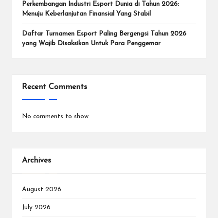
e
Perkembangan Industri Esport Dunia di Tahun 2026:
n
Menuju Keberlanjutan Finansial Yang Stabil
In
Daftar Turnamen Esport Paling Bergengsi Tahun 2026
yang Wajib Disaksikan Untuk Para Penggemar
te
r
n
Recent Comments
a
si
No comments to show.
o
n
Archives
a
l.
August 2026
July 2026