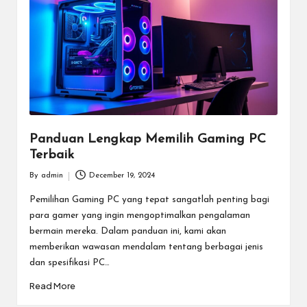
m
e
E
s
p
o
Panduan Lengkap Memilih Gaming PC
Terbaik
rt
By
admin
December 19, 2024
T
Posted
by
Pemilihan Gaming PC yang tepat sangatlah penting bagi
e
para gamer yang ingin mengoptimalkan pengalaman
r
bermain mereka. Dalam panduan ini, kami akan
memberikan wawasan mendalam tentang berbagai jenis
b
dan spesifikasi PC…
ai
Read More
k