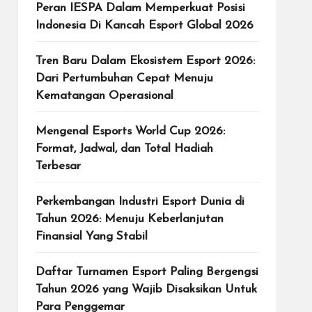
Peran IESPA Dalam Memperkuat Posisi
Indonesia Di Kancah Esport Global 2026
Tren Baru Dalam Ekosistem Esport 2026:
Dari Pertumbuhan Cepat Menuju
Kematangan Operasional
Mengenal Esports World Cup 2026:
Format, Jadwal, dan Total Hadiah
Terbesar
Perkembangan Industri Esport Dunia di
Tahun 2026: Menuju Keberlanjutan
Finansial Yang Stabil
Daftar Turnamen Esport Paling Bergengsi
Tahun 2026 yang Wajib Disaksikan Untuk
Para Penggemar