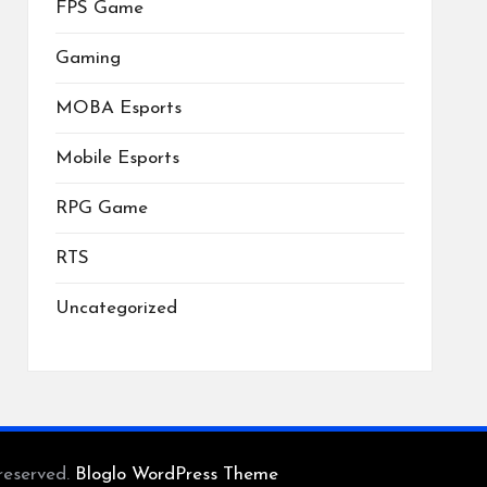
FPS Game
Gaming
MOBA Esports
Mobile Esports
RPG Game
RTS
Uncategorized
reserved.
Bloglo WordPress Theme