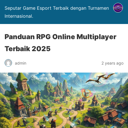
Seputar Game Esport Terbaik dengan Turnamen
Internasional.
Panduan RPG Online Multiplayer
Terbaik 2025
admin
2 years ago