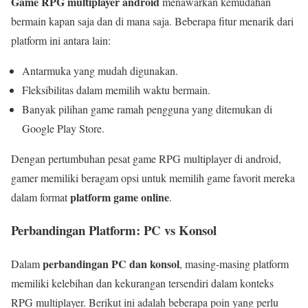
Game RPG multiplayer android
menawarkan kemudahan
bermain kapan saja dan di mana saja. Beberapa fitur menarik dari
platform ini antara lain:
Antarmuka yang mudah digunakan.
Fleksibilitas dalam memilih waktu bermain.
Banyak pilihan game ramah pengguna yang ditemukan di
Google Play Store.
Dengan pertumbuhan pesat game RPG multiplayer di android,
gamer memiliki beragam opsi untuk memilih game favorit mereka
platform game online
dalam format
.
Perbandingan Platform: PC vs Konsol
perbandingan PC dan konsol
Dalam
, masing-masing platform
memiliki kelebihan dan kekurangan tersendiri dalam konteks
RPG multiplayer. Berikut ini adalah beberapa poin yang perlu