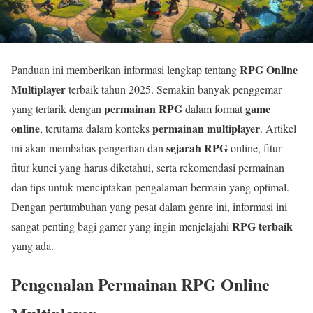
RPG Online
Panduan ini memberikan informasi lengkap tentang
Multiplayer
terbaik tahun 2025. Semakin banyak penggemar
permainan RPG
game
yang tertarik dengan
dalam format
online
permainan multiplayer
, terutama dalam konteks
. Artikel
sejarah RPG
ini akan membahas pengertian dan
online, fitur-
fitur kunci yang harus diketahui, serta rekomendasi permainan
dan tips untuk menciptakan pengalaman bermain yang optimal.
Dengan pertumbuhan yang pesat dalam genre ini, informasi ini
RPG terbaik
sangat penting bagi gamer yang ingin menjelajahi
yang ada.
Pengenalan Permainan RPG Online