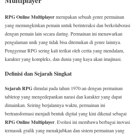
Multiplayer
RPG Online Multiplayer
merupakan sebuah genre permainan
yang memungkinkan pemain untuk berinteraksi dan berkolaborasi
dengan pemain lain secara daring. Permainan ini menawarkan
pengalaman unik yang tidak bisa ditemukan di genre lainnya.
Penggemar RPG sering kali terikat oleh cerita yang mendalam,
karakter yang kompleks, dan dunia yang kaya akan imajinasi.
Definisi dan Sejarah Singkat
Sejarah RPG
dimulai pada tahun 1970-an dengan permainan
tabletop yang mengedepankan narasi dan karakter yang dapat
dimainkan. Seiring berjalannya waktu, permainan ini
bertransformasi menjadi bentuk digital yang kini dikenal sebagai
RPG Online Multiplayer
. Evolusi ini membawa berbagai inovasi
termasuk grafik yang menakjubkan dan sistem permainan yang