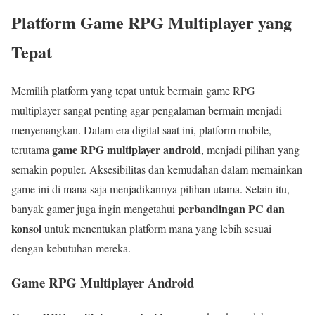
Platform Game RPG Multiplayer yang
Tepat
Memilih platform yang tepat untuk bermain game RPG
multiplayer sangat penting agar pengalaman bermain menjadi
menyenangkan. Dalam era digital saat ini, platform mobile,
game RPG multiplayer android
terutama
, menjadi pilihan yang
semakin populer. Aksesibilitas dan kemudahan dalam memainkan
game ini di mana saja menjadikannya pilihan utama. Selain itu,
perbandingan PC dan
banyak gamer juga ingin mengetahui
konsol
untuk menentukan platform mana yang lebih sesuai
dengan kebutuhan mereka.
Game RPG Multiplayer Android