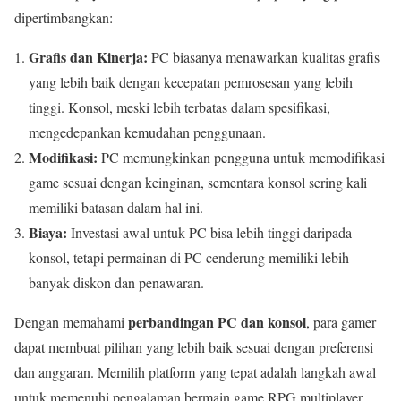
dipertimbangkan:
Grafis dan Kinerja:
PC biasanya menawarkan kualitas grafis
yang lebih baik dengan kecepatan pemrosesan yang lebih
tinggi. Konsol, meski lebih terbatas dalam spesifikasi,
mengedepankan kemudahan penggunaan.
Modifikasi:
PC memungkinkan pengguna untuk memodifikasi
game sesuai dengan keinginan, sementara konsol sering kali
memiliki batasan dalam hal ini.
Biaya:
Investasi awal untuk PC bisa lebih tinggi daripada
konsol, tetapi permainan di PC cenderung memiliki lebih
banyak diskon dan penawaran.
perbandingan PC dan konsol
Dengan memahami
, para gamer
dapat membuat pilihan yang lebih baik sesuai dengan preferensi
dan anggaran. Memilih platform yang tepat adalah langkah awal
untuk memenuhi pengalaman bermain game RPG multiplayer