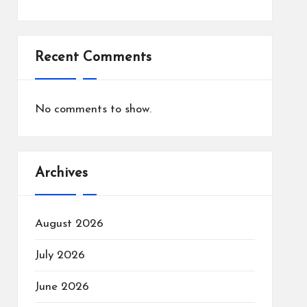
Recent Comments
No comments to show.
Archives
August 2026
July 2026
June 2026