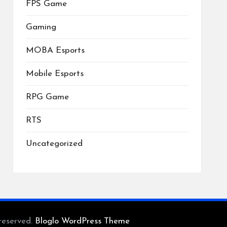
FPS Game
Gaming
MOBA Esports
Mobile Esports
RPG Game
RTS
Uncategorized
reserved.
Bloglo WordPress Theme