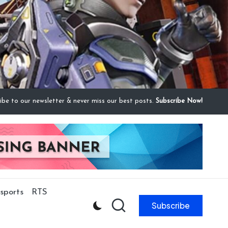
ibe to our newsletter & never miss our best posts.
Subscribe Now!
sports
RTS
Subscribe