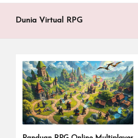
t
a
Dunia Virtual RPG
r
G
a
m
e
E
s
p
o
Panduan RPG Online Multiplayer