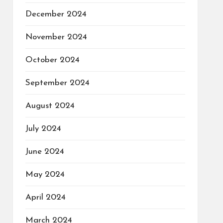
December 2024
November 2024
October 2024
September 2024
August 2024
July 2024
June 2024
May 2024
April 2024
March 2024