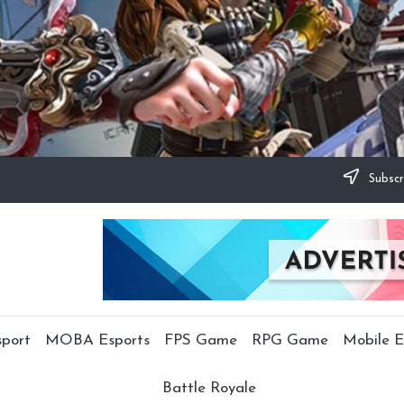
Subscr
sport
MOBA Esports
FPS Game
RPG Game
Mobile E
Battle Royale