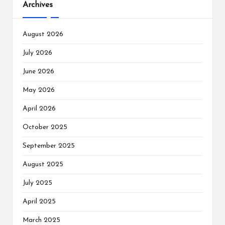
Archives
August 2026
July 2026
June 2026
May 2026
April 2026
October 2025
September 2025
August 2025
July 2025
April 2025
March 2025