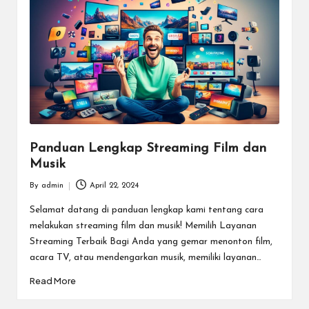
Panduan Lengkap Streaming Film dan
Musik
By
admin
April 22, 2024
Posted
by
Selamat datang di panduan lengkap kami tentang cara
melakukan streaming film dan musik! Memilih Layanan
Streaming Terbaik Bagi Anda yang gemar menonton film,
acara TV, atau mendengarkan musik, memiliki layanan…
Read More