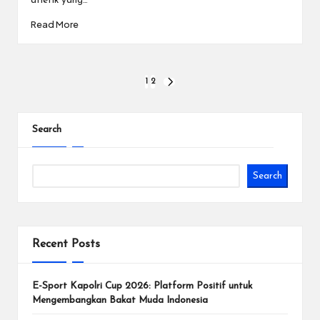
atletik yang…
Read More
Posts
1
2
NEXT
PAGE
pagination
Search
Search
Recent Posts
E-Sport Kapolri Cup 2026: Platform Positif untuk
Mengembangkan Bakat Muda Indonesia