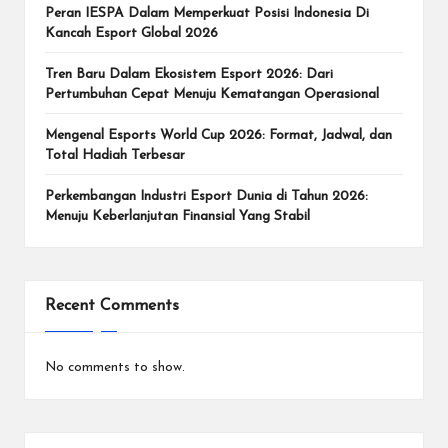
Peran IESPA Dalam Memperkuat Posisi Indonesia Di
Kancah Esport Global 2026
Tren Baru Dalam Ekosistem Esport 2026: Dari
Pertumbuhan Cepat Menuju Kematangan Operasional
Mengenal Esports World Cup 2026: Format, Jadwal, dan
Total Hadiah Terbesar
Perkembangan Industri Esport Dunia di Tahun 2026:
Menuju Keberlanjutan Finansial Yang Stabil
Recent Comments
No comments to show.