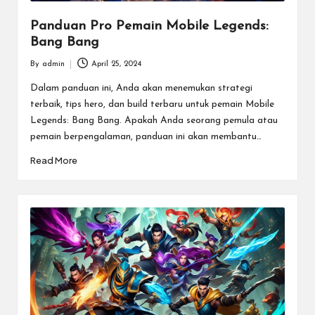
Panduan Pro Pemain Mobile Legends:
Bang Bang
By
admin
April 25, 2024
Posted
by
Dalam panduan ini, Anda akan menemukan strategi
terbaik, tips hero, dan build terbaru untuk pemain Mobile
Legends: Bang Bang. Apakah Anda seorang pemula atau
pemain berpengalaman, panduan ini akan membantu…
Read More