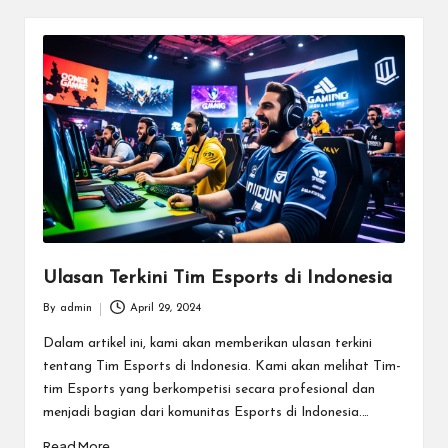
d
e
n
g
a
n
T
u
Ulasan Terkini Tim Esports di Indonesia
r
By
admin
April 29, 2024
Posted
n
by
Dalam artikel ini, kami akan memberikan ulasan terkini
tentang Tim Esports di Indonesia. Kami akan melihat Tim-
a
tim Esports yang berkompetisi secara profesional dan
m
menjadi bagian dari komunitas Esports di Indonesia.…
Read More