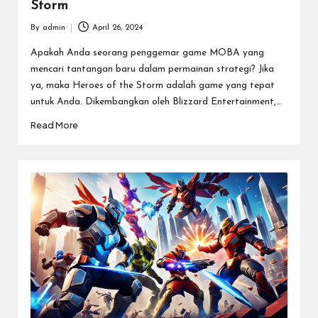
Storm
By
admin
April 26, 2024
Posted
by
Apakah Anda seorang penggemar game MOBA yang
mencari tantangan baru dalam permainan strategi? Jika
ya, maka Heroes of the Storm adalah game yang tepat
untuk Anda. Dikembangkan oleh Blizzard Entertainment,…
Read More