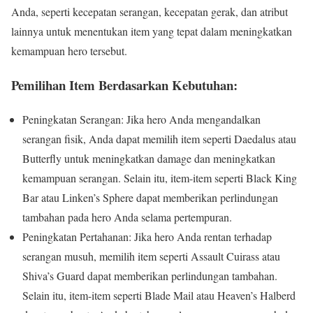
Anda, seperti kecepatan serangan, kecepatan gerak, dan atribut
lainnya untuk menentukan item yang tepat dalam meningkatkan
kemampuan hero tersebut.
Pemilihan Item Berdasarkan Kebutuhan:
Peningkatan Serangan: Jika hero Anda mengandalkan
serangan fisik, Anda dapat memilih item seperti Daedalus atau
Butterfly untuk meningkatkan damage dan meningkatkan
kemampuan serangan. Selain itu, item-item seperti Black King
Bar atau Linken’s Sphere dapat memberikan perlindungan
tambahan pada hero Anda selama pertempuran.
Peningkatan Pertahanan: Jika hero Anda rentan terhadap
serangan musuh, memilih item seperti Assault Cuirass atau
Shiva’s Guard dapat memberikan perlindungan tambahan.
Selain itu, item-item seperti Blade Mail atau Heaven’s Halberd