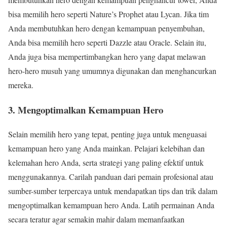
bisa memilih hero seperti Nature’s Prophet atau Lycan. Jika tim
Anda membutuhkan hero dengan kemampuan penyembuhan,
Anda bisa memilih hero seperti Dazzle atau Oracle. Selain itu,
Anda juga bisa mempertimbangkan hero yang dapat melawan
hero-hero musuh yang umumnya digunakan dan menghancurkan
mereka.
3. Mengoptimalkan Kemampuan Hero
Selain memilih hero yang tepat, penting juga untuk menguasai
kemampuan hero yang Anda mainkan. Pelajari kelebihan dan
kelemahan hero Anda, serta strategi yang paling efektif untuk
menggunakannya. Carilah panduan dari pemain profesional atau
sumber-sumber terpercaya untuk mendapatkan tips dan trik dalam
mengoptimalkan kemampuan hero Anda. Latih permainan Anda
secara teratur agar semakin mahir dalam memanfaatkan