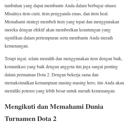
tambahan yang dapat membantu Anda dalam berbagai situasi.
Misalnya item curir, item pengganda emas, dan item heal.
Memahami strategi membeli item yang tepat dan menggunakan
mereka dengan efektif akan memberikan keuntungan yang
signifikan dalam pertempuran serta membantu Anda meraih
kemenangan.
Tetapi ingat, selain memilih dan menggunakan item dengan baik,
komunikasi yang baik dengan anggota tim juga sangat penting
dalam permainan Dota 2. Dengan bekerja sama dan
memaksimalkan kemampuan masing-masing hero, tim Anda akan
memiliki potensi yang lebih besar untuk meraih kemenangan.
Mengikuti dan Memahami Dunia
Turnamen Dota 2