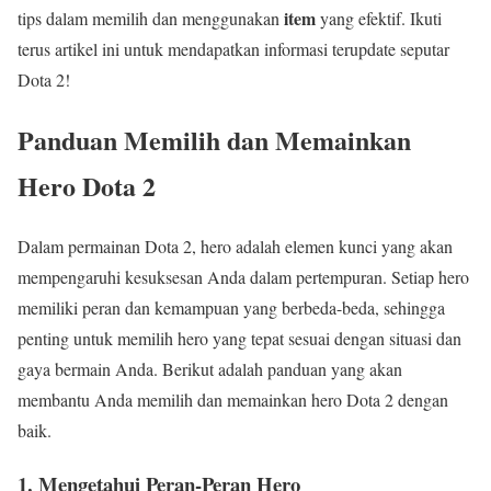
item
tips dalam memilih dan menggunakan
yang efektif. Ikuti
terus artikel ini untuk mendapatkan informasi terupdate seputar
Dota 2!
Panduan Memilih dan Memainkan
Hero Dota 2
Dalam permainan Dota 2, hero adalah elemen kunci yang akan
mempengaruhi kesuksesan Anda dalam pertempuran. Setiap hero
memiliki peran dan kemampuan yang berbeda-beda, sehingga
penting untuk memilih hero yang tepat sesuai dengan situasi dan
gaya bermain Anda. Berikut adalah panduan yang akan
membantu Anda memilih dan memainkan hero Dota 2 dengan
baik.
1. Mengetahui Peran-Peran Hero