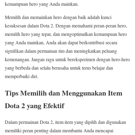
kemampuan hero yang Anda mainkan.
Memilih dan memainkan hero dengan baik adalah kunci
kesuksesan dalam Dota 2. Dengan memahami peran-peran hero,
memilih hero yang tepat, dan mengoptimalkan kemampuan hero
yang Anda mainkan, Anda akan dapat berkontribusi secara
signifikan dalam permainan tim dan meningkatkan peluang
kemenangan. Jangan ragu untuk bereksperimen dengan hero-hero
yang berbeda dan selalu berusaha untuk terus belajar dan
memperbaiki diri.
Tips Memilih dan Menggunakan Item
Dota 2 yang Efektif
Dalam permainan Dota 2, item-item yang dipilih dan digunakan
memiliki peran penting dalam membantu Anda mencapai