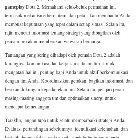
gameplay
Dota 2. Memahami seluk-beluk permainan ini,
termasuk mekanisme hero, item, dan peta, akan membantu Anda
membuat keputusan yang tepat dalam setiap situasi. Selain itu,
rajin mencari informasi tentang strategi yang dibagikan oleh
pemain pro akan memberikan wawasan berharga.
Tantangan yang sering dihadapi oleh pemain Dota 2 adalah
kurangnya komunikasi dan kerja sama dalam tim. Untuk
mengatasi hal ini, penting bagi Anda untuk aktif berkomunikasi
dengan tim Anda. Koordinasikan gerakan, bagikan informasi, dan
berikan dukungan kepada rekan tim. Selain itu, pelajari peran
masing-masing anggota tim dan optimalkan sinergi untuk
mencapai kemenangan.
Terakhir, jangan lupa untuk selalu memperbaiki strategi Anda.
Evaluasi pertandingan sebelumnya, identifikasi kelemahan, dan
berlatih dengan fokus pada aspek-aspek tertentu yang perlu