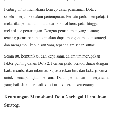
Penting untuk memahami konsep dasar permainan Dota 2
sebelum terjun ke dalam pertempuran. Pemain perlu mempelajari
mekanika permainan, mulai dari kontrol hero, peta, hingga
mekanisme pertarungan. Dengan pemahaman yang matang
tentang permainan, pemain akan dapat mengoptimalkan strategi
dan mengambil keputusan yang tepat dalam setiap situasi.
Selain itu, komunikasi dan kerja sama dalam tim merupakan
faktor penting dalam Dota 2. Pemain perlu berkoordinasi dengan
baik, memberikan informasi kepada rekan tim, dan bekerja sama
untuk mencapai tujuan bersama. Dalam permainan ini, kerja sama
yang baik dapat menjadi kunci untuk meraih kemenangan.
Keuntungan Memahami Dota 2 sebagai Permainan
Strategi