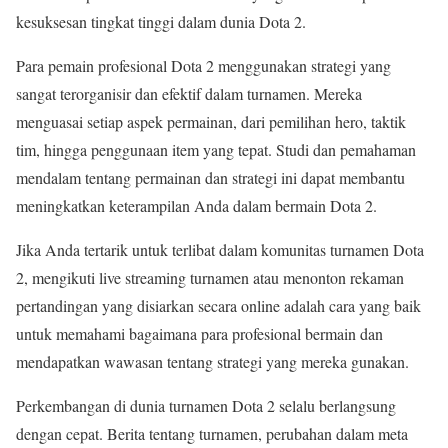
kesuksesan tingkat tinggi dalam dunia Dota 2.
Para pemain profesional Dota 2 menggunakan strategi yang
sangat terorganisir dan efektif dalam turnamen. Mereka
menguasai setiap aspek permainan, dari pemilihan hero, taktik
tim, hingga penggunaan item yang tepat. Studi dan pemahaman
mendalam tentang permainan dan strategi ini dapat membantu
meningkatkan keterampilan Anda dalam bermain Dota 2.
Jika Anda tertarik untuk terlibat dalam komunitas turnamen Dota
2, mengikuti live streaming turnamen atau menonton rekaman
pertandingan yang disiarkan secara online adalah cara yang baik
untuk memahami bagaimana para profesional bermain dan
mendapatkan wawasan tentang strategi yang mereka gunakan.
Perkembangan di dunia turnamen Dota 2 selalu berlangsung
dengan cepat. Berita tentang turnamen, perubahan dalam meta