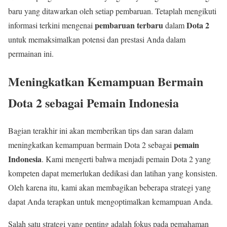
baru yang ditawarkan oleh setiap pembaruan. Tetaplah mengikuti
pembaruan terbaru
Dota 2
informasi terkini mengenai
dalam
untuk memaksimalkan potensi dan prestasi Anda dalam
permainan ini.
Meningkatkan Kemampuan Bermain
Dota 2 sebagai Pemain Indonesia
Bagian terakhir ini akan memberikan tips dan saran dalam
pemain
meningkatkan kemampuan bermain Dota 2 sebagai
Indonesia
. Kami mengerti bahwa menjadi pemain Dota 2 yang
kompeten dapat memerlukan dedikasi dan latihan yang konsisten.
Oleh karena itu, kami akan membagikan beberapa strategi yang
dapat Anda terapkan untuk mengoptimalkan kemampuan Anda.
Salah satu strategi yang penting adalah fokus pada pemahaman