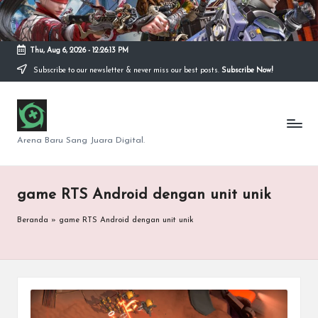
Skip
to
Thu, Aug 6, 2026
-
12:26:14 PM
content
Subscribe to our newsletter & never miss our best posts.
Subscribe Now!
S
e
Arena Baru Sang Juara Digital.
p
u
game RTS Android dengan unit unik
t
Beranda
»
game RTS Android dengan unit unik
a
r
G
a