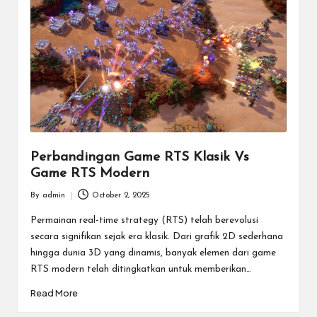
Perbandingan Game RTS Klasik Vs
Game RTS Modern
By
admin
October 2, 2025
Posted
by
Permainan real-time strategy (RTS) telah berevolusi
secara signifikan sejak era klasik. Dari grafik 2D sederhana
hingga dunia 3D yang dinamis, banyak elemen dari game
RTS modern telah ditingkatkan untuk memberikan…
Read More