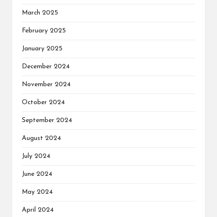
March 2025
February 2025
January 2025
December 2024
November 2024
October 2024
September 2024
August 2024
July 2024
June 2024
May 2024
April 2024