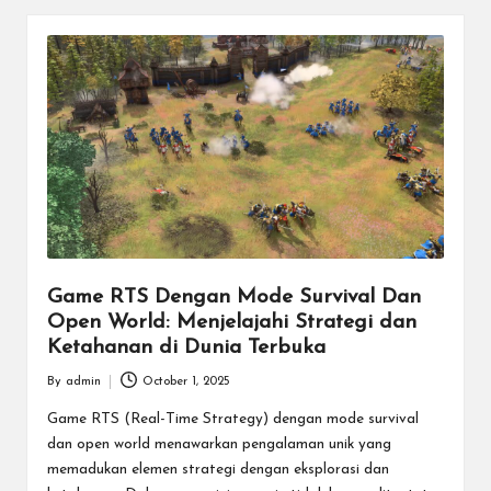
Game RTS Dengan Mode Survival Dan
Open World: Menjelajahi Strategi dan
Ketahanan di Dunia Terbuka
By
admin
October 1, 2025
Posted
by
Game RTS (Real-Time Strategy) dengan mode survival
dan open world menawarkan pengalaman unik yang
memadukan elemen strategi dengan eksplorasi dan