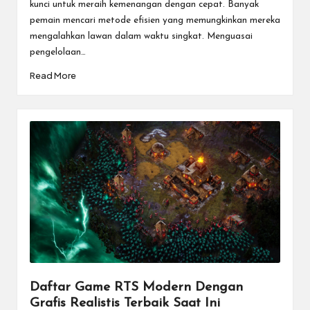
kunci untuk meraih kemenangan dengan cepat. Banyak
pemain mencari metode efisien yang memungkinkan mereka
mengalahkan lawan dalam waktu singkat. Menguasai
pengelolaan…
Read More
Daftar Game RTS Modern Dengan
Grafis Realistis Terbaik Saat Ini