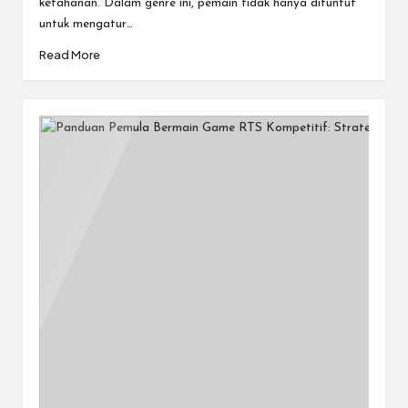
ketahanan. Dalam genre ini, pemain tidak hanya dituntut
untuk mengatur…
Read More