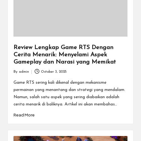
Review Lengkap Game RTS Dengan
Cerita Menarik: Menyelami Aspek
Gameplay dan Narasi yang Memikat
By
admin
October 3, 2025
Posted
by
Game RTS sering kali dikenal dengan mekanisme
permainan yang menantang dan strategi yang mendalam.
Namun, salah satu aspek yang sering diabaikan adalah
cerita menarik di baliknya. Artikel ini akan membahas…
Read More