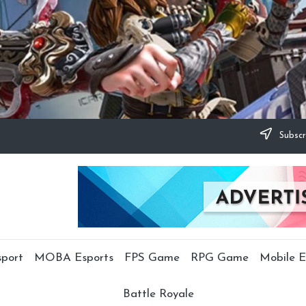
Subscr
sport
MOBA Esports
FPS Game
RPG Game
Mobile E
Battle Royale