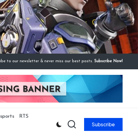
ibe to our newsletter & never miss our best posts.
Subscribe Now!
sports
RTS
Subscribe