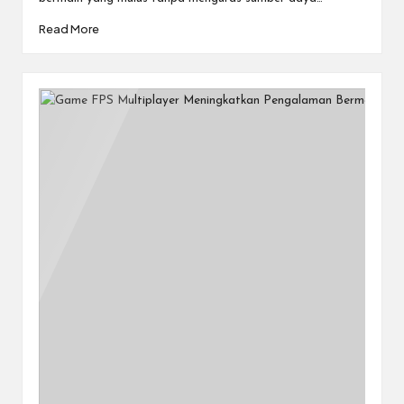
Read More