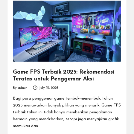
Game FPS Terbaik 2025: Rekomendasi
Teratas untuk Penggemar Aksi
By
admin
July 15, 2025
Posted
by
Bagi para penggemar game tembak-menembak, tahun
2025 menawarkan banyak pilihan yang menarik. Game FPS
terbaik tahun ini tidak hanya memberikan pengalaman
bermain yang mendebarkan, tetapi juga menyajikan grafik
memukau dan…