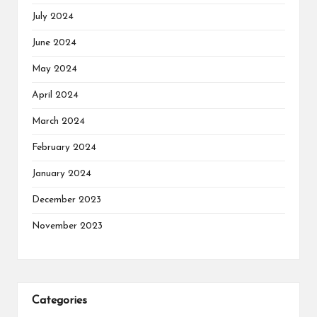
July 2024
June 2024
May 2024
April 2024
March 2024
February 2024
January 2024
December 2023
November 2023
Categories