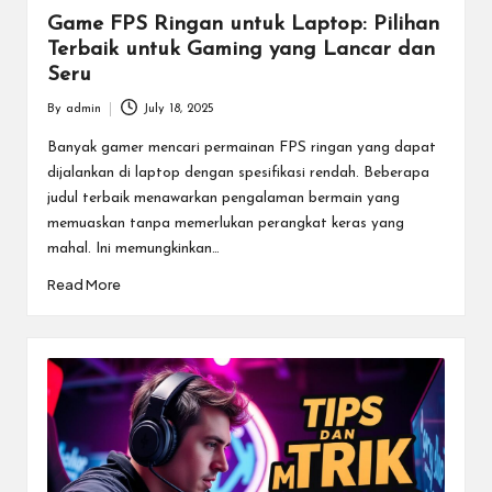
Game FPS Ringan untuk Laptop: Pilihan
Terbaik untuk Gaming yang Lancar dan
Seru
By
admin
July 18, 2025
Posted
by
Banyak gamer mencari permainan FPS ringan yang dapat
dijalankan di laptop dengan spesifikasi rendah. Beberapa
judul terbaik menawarkan pengalaman bermain yang
memuaskan tanpa memerlukan perangkat keras yang
mahal. Ini memungkinkan…
Read More