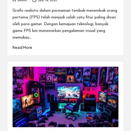
By
admin
July 19, 2025
Posted
by
Grafis realistis dalam permainan tembak-menembak orang
pertama (FPS) telah menjadi salah satu fitur paling dicari
oleh para gamer. Dengan kemajuan teknologi, banyak
game FPS kini menawarkan pengalaman visual yang
memukau…
Read More