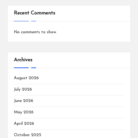
Recent Comments
No comments to show.
Archives
August 2026
July 2026
June 2026
May 2026
April 2026
October 2025