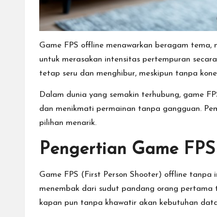
n
a
l.
Game FPS offline menawarkan beragam tema, m
untuk merasakan intensitas pertempuran seca
tetap seru dan menghibur, meskipun tanpa konek
Dalam dunia yang semakin terhubung, game FPS
dan menikmati permainan tanpa gangguan. Pem
pilihan menarik.
Pengertian Game FPS 
Game FPS (First Person Shooter) offline tan
menembak dari sudut pandang orang pertama tan
kapan pun tanpa khawatir akan kebutuhan data