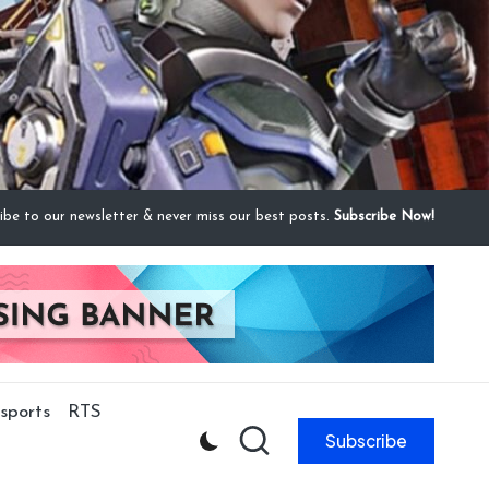
ibe to our newsletter & never miss our best posts.
Subscribe Now!
sports
RTS
Subscribe