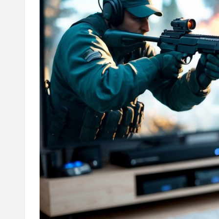
n
I
n
t
e
r
n
a
si
o