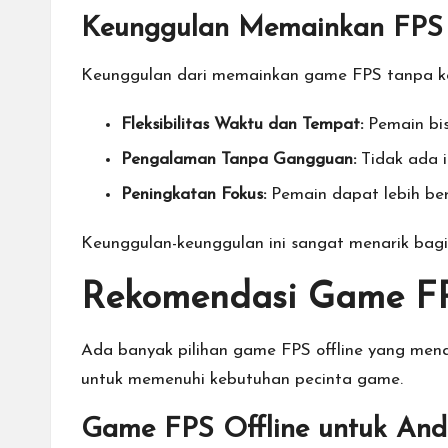
Keunggulan Memainkan FPS T
Keunggulan dari memainkan game FPS tanpa kon
Fleksibilitas Waktu dan Tempat:
Pemain bis
Pengalaman Tanpa Gangguan:
Tidak ada i
Peningkatan Fokus:
Pemain dapat lebih berk
Keunggulan-keunggulan ini sangat menarik ba
Rekomendasi Game FPS
Ada banyak pilihan game FPS offline yang mena
untuk memenuhi kebutuhan pecinta game.
Game FPS Offline untuk And