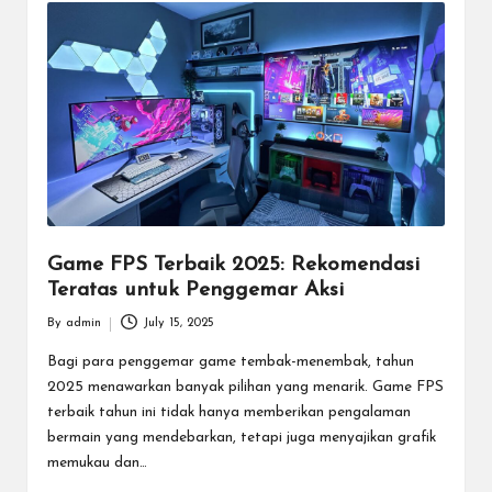
Game FPS Terbaik 2025: Rekomendasi
Teratas untuk Penggemar Aksi
By
admin
July 15, 2025
Posted
by
Bagi para penggemar game tembak-menembak, tahun
2025 menawarkan banyak pilihan yang menarik. Game FPS
terbaik tahun ini tidak hanya memberikan pengalaman
bermain yang mendebarkan, tetapi juga menyajikan grafik
memukau dan…