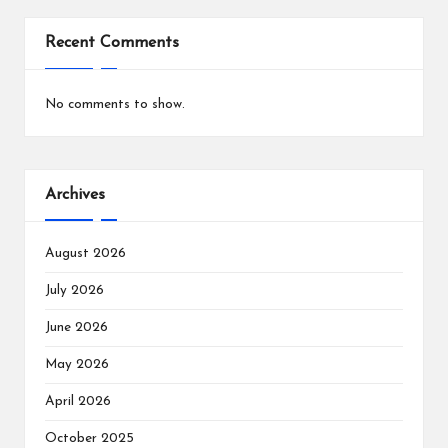
Recent Comments
No comments to show.
Archives
August 2026
July 2026
June 2026
May 2026
April 2026
October 2025