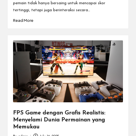
e
pemain tidak hanya bersaing untuk mencapai skor
n
tertinggi, tetapi juga berinteraksi secara…
In
Read More
te
r
n
a
si
o
n
a
FPS Game dengan Grafis Realistis:
l.
Menyelami Dunia Permainan yang
Memukau