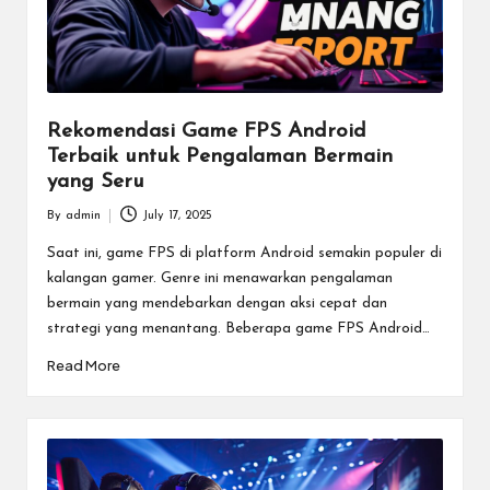
Rekomendasi Game FPS Android
Terbaik untuk Pengalaman Bermain
yang Seru
By
admin
July 17, 2025
Posted
by
Saat ini, game FPS di platform Android semakin populer di
kalangan gamer. Genre ini menawarkan pengalaman
bermain yang mendebarkan dengan aksi cepat dan
strategi yang menantang. Beberapa game FPS Android…
Read More